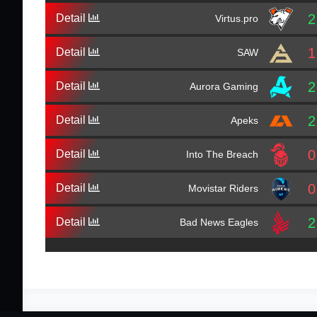
2
Detail
Virtus.pro
1
Detail
SAW
2
Detail
Aurora Gaming
2
Detail
Apeks
0
Detail
Into The Breach
0
Detail
Movistar Riders
2
Detail
Bad News Eagles