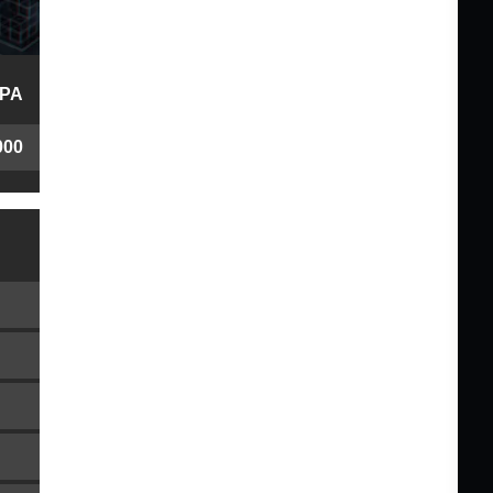
PA
000