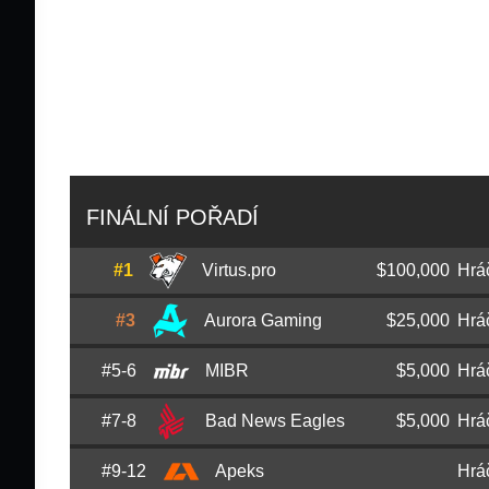
FINÁLNÍ POŘADÍ
#1
Virtus.pro
$100,000
Hrá
#3
Aurora Gaming
$25,000
Hrá
Dzhami
Jame
Ali
#5-6
MIBR
$5,000
Hrá
Viktor
Lack1
Boldyrev
Alexey
qikert
Golubev
#7-8
Bad News Eagles
$5,000
Hrá
Raphael
exit
Lacerda
Evgeny
Norwi
Ermolin
Evgeny
FL1T
Lebedev
#9-12
Apeks
Hrá
Dionis
sinnopsyy
Budeci
Breno
brnz4n
Poletto
Aleksandr
KENSI
Gurkin
Petr
fame
Bolyshev