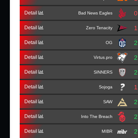
0
Detail
Bad News Eagles
1
Detail
Zero Tenacity
2
Detail
OG
2
Detail
Virtus.pro
2
Detail
SINNERS
1
Detail
Sojoga
2
Detail
SAW
2
Detail
Into The Breach
2
Detail
MIBR