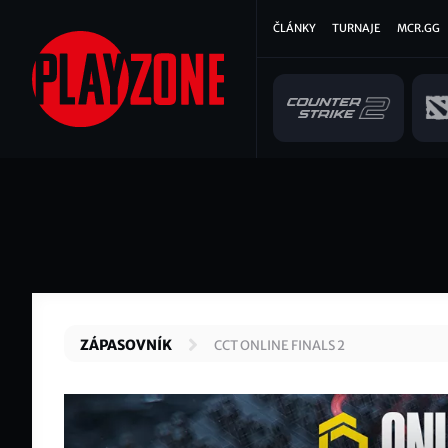
Přejít
Hlavní
ČLÁNKY
TURNAJE
MCR.GG
k
hlavnímu
navigace
obsahu
ZÁPASOVNÍK
CCT ONLINE FINALS 2