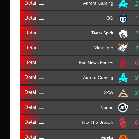
2
Detail
Aurora Gaming
1
Detail
OG
2
Detail
Team Spirit
2
Detail
Virtus.pro
0
Detail
Bad News Eagles
2
Detail
Aurora Gaming
2
Detail
SAW
1
Detail
Nouns
0
Detail
Into The Breach
1
Detail
Apeks