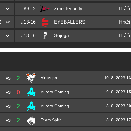
či
#9-12
Zero Tenacity
Hráči
Thomas
Thomas
Utting
Jindřich
ZEDKO
Chyba
Dion
FASHR
Derksen
João
story
Vieira
Danil
donk
Kryshkovets
či
#13-16
EYEBALLERS
Hráči
Filip
aVN
Belojica
Karol
rallen
Rodowicz
Sebastian
beastik
Daňo
Nils
k1to
Gruhne
Rafael
arrozdoce
Wing
či
#13-16
Sojoga
Hráči
Jesper
JW
Wecksell
Nemanja
nEMANHA
Đukić
Joey
CRUC1AL
Steusel
Tomáš
oskar
Šťastný
Iulian
regali
Harjău
Paulo
land1n
Felipe
Robin
flusha
Rönnquist
Andrej
Cjoffo
Šarac
Adam
NEOFRAG
Zouhar
Simon
KWERTZZ
Horák
Caike
caike
Costa
Anton
Sapec
Palmgren
Adin
brutmonster
Husić
Aurimas
Bymas
Pipiras
2
vs
10. 8. 2023
13
Matheus
mawth
Gonçalves
Virtus.pro
Casper
SHiNE
Wennerberg
Saša
simke
Simić
0
vs
9. 8. 2023
15
Aurora Gaming
Alef
tatazin
Pereira
Peppe
Peppzor
Borak
2
vs
8. 8. 2023
20
Aurora Gaming
Cauã
CSO
Staimbach
2
vs
8. 8. 2023
17
Team Spirit