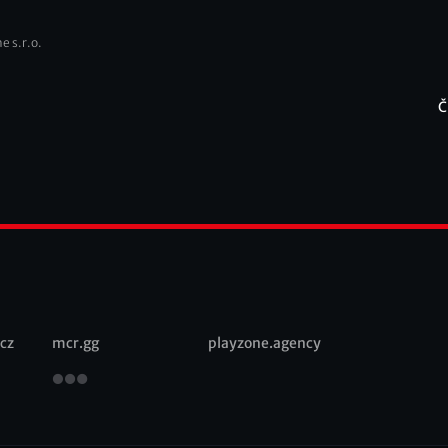
e s.r.o.
Č
F
cz
mcr.gg
playzone.agency