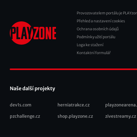
Provozovatelem portálu je PLAYzon
Přehled a nastavení cookies
Footer
Ochrana osobních údajů
2
Podmínky užití portálu
Loga ke stažení
Kontaktní formulář
Naše další projekty
dev1s.com
herniatrakce.cz
playzonearena.
Recommended
pzchallenge.cz
shop.playzone.cz
zivestreamy.cz
links