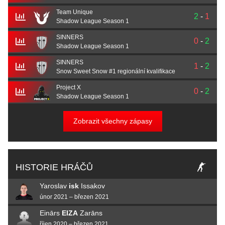
Team Unique
2
-
1
Shadow League Season 1
SINNERS
0
-
2
Shadow League Season 1
SINNERS
1
-
2
Snow Sweet Snow #1 regionální kvalifikace
Project X
0
-
2
Shadow League Season 1
Zobrazit všechny zápasy
HISTORIE HRÁČŮ
Yaroslav
isk
Issakov
únor 2021 – březen 2021
Einārs
EIZA
Zarāns
říjen 2020 – březen 2021