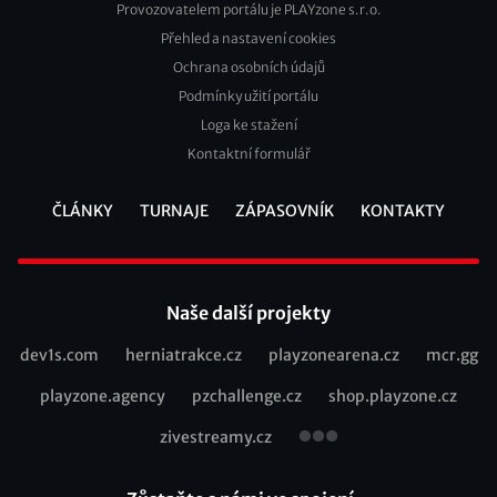
Provozovatelem portálu je PLAYzone s.r.o.
Přehled a nastavení cookies
Footer
Ochrana osobních údajů
2
Podmínky užití portálu
Loga ke stažení
Kontaktní formulář
ČLÁNKY
TURNAJE
ZÁPASOVNÍK
KONTAKTY
Footer
Naše další projekty
dev1s.com
herniatrakce.cz
playzonearena.cz
mcr.gg
Recommended
playzone.agency
pzchallenge.cz
shop.playzone.cz
links
zivestreamy.cz