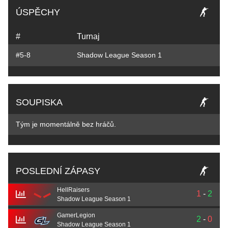
ÚSPĚCHY
#
Turnaj
#5-8
Shadow League Season 1
SOUPISKA
Tým je momentálně bez hráčů.
POSLEDNÍ ZÁPASY
HellRaisers
1
-
2
Shadow League Season 1
GamerLegion
2
-
0
Shadow League Season 1