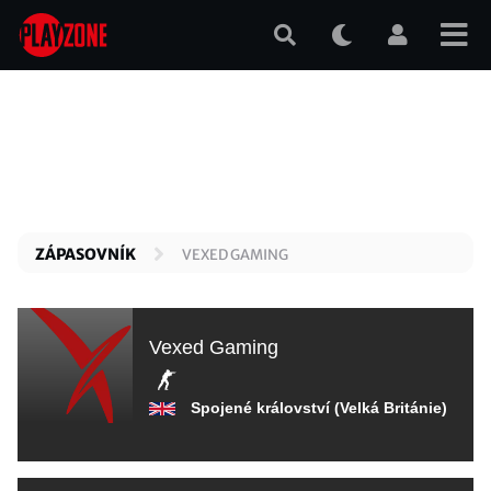
Přejít
k
hlavnímu
obsahu
ZÁPASOVNÍK
VEXED GAMING
Vexed Gaming
Spojené království (Velká Británie)