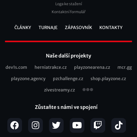
Loga ke stažení
Kontaktní formulář
ČLÁNKY
TURNAJE
ZÁPASOVNÍK
KONTAKTY
Footer
Naše další projekty
dev1s.com
herniatrakce.cz
playzonearena.cz
mcr.gg
Recommended
playzone.agency
pzchallenge.cz
shop.playzone.cz
links
zivestreamy.cz
Zůstaňte s námi ve spojení