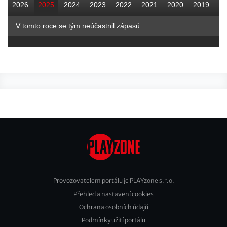
2026
2025
2024
2023
2022
2021
2020
2019
V tomto roce se tým neúčastnil zápasů.
Provozovatelem portálu je PLAYzone s.r.o.
Přehled a nastavení cookies
Footer
Ochrana osobních údajů
2
Podmínky užití portálu