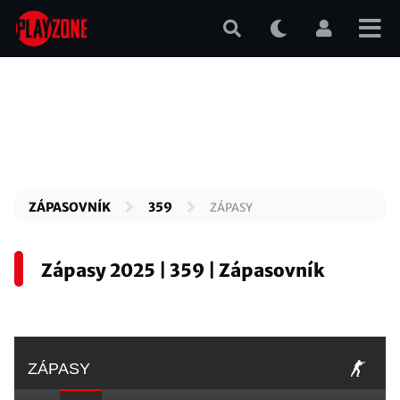
Přejít
k
hlavnímu
obsahu
ZÁPASOVNÍK
359
ZÁPASY
Zápasy 2025 | 359 | Zápasovník
ZÁPASY