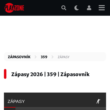
Přejít
k
hlavnímu
obsahu
ZÁPASOVNÍK
359
ZÁPASY
Zápasy 2026 | 359 | Zápasovník
ZÁPASY