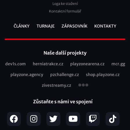
Loga ke stažení
Kontaktní formulář
ČLÁNKY
TURNAJE
ZÁPASOVNÍK
KONTAKTY
Footer
Naše další projekty
dev1s.com
herniatrakce.cz
playzonearena.cz
mcr.gg
Recommended
playzone.agency
pzchallenge.cz
shop.playzone.cz
links
zivestreamy.cz
Zůstaňte s námi ve spojení