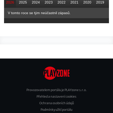
2026
2025
2024
2023
2022
2021
2020
2019
V tomto roce se tým neúčastnil zápasů.
Provozovatelem portálu je PLAYzone s.r.o.
Přehled a nastavení cookies
Footer
Ochrana osobních údajů
2
Podmínky užití portálu