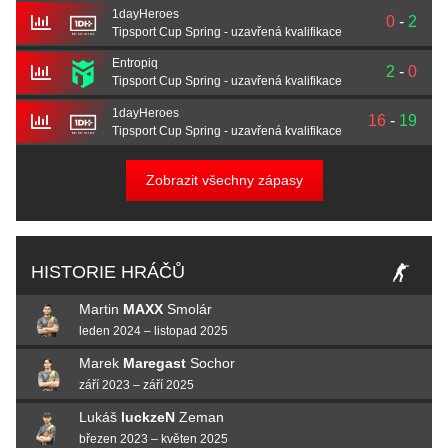
1dayHeroes
0
-
2
Tipsport Cup Spring - uzavřená kvalifikace
Entropiq
2
-
0
Tipsport Cup Spring - uzavřená kvalifikace
1dayHeroes
16
-
19
Tipsport Cup Spring - uzavřená kvalifikace
Zobrazit všechny zápasy
HISTORIE HRÁČŮ
Martin
MAXX
Smolár
leden 2024 – listopad 2025
Marek
Maregast
Sochor
září 2023 – září 2025
Lukáš
luckzeN
Zeman
březen 2023 – květen 2025