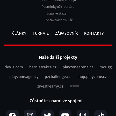
2
Podmínky užití portálu
Loga ke stažení
Kontaktní formulář
ČLÁNKY
TURNAJE
ZÁPASOVNÍK
KONTAKTY
Footer
Naše další projekty
dev1s.com
herniatrakce.cz
playzonearena.cz
mcr.gg
Recommended
playzone.agency
pzchallenge.cz
shop.playzone.cz
links
zivestreamy.cz
Zůstaňte s námi ve spojení