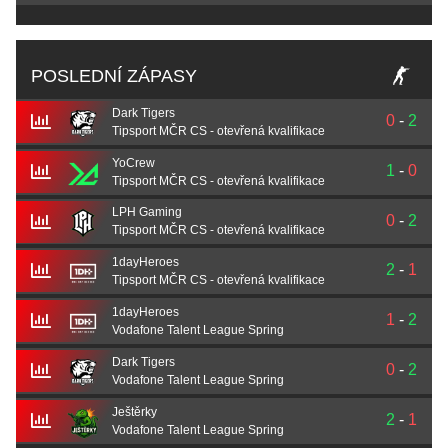
POSLEDNÍ ZÁPASY
Dark Tigers
0
-
2
Tipsport MČR CS - otevřená kvalifikace
YoCrew
1
-
0
Tipsport MČR CS - otevřená kvalifikace
LPH Gaming
0
-
2
Tipsport MČR CS - otevřená kvalifikace
1dayHeroes
2
-
1
Tipsport MČR CS - otevřená kvalifikace
1dayHeroes
1
-
2
Vodafone Talent League Spring
Dark Tigers
0
-
2
Vodafone Talent League Spring
Ještěrky
2
-
1
Vodafone Talent League Spring