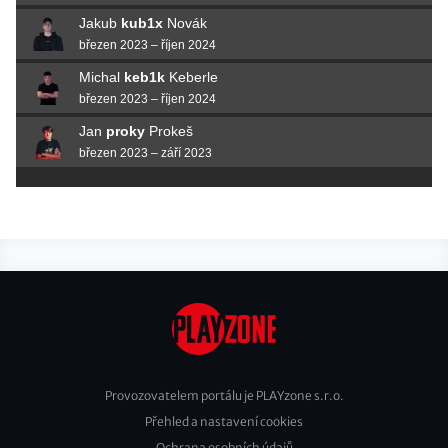
Jakub
kub1x
Novák
březen 2023 – říjen 2024
Michal
keb1k
Keberle
březen 2023 – říjen 2024
Jan
proky
Prokeš
březen 2023 – září 2023
Provozovatelem portálu je PLAYzone s.r.o.
Přehled a nastavení cookies
Footer
Ochrana osobních údajů