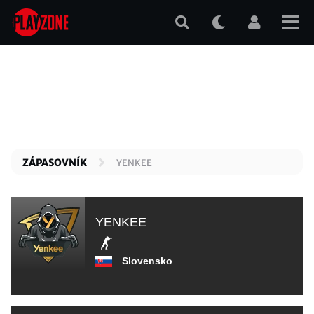
Přejít
k
hlavnímu
obsahu
ZÁPASOVNÍK
YENKEE
YENKEE
Slovensko