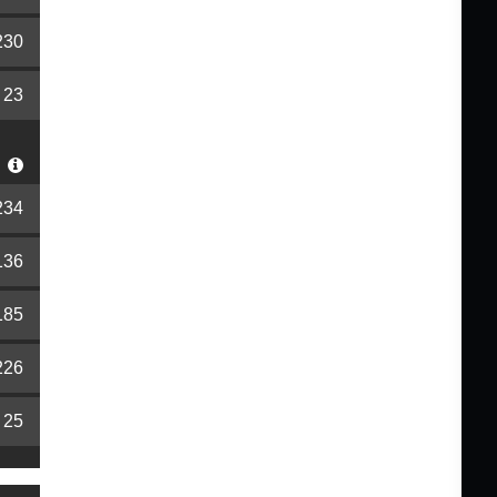
230
23
S
234
136
185
226
25