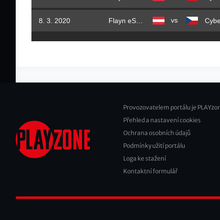
vs
8. 3. 2020
Flayn eSports CZSK
Provozovatelem portálu je PLAYzon
Přehled a nastavení cookies
Footer
Ochrana osobních údajů
2
Podmínky užití portálu
Loga ke stažení
Kontaktní formulář