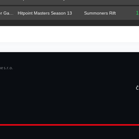
1
Hitpoint Masters Season 13
Summoners Rift
Cyber Gaming
e s.r.o.
Č
F