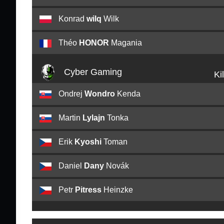
Konrad
wilq
Wilk
Théo
HONOR
Magania
Cyber Gaming
Ki
Ondrej
Wondro
Kenda
Martin
Lylajn
Tonka
Erik
Kyoshi
Toman
Daniel
Dany
Novák
Petr
Pitress
Heinzke