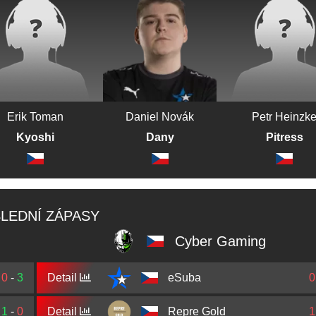
Erik Toman
Daniel Novák
Petr Heinzk
Kyoshi
Dany
Pitress
LEDNÍ ZÁPASY
Cyber Gaming
0
-
3
Detail
eSuba
0
1
-
0
Detail
Repre Gold
1