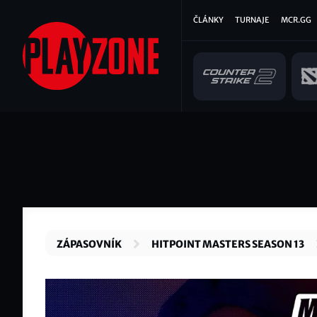
Přejít
Hlavní
ČLÁNKY
TURNAJE
MCR.GG
k
hlavnímu
navigace
obsahu
ZÁPASOVNÍK
HITPOINT MASTERS SEASON 13