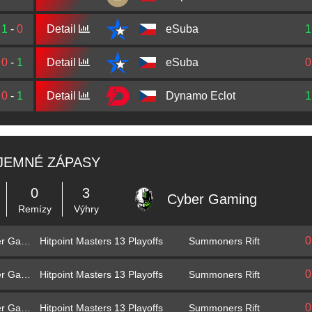
1
-
0
Detail
eSuba
1
0
-
1
Detail
eSuba
0
0
-
1
Detail
Dynamo Eclot
1
JEMNÉ ZÁPASY
0
3
Cyber Gaming
Remízy
Výhry
0
Hitpoint Masters 13 Playoffs
Summoners Rift
Cyber Gaming
0
Hitpoint Masters 13 Playoffs
Summoners Rift
Cyber Gaming
0
Hitpoint Masters 13 Playoffs
Summoners Rift
Cyber Gaming