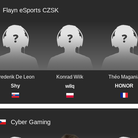
Flayn eSports CZSK
rederik De Leon
Konrad Wilk
Théo Magani
Shy
HONOR
wilq
Cyber Gaming