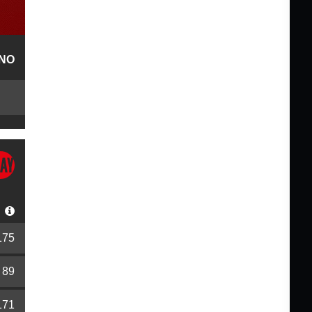
NO
S
175
89
171