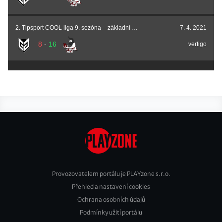
2. Tipsport COOL liga 9. sezóna – základní část
7. 4. 2021
8
-
16
vertigo
Provozovatelem portálu je PLAYzone s.r.o.
Přehled a nastavení cookies
Footer
Ochrana osobních údajů
2
Podmínky užití portálu