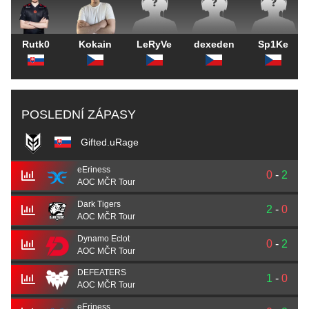
Rutk0
Kokain
LeRyVe
dexeden
Sp1Ke
POSLEDNÍ ZÁPASY
Gifted.uRage
eEriness
0
-
2
AOC MČR Tour
Dark Tigers
2
-
0
AOC MČR Tour
Dynamo Eclot
0
-
2
AOC MČR Tour
DEFEATERS
1
-
0
AOC MČR Tour
eEriness