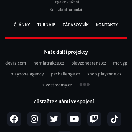
Loga ke stažení
Kontaktní formulář
ČLÁNKY
TURNAJE
ZÁPASOVNÍK
KONTAKTY
Footer
Naše další projekty
dev1s.com
herniatrakce.cz
playzonearena.cz
mcr.gg
Recommended
playzone.agency
pzchallenge.cz
shop.playzone.cz
links
zivestreamy.cz
Zůstaňte s námi ve spojení