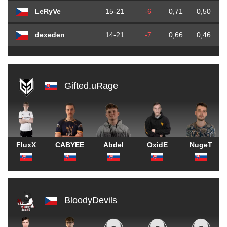
LeRyVe
15-21
-6
0,71
0,50
dexeden
14-21
-7
0,66
0,46
Gifted.uRage
FluxX
CABYEE
Abdel
OxidE
NugeT
BloodyDevils