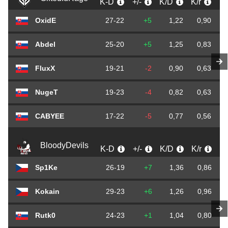
K-D
+/-
K/D
K/r
D
OxidE
27-22
+5
1,22
0,90
Abdel
25-20
+5
1,25
0,83
FluxX
19-21
-2
0,90
0,63
NugeT
19-23
-4
0,82
0,63
CABYEE
17-22
-5
0,77
0,56
BloodyDevils
K-D
+/-
K/D
K/r
D
Sp1Ke
26-19
+7
1,36
0,86
Kokain
29-23
+6
1,26
0,96
Rutk0
24-23
+1
1,04
0,80