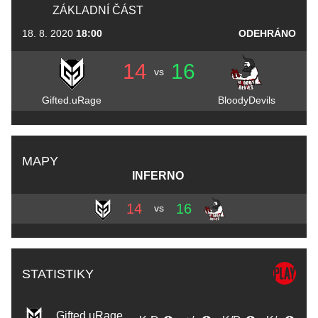
ZÁKLADNÍ ČÁST
18. 8. 2020
18:00
ODEHRÁNO
14
16
vs
Gifted.uRage
BloodyDevils
MAPY
INFERNO
14
16
vs
STATISTIKY
Gifted.uRage