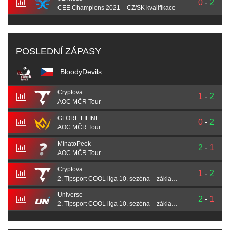
0
-
2
CEE Champions 2021 – CZ/SK kvalifikace
POSLEDNÍ ZÁPASY
BloodyDevils
Cryptova
1
-
2
AOC MČR Tour
GLORE.FIFINE
0
-
2
AOC MČR Tour
MinatoPeek
2
-
1
AOC MČR Tour
Cryptova
1
-
2
2. Tipsport COOL liga 10. sezóna – základní část
Universe
2
-
1
2. Tipsport COOL liga 10. sezóna – základní část