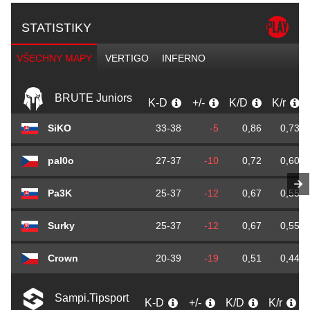
STATISTIKY
VŠECHNY MAPY
VERTIGO
INFERNO
BRUTE Juniors
K-D
+/-
K/D
K/r
SiKO
33-38
-5
0,86
0,73
pal0o
27-37
-10
0,72
0,60
Pa3K
25-37
-12
0,67
0,55
Surky
25-37
-12
0,67
0,55
Crown
20-39
-19
0,51
0,44
Sampi.Tipsport
K-D
+/-
K/D
K/r