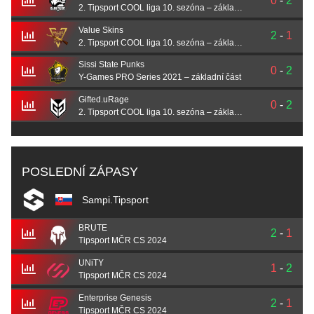
0
-
2
2. Tipsport COOL liga 10. sezóna – základní část
Value Skins
2
-
1
2. Tipsport COOL liga 10. sezóna – základní část
Sissi State Punks
0
-
2
Y-Games PRO Series 2021 – základní část
Gifted.uRage
0
-
2
2. Tipsport COOL liga 10. sezóna – základní část
POSLEDNÍ ZÁPASY
Sampi.Tipsport
BRUTE
2
-
1
Tipsport MČR CS 2024
UNiTY
1
-
2
Tipsport MČR CS 2024
Enterprise Genesis
2
-
1
Tipsport MČR CS 2024