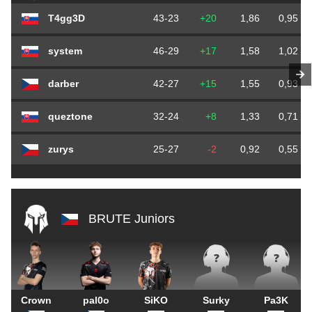
T4gg3D
43-23
+20
1,86
0,95
system
46-29
+17
1,58
1,02
darber
42-27
+15
1,55
0,93
queztone
32-24
+8
1,33
0,71
zurys
25-27
-2
0,92
0,55
BRUTE Juniors
Crown
pal0o
SiKO
Surky
Pa3K