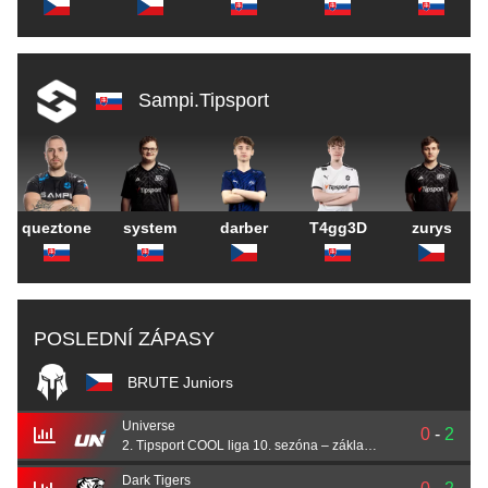
Sampi.Tipsport
queztone
system
darber
T4gg3D
zurys
POSLEDNÍ ZÁPASY
BRUTE Juniors
Universe
0
-
2
2. Tipsport COOL liga 10. sezóna – základní část
Dark Tigers