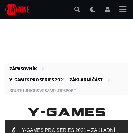
Přejít
k
hlavnímu
obsahu
ZÁPASOVNÍK
Y-GAMES PRO SERIES 2021 – ZÁKLADNÍ ČÁST
BRUTE JUNIORS VS SAMPI.TIPSPORT
Y-GAMES PRO SERIES 2021 – ZÁKLADNÍ