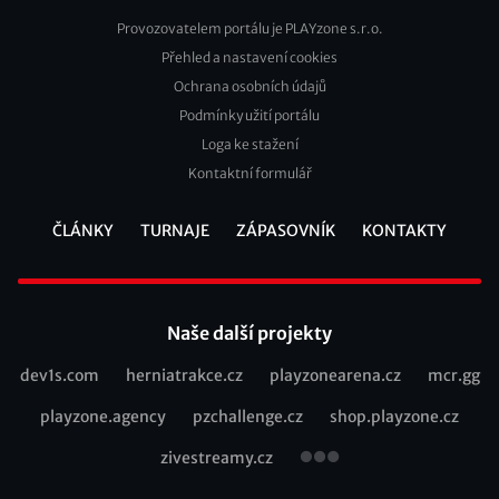
Provozovatelem portálu je PLAYzone s.r.o.
Přehled a nastavení cookies
Footer
Ochrana osobních údajů
2
Podmínky užití portálu
Loga ke stažení
Kontaktní formulář
ČLÁNKY
TURNAJE
ZÁPASOVNÍK
KONTAKTY
Footer
Naše další projekty
dev1s.com
herniatrakce.cz
playzonearena.cz
mcr.gg
Recommended
playzone.agency
pzchallenge.cz
shop.playzone.cz
links
zivestreamy.cz