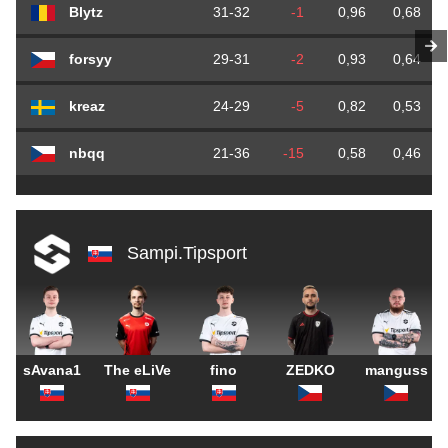
Blytz
31-32
-1
0,96
0,68
forsyy
29-31
-2
0,93
0,64
kreaz
24-29
-5
0,82
0,53
nbqq
21-36
-15
0,58
0,46
Sampi.Tipsport
sAvana1
The eLiVe
fino
ZEDKO
manguss