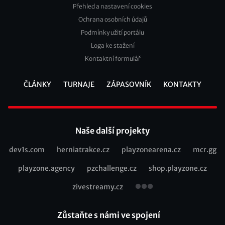
Přehled a nastavení cookies
Footer
Ochrana osobních údajů
2
Podmínky užití portálu
Loga ke stažení
Kontaktní formulář
ČLÁNKY
TURNAJE
ZÁPASOVNÍK
KONTAKTY
Footer
Naše další projekty
dev1s.com
herniatrakce.cz
playzonearena.cz
mcr.gg
Recommended
playzone.agency
pzchallenge.cz
shop.playzone.cz
links
zivestreamy.cz
Zůstaňte s námi ve spojení