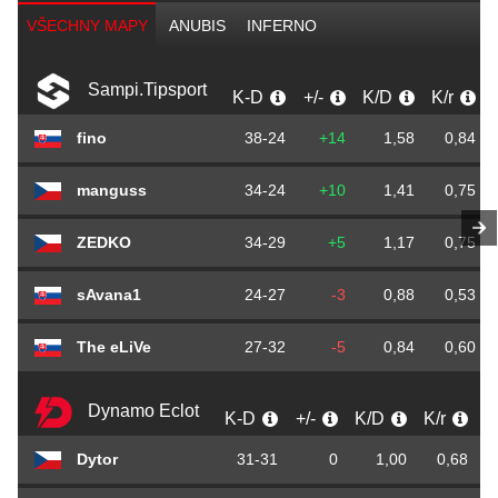
VŠECHNY MAPY
ANUBIS
INFERNO
Sampi.Tipsport
K-D
+/-
K/D
K/r
fino
38-24
+14
1,58
0,84
manguss
34-24
+10
1,41
0,75
ZEDKO
34-29
+5
1,17
0,75
sAvana1
24-27
-3
0,88
0,53
The eLiVe
27-32
-5
0,84
0,60
Dynamo Eclot
K-D
+/-
K/D
K/r
Dytor
31-31
0
1,00
0,68