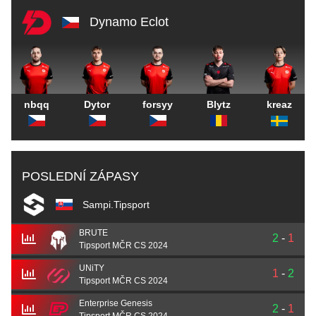
Dynamo Eclot
nbqq
Dytor
forsyy
Blytz
kreaz
POSLEDNÍ ZÁPASY
Sampi.Tipsport
BRUTE
2
-
1
Tipsport MČR CS 2024
UNiTY
1
-
2
Tipsport MČR CS 2024
Enterprise Genesis
2
-
1
Tipsport MČR CS 2024