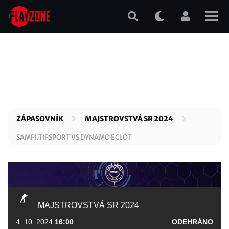
Přejít
k
hlavnímu
obsahu
ZÁPASOVNÍK
MAJSTROVSTVÁ SR 2024
SAMPI.TIPSPORT VS DYNAMO ECLOT
MAJSTROVSTVÁ SR 2024
4. 10. 2024
16:00
ODEHRÁNO