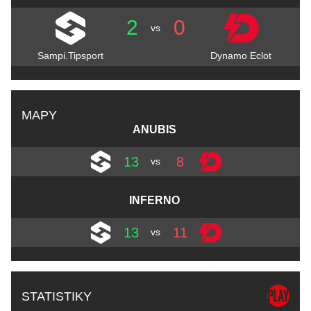
2
0
vs
Sampi.Tipsport
Dynamo Eclot
MAPY
ANUBIS
13
8
vs
INFERNO
13
11
vs
STATISTIKY