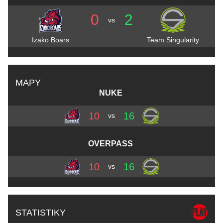
0
2
vs
Izako Boars
Team Singularity
MAPY
NUKE
10
16
vs
OVERPASS
10
16
vs
STATISTIKY