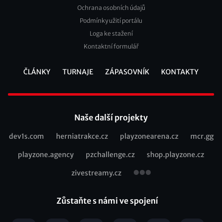
Ochrana osobních údajů
2
Podmínky užití portálu
Loga ke stažení
Kontaktní formulář
ČLÁNKY
TURNAJE
ZÁPASOVNÍK
KONTAKTY
Footer
Naše další projekty
dev1s.com
herniatrakce.cz
playzonearena.cz
mcr.gg
Recommended
playzone.agency
pzchallenge.cz
shop.playzone.cz
links
zivestreamy.cz
Zůstaňte s námi ve spojení