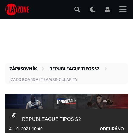
Přejít
k
hlavnímu
obsahu
ZÁPASOVNÍK
REPUBLEAGUE TIPOS S2
IZAKO BOARS VS TEAM SINGULARITY
REPUBLEAGUE TIPOS S2
4. 10. 2021
19:00
ODEHRÁNO