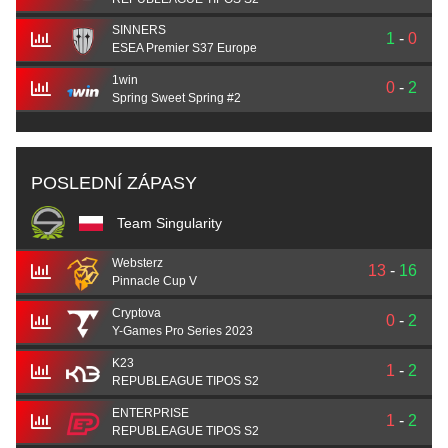
SINNERS
1
-
0
ESEA Premier S37 Europe
1win
0
-
2
Spring Sweet Spring #2
POSLEDNÍ ZÁPASY
Team Singularity
Websterz
13
-
16
Pinnacle Cup V
Cryptova
0
-
2
Y-Games Pro Series 2023
K23
1
-
2
REPUBLEAGUE TIPOS S2
ENTERPRISE
1
-
2
REPUBLEAGUE TIPOS S2