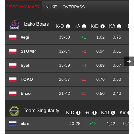
VŠECHNY MAPY
NUKE
OVERPASS
Izako Boars
K-D
+/-
K/D
K/r
D/
Vegi
39-38
+1
1,02
0,75
0
STOMP
32-34
-2
0,94
0,61
0
byali
35-39
-4
0,89
0,67
0
TOAO
26-37
-11
0,70
0,50
0
Enzo
21-42
-21
0,50
0,40
0
Team Singularity
K-D
+/-
K/D
K/r
clax
40-28
+12
1,42
0,76