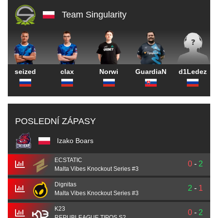
Team Singularity
seized
clax
Norwi
GuardiaN
d1Ledez
POSLEDNÍ ZÁPASY
Izako Boars
ECSTATIC
0
-
2
Malta Vibes Knockout Series #3
Dignitas
2
-
1
Malta Vibes Knockout Series #3
K23
0
-
2
REPUBLEAGUE TIPOS S2