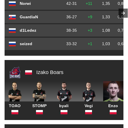
Norwi
42-31
+11
1,35
0,80
GuardiaN
36-27
+9
1,33
0,69
d1Ledez
38-35
+3
1,08
0,73
seized
33-32
+1
1,03
0,63
Izako Boars
TOAO
STOMP
byali
Vegi
Enzo