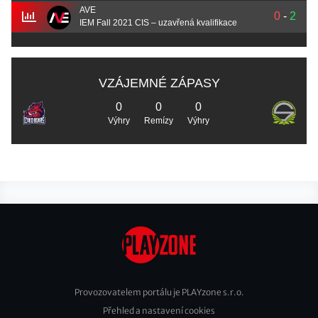
AVE
0
-
2
IEM Fall 2021 CIS – uzavřená kvalifikace
VZÁJEMNÉ ZÁPASY
0
0
0
Výhry
Remízy
Výhry
Provozovatelem portálu je PLAYzone s.r.o.
Přehled a nastavení cookies
Footer