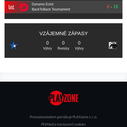
Dynamo Eclot
8
-
16
BackToBack Tournament
VZÁJEMNÉ ZÁPASY
0
0
0
Výhry
Remízy
Výhry
Provozovatelem portálu je PLAYzone s.r.o.
Přehled a nastavení cookies