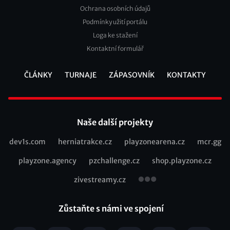
Footer
Ochrana osobních údajů
2
Podmínky užití portálu
Loga ke stažení
Kontaktní formulář
ČLÁNKY
TURNAJE
ZÁPASOVNÍK
KONTAKTY
Footer
Naše další projekty
dev1s.com
herniatrakce.cz
playzonearena.cz
mcr.gg
Recommended
playzone.agency
pzchallenge.cz
shop.playzone.cz
links
zivestreamy.cz
Zůstaňte s námi ve spojení