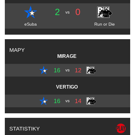
2
0
vs
eSuba
Run or Die
MAPY
MIRAGE
16
12
vs
VERTIGO
16
14
vs
STATISTIKY