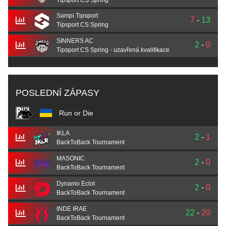
Sampi.Tipsport
7
-
13
Tipsport CS Spring
SINNERS AC
2
-
0
Tipsport CS Spring - uzavřená kvalifikace
POSLEDNÍ ZÁPASY
Run or Die
IKLA
2
-
1
BackToBack Tournament
MASONIC
2
-
0
BackToBack Tournament
Dynamo Eclot
2
-
0
BackToBack Tournament
INDE IRAE
22
-
20
BackToBack Tournament