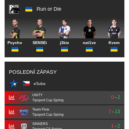
Run or Die
Psycho
SENSEi
j3kie
nat1ve
Kvem
POSLEDNÍ ZÁPASY
eSuba
UNiTY
0
-
2
Tipsport Cup Spring
Team Flow
7
-
13
Tipsport Cup Spring
SINNERS
1
-
2
Tipsport CS Spring