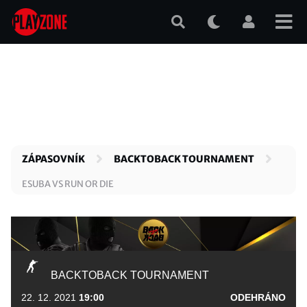
Přejít
k
hlavnímu
obsahu
ZÁPASOVNÍK
BACKTOBACK TOURNAMENT
ESUBA VS RUN OR DIE
BACKTOBACK TOURNAMENT
22. 12. 2021
19:00
ODEHRÁNO