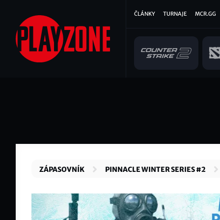
Přejít
Hlavní
ČLÁNKY
TURNAJE
MCR.GG
k
hlavnímu
navigace
obsahu
ZÁPASOVNÍK
PINNACLE WINTER SERIES #2