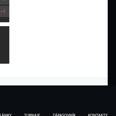
-
0
LÁNKY
TURNAJE
ZÁPASOVNÍK
KONTAKTY