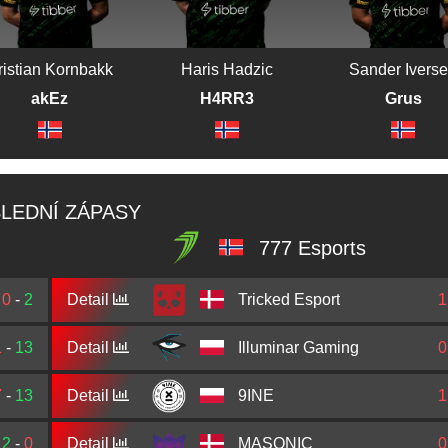
ristian Kornbakk
Haris Hadzic
Sander Ivers
akEz
H4RR3
Grus
LEDNÍ ZÁPASY
777 Esports
0
-
2
Detail
Tricked Esport
1
1
-
13
Detail
Illuminar Gaming
0
7
-
13
Detail
9INE
1
2
-
0
Detail
MASONIC
0