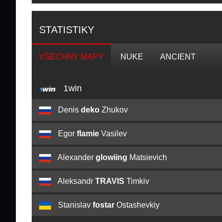
STATISTIKY
VŠECHNY MAPY
NUKE
ANCIENT
1win
Denis
deko
Zhukov
Egor
flamie
Vasilev
Alexander
glowiing
Matsievich
Aleksandr
TRAVIS
Timkiv
Stanislav
fostar
Ostashevkiy