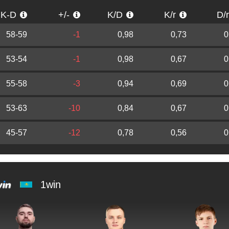
K-D
+/-
K/D
K/r
D/
58-59
-1
0,98
0,73
0
53-54
-1
0,98
0,67
0
55-58
-3
0,94
0,69
0
53-63
-10
0,84
0,67
0
45-57
-12
0,78
0,56
0
1win