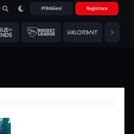
Přihlášení
Registrace
!