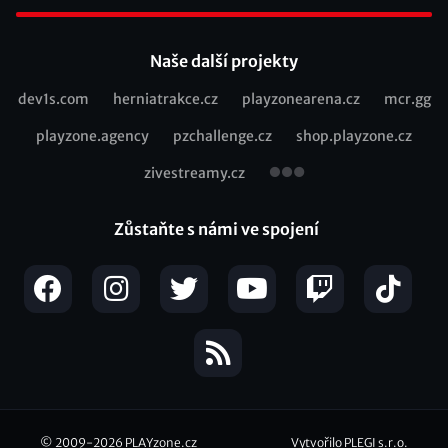
Footer
Naše další projekty
dev1s.com
herniatrakce.cz
playzonearena.cz
mcr.gg
Recommended
playzone.agency
pzchallenge.cz
shop.playzone.cz
links
zivestreamy.cz
Zůstaňte s námi ve spojení
© 2009-2026
PLAYzone.cz
Vytvořilo PLEGI s.r.o.