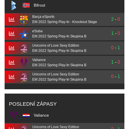
Bifrost
⁠Barça eSports
2
-
0
EM 2022 Spring Play-In - Knockout Stage
eSuba
1
-
0
EM 2022 Spring Play-In Skupina B
Unicorns of Love Sexy Edition
0
-
1
EM 2022 Spring Play-In Skupina B
Valiance
1
-
0
EM 2022 Spring Play-In Skupina B
Unicorns of Love Sexy Edition
0
-
1
EM 2022 Spring Play-In Skupina B
POSLEDNÍ ZÁPASY
Valiance
Unicorns of Love Sexy Edition