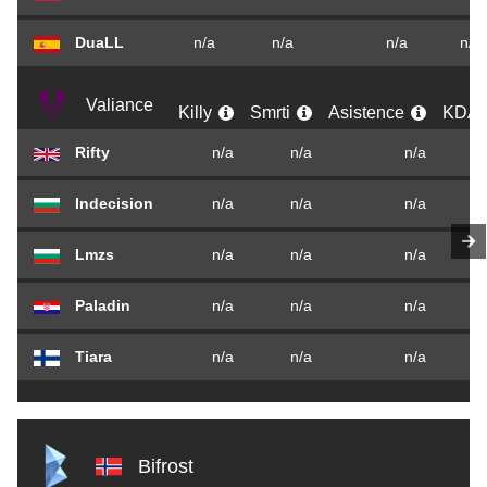
DuaLL
n/a
n/a
n/a
n/a
Valiance
Killy
Smrti
Asistence
KDA
Rifty
n/a
n/a
n/a
n
Indecision
n/a
n/a
n/a
n
Lmzs
n/a
n/a
n/a
n
Paladin
n/a
n/a
n/a
n
Tiara
n/a
n/a
n/a
n
Bifrost