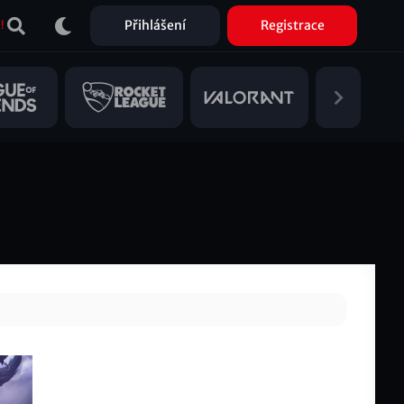
Přihlášení
Registrace
!