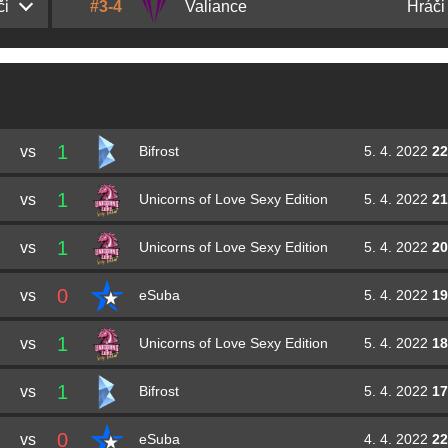
či
#3-4
Valiance
Hráči
Jordan
Shikari
Pointon
Ashley
Rifty
Mayes
Casper
Cboi
Bo Simonsen
Kristian
Indecision
Tsonev
Mike
Furuy
Wils
1
vs
5. 4. 2022
22
Iliya
Lmzs
Razghev
Bifrost
Adrian
Odi11
Kruk
1
vs
5. 4. 2022
21
Unicorns of Love Sexy Edition
Ivan
Paladin
Delač
Ángel
DuaLL
Fernández Alvarez
1
vs
5. 4. 2022
20
Unicorns of Love Sexy Edition
Ilmo
Tiara
Rapeli
0
vs
5. 4. 2022
19
eSuba
1
vs
5. 4. 2022
18
Unicorns of Love Sexy Edition
1
vs
5. 4. 2022
17
Bifrost
0
vs
4. 4. 2022
22
eSuba