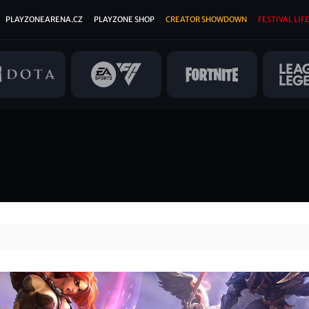
PLAYZONEARENA.CZ
PLAYZONE SHOP
CREATOR SHOWDOWN
FESTIVAL LIFE