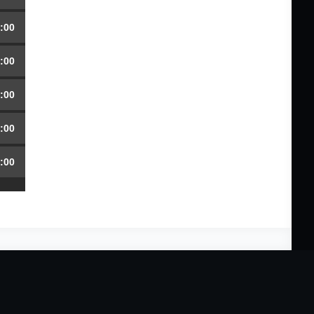
:00
:00
:00
:00
:00