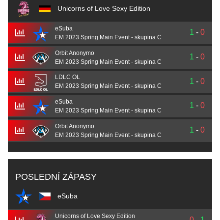
Unicorns of Love Sexy Edition
eSuba
1
-
0
EM 2023 Spring Main Event - skupina C
Orbit Anonymo
1
-
0
EM 2023 Spring Main Event - skupina C
LDLC OL
1
-
0
EM 2023 Spring Main Event - skupina C
eSuba
1
-
0
EM 2023 Spring Main Event - skupina C
Orbit Anonymo
1
-
0
EM 2023 Spring Main Event - skupina C
POSLEDNÍ ZÁPASY
eSuba
Unicorns of Love Sexy Edition
0
-
1