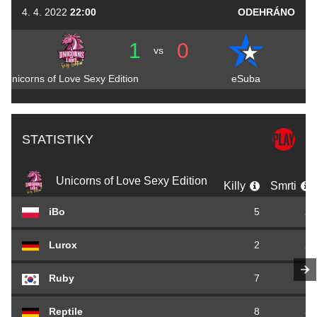
4. 4. 2022
22:00
ODEHRÁNO
1
0
vs
Unicorns of Love Sexy Edition
eSuba
STATISTIKY
Unicorns of Love Sexy Edition
Killy
Smrti
iBo
5
2
Lurox
2
2
Ruby
7
5
Reptile
8
3