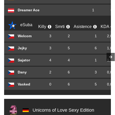
Dreamer Ace
1
0
eSuba
Killy
Smrti
Asistence
KDA
Welcom
3
2
1
2,00
Jejky
3
5
6
1,80
Sajator
4
4
1
1,25
Dany
2
6
3
0,83
Vasked
0
6
5
0,83
Unicorns of Love Sexy Edition