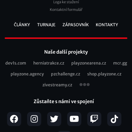
Loga ke stažení
Kontaktní formulář
ČLÁNKY
TURNAJE
ZÁPASOVNÍK
KONTAKTY
Footer
Naše další projekty
dev1s.com
herniatrakce.cz
playzonearena.cz
mcr.gg
Recommended
playzone.agency
pzchallenge.cz
shop.playzone.cz
links
zivestreamy.cz
Zůstaňte s námi ve spojení