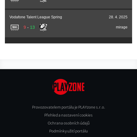
Vodafone Talent League Spring
28. 4. 2025
9
-
13
mirage
Provozovatelem portálu je PLAYzone s.r.o.
Přehled a nastavení cookies
Footer
Ochrana osobních údajů
2
Podmínky užití portálu