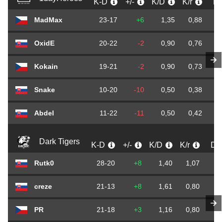
K-D
+/-
K/D
K/r
D/
MadMax
23-17
+6
1,35
0,88
OxidE
20-22
-2
0,90
0,76
Kokain
19-21
-2
0,90
0,73
Snake
10-20
-10
0,50
0,38
Abdel
11-22
-11
0,50
0,42
Dark Tigers
K-D
+/-
K/D
K/r
D/
Rutk0
28-20
+8
1,40
1,07
0
creze
21-13
+8
1,61
0,80
0
PR
21-18
+3
1,16
0,80
0