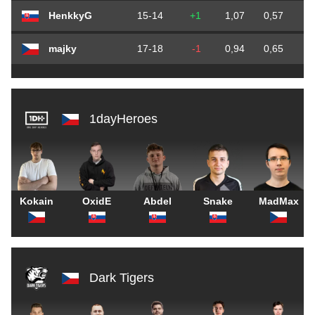
HenkkyG
15-14
+1
1,07
0,57
0
majky
17-18
-1
0,94
0,65
0
1dayHeroes
Kokain
OxidE
Abdel
Snake
MadMax
Dark Tigers