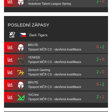
2
-
0
Vodafone Talent League Spring
POSLEDNÍ ZÁPASY
Dark Tigers
BRUTE
0
-
2
Tipsport MČR CS - otevřená kvalifikace
YENKEE
2
-
0
Tipsport MČR CS - otevřená kvalifikace
ZennoX Gaming
2
-
0
Tipsport MČR CS - otevřená kvalifikace
BRUTE
0
-
2
Tipsport MČR CS - otevřená kvalifikace
YoCrew
2
-
1
Tipsport MČR CS - otevřená kvalifikace