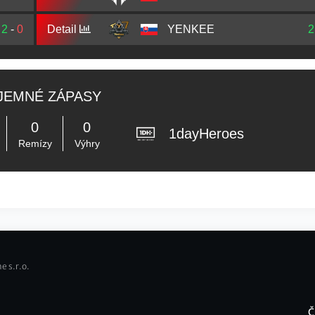
2
-
0
Detail
YENKEE
2
JEMNÉ ZÁPASY
0
0
1dayHeroes
Remízy
Výhry
e s.r.o.
Č