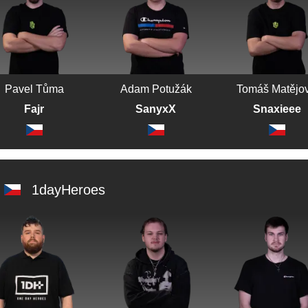
Pavel Tůma
Adam Potužák
Tomáš Matějov
Fajr
SanyxX
Snaxieee
1dayHeroes