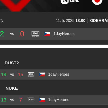
|
NG
11. 5. 2025
18:00
ODEHRÁ
2
0
vs
1dayHeroes
DUST2
19
15
vs
1dayHeroes
NUKE
13
7
vs
1dayHeroes