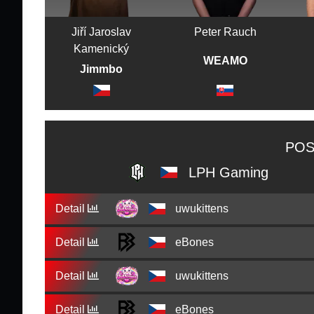
Jiří Jaroslav
Peter Rauch
Kamenický
WEAMO
Jimmbo
POS
LPH Gaming
Detail
uwukittens
Detail
eBones
Detail
uwukittens
Detail
eBones