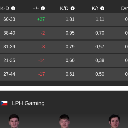
K-D
+/-
K/D
K/r
D/
60-33
+27
1,81
1,11
0
38-40
-2
0,95
0,70
0
31-39
-8
0,79
0,57
0
21-35
-14
0,60
0,38
0
27-44
-17
0,61
0,50
0
LPH Gaming