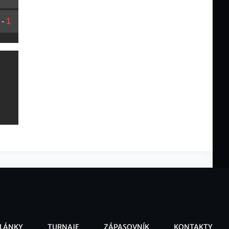
-
1
LÁNKY
TURNAJE
ZÁPASOVNÍK
KONTAKTY