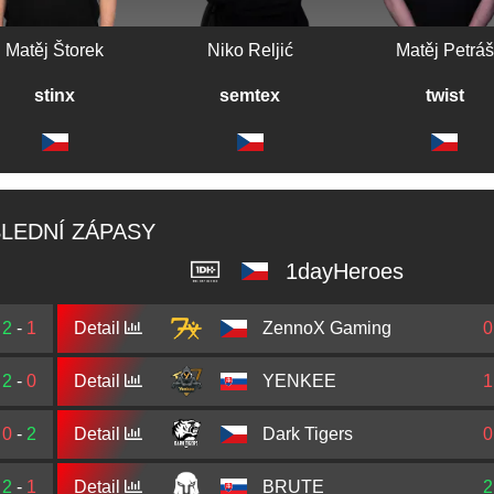
Matěj Štorek
Niko Reljić
Matěj Petráš
stinx
semtex
twist
LEDNÍ ZÁPASY
1dayHeroes
2
-
1
Detail
ZennoX Gaming
0
2
-
0
Detail
YENKEE
1
0
-
2
Detail
Dark Tigers
0
2
-
1
Detail
BRUTE
2