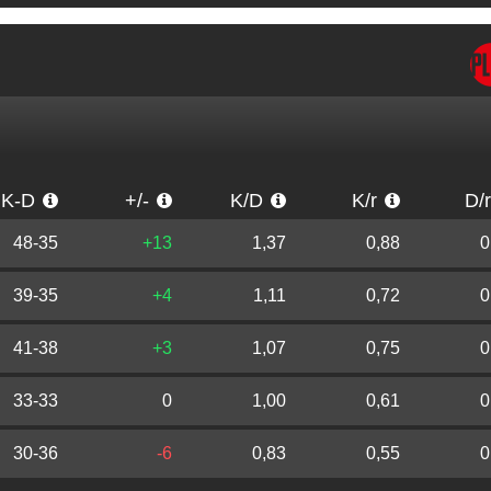
K-D
+/-
K/D
K/r
D/
48-35
+13
1,37
0,88
0
39-35
+4
1,11
0,72
0
41-38
+3
1,07
0,75
0
33-33
0
1,00
0,61
0
30-36
-6
0,83
0,55
0