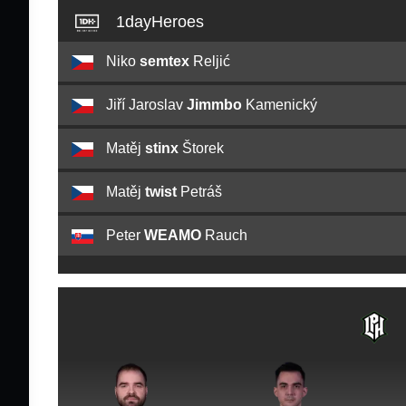
1dayHeroes
Niko
semtex
Reljić
Jiří Jaroslav
Jimmbo
Kamenický
Matěj
stinx
Štorek
Matěj
twist
Petráš
Peter
WEAMO
Rauch