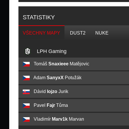
STATISTIKY
VŠECHNY MAPY
DUST2
NUKE
LPH Gaming
Tomáš
Snaxieee
Matějovic
Adam
SanyxX
Potužák
Dávid
lojzo
Jurik
Pavel
Fajr
Tůma
Vladimír
Marv1k
Marvan