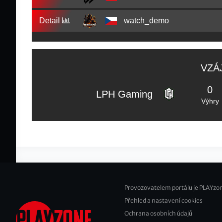
Detail
watch_demo
VZÁ
0
LPH Gaming
Výhry
Provozovatelem portálu je PLAYzon
Přehled a nastavení cookies
Footer
Ochrana osobních údajů
2