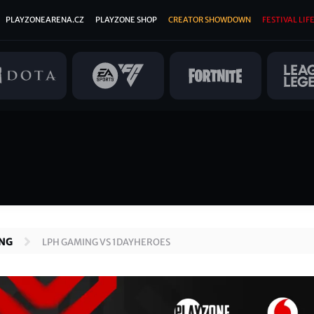
PLAYZONEARENA.CZ
PLAYZONE SHOP
CREATOR SHOWDOWN
FESTIVAL LIFE
ING
LPH GAMING VS 1DAYHEROES