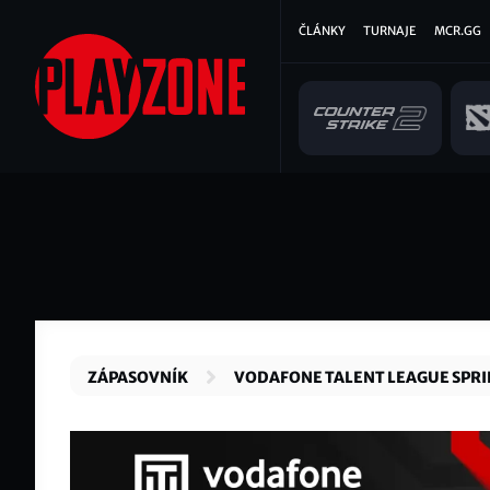
Přejít
Hlavní
ČLÁNKY
TURNAJE
MCR.GG
k
hlavnímu
navigace
obsahu
ZÁPASOVNÍK
VODAFONE TALENT LEAGUE SPR