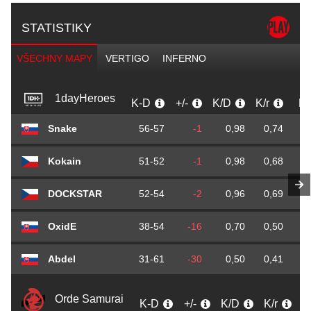
STATISTIKY
VŠECHNY MAPY
VERTIGO
INFERNO
1dayHeroes
K-D
+/-
K/D
K/r
D/
Snake
56-57
-1
0,98
0,74
Kokain
51-52
-1
0,98
0,68
DOCKSTAR
52-54
-2
0,96
0,69
OxidE
38-54
-16
0,70
0,50
Abdel
31-61
-30
0,50
0,41
Orde Samurai
K-D
+/-
K/D
K/r