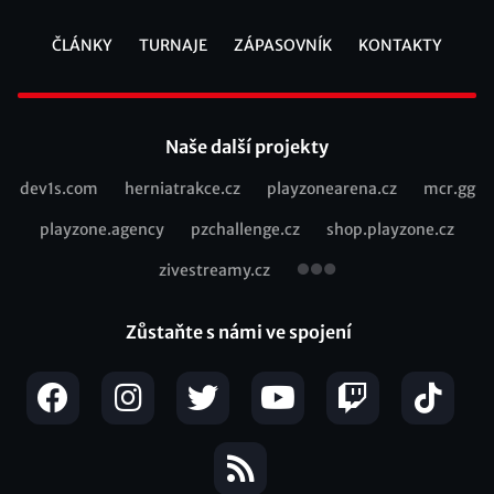
ČLÁNKY
TURNAJE
ZÁPASOVNÍK
KONTAKTY
Footer
Naše další projekty
dev1s.com
herniatrakce.cz
playzonearena.cz
mcr.gg
Recommended
playzone.agency
pzchallenge.cz
shop.playzone.cz
links
zivestreamy.cz
Zůstaňte s námi ve spojení