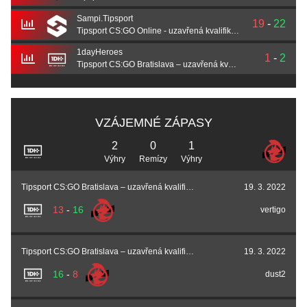
Sampi.Tipsport
19
-
22
Tipsport CS:GO Online - uzavřená kvalifikace
1dayHeroes
1
-
2
Tipsport CS:GO Bratislava – uzavřená kvalifikace
VZÁJEMNÉ ZÁPASY
2
0
1
Výhry
Remízy
Výhry
Tipsport CS:GO Bratislava – uzavřená kvalifikace
19. 3. 2022
13
-
16
vertigo
Tipsport CS:GO Bratislava – uzavřená kvalifikace
19. 3. 2022
16
-
8
dust2