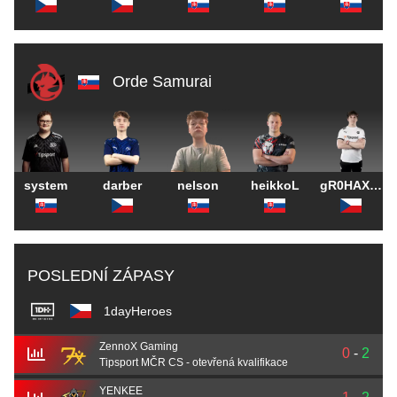
Orde Samurai
system
darber
nelson
heikkoL
gR0HAX1N-
POSLEDNÍ ZÁPASY
1dayHeroes
ZennoX Gaming
0
-
2
Tipsport MČR CS - otevřená kvalifikace
YENKEE