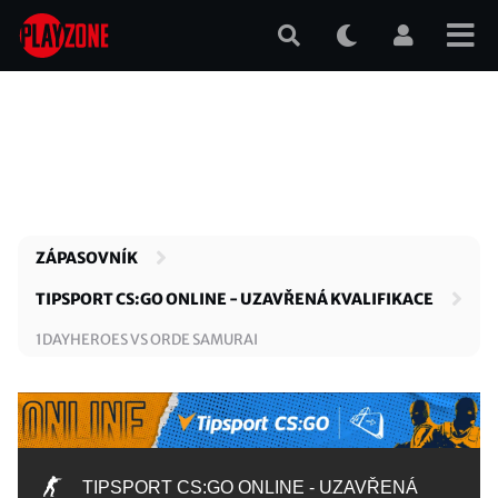
Přejít
k
hlavnímu
obsahu
ZÁPASOVNÍK
TIPSPORT CS:GO ONLINE - UZAVŘENÁ KVALIFIKACE
1DAYHEROES VS ORDE SAMURAI
TIPSPORT CS:GO ONLINE - UZAVŘENÁ