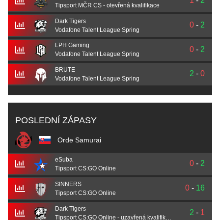
1
-
2
Tipsport MČR CS - otevřená kvalifikace
Dark Tigers
0
-
2
Vodafone Talent League Spring
LPH Gaming
0
-
2
Vodafone Talent League Spring
BRUTE
2
-
0
Vodafone Talent League Spring
POSLEDNÍ ZÁPASY
Orde Samurai
eSuba
0
-
2
Tipsport CS:GO Online
SINNERS
0
-
16
Tipsport CS:GO Online
Dark Tigers
2
-
1
Tipsport CS:GO Online - uzavřená kvalifikace