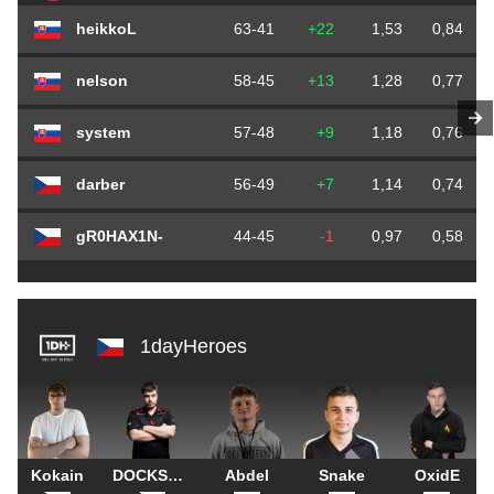
heikkoL
63-41
+22
1,53
0,84
nelson
58-45
+13
1,28
0,77
system
57-48
+9
1,18
0,76
darber
56-49
+7
1,14
0,74
gR0HAX1N-
44-45
-1
0,97
0,58
1dayHeroes
Kokain
DOCKSTAR
Abdel
Snake
OxidE