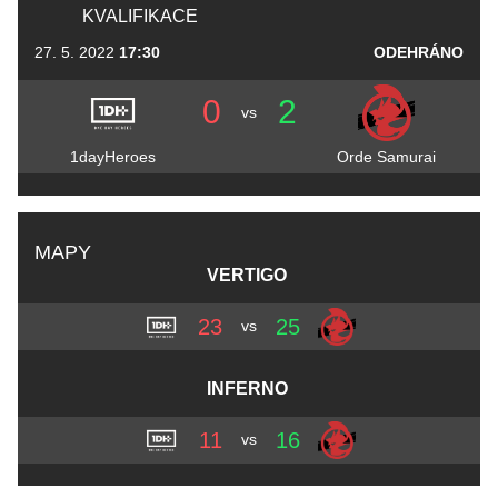
KVALIFIKACE
27. 5. 2022
17:30
ODEHRÁNO
0
2
vs
1dayHeroes
Orde Samurai
MAPY
VERTIGO
23
25
vs
INFERNO
11
16
vs