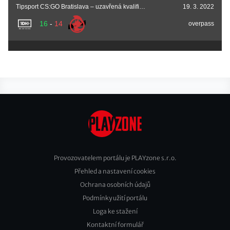
Tipsport CS:GO Bratislava – uzavřená kvalifikace
19. 3. 2022
16
-
14
overpass
Provozovatelem portálu je PLAYzone s.r.o.
Přehled a nastavení cookies
Footer
Ochrana osobních údajů
2
Podmínky užití portálu
Loga ke stažení
Kontaktní formulář