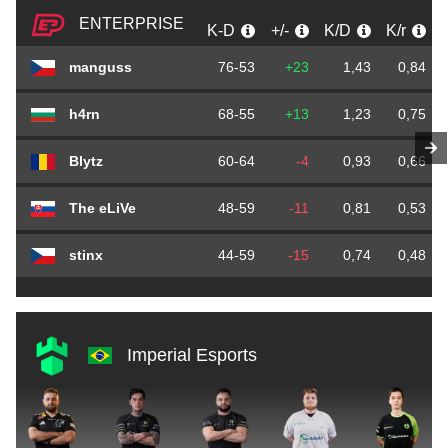
ENTERPRISE
K-D
+/-
K/D
K/r
manguss
76-53
+23
1,43
0,84
h4rn
68-55
+13
1,23
0,75
Blytz
60-64
-4
0,93
0,66
The eLiVe
48-59
-11
0,81
0,53
stinx
44-59
-15
0,74
0,48
Imperial Esports