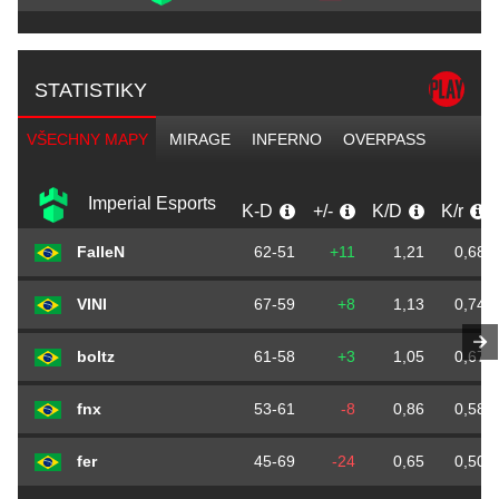
STATISTIKY
VŠECHNY MAPY
MIRAGE
INFERNO
OVERPASS
Imperial Esports
K-D
+/-
K/D
K/r
FalleN
62-51
+11
1,21
0,68
VINI
67-59
+8
1,13
0,74
boltz
61-58
+3
1,05
0,67
fnx
53-61
-8
0,86
0,58
fer
45-69
-24
0,65
0,50