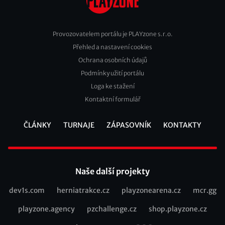
Provozovatelem portálu je PLAYzone s.r.o.
Přehled a nastavení cookies
Footer
Ochrana osobních údajů
2
Podmínky užití portálu
Loga ke stažení
Kontaktní formulář
ČLÁNKY
TURNAJE
ZÁPASOVNÍK
KONTAKTY
Footer
Naše další projekty
dev1s.com
herniatrakce.cz
playzonearena.cz
mcr.gg
Recommended
playzone.agency
pzchallenge.cz
shop.playzone.cz
links