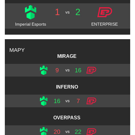
1
2
vs
Imperial Esports
ENTERPRISE
MAPY
MIRAGE
9
16
vs
INFERNO
16
7
vs
OVERPASS
20
22
vs