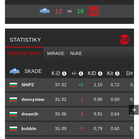
12
16
vs
STATISTIKY
VŠECHNY MAPY
MIRAGE
NUKE
SKADE
K-D
+/-
K/D
K/r
D/r
SHiPZ
37-32
+5
1,15
0,72
0,62
dennyslaw
31-32
-1
0,96
0,60
0,62
dream3r
33-36
-3
0,91
0,64
0,70
bubble
31-39
-8
0,79
0,60
0,76