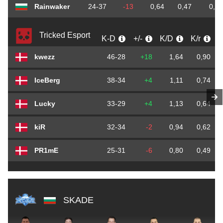
Rainwaker
24-37
-13
0,64
0,47
0,72
Tricked Esport
K-D
+/-
K/D
K/r
kwezz
46-28
+18
1,64
0,90
IceBerg
38-34
+4
1,11
0,74
Lucky
33-29
+4
1,13
0,64
kiR
32-34
-2
0,94
0,62
PR1mE
25-31
-6
0,80
0,49
SKADE