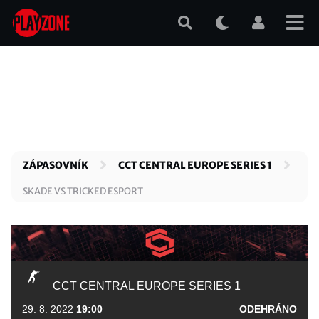
Přejít
k
hlavnímu
obsahu
ZÁPASOVNÍK
CCT CENTRAL EUROPE SERIES 1
SKADE VS TRICKED ESPORT
CCT CENTRAL EUROPE SERIES 1
29. 8. 2022
19:00
ODEHRÁNO