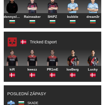
dennyslaw
Rainwaker
SHiPZ
bubble
dream3r
Tricked Esport
kiR
kwezz
PR1mE
IceBerg
Lucky
POSLEDNÍ ZÁPASY
SKADE