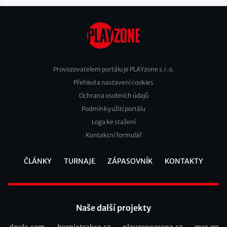
Provozovatelem portálu je PLAYzone s.r.o.
Přehled a nastavení cookies
Footer
Ochrana osobních údajů
2
Podmínky užití portálu
Loga ke stažení
Kontaktní formulář
ČLÁNKY
TURNAJE
ZÁPASOVNÍK
KONTAKTY
Footer
Naše další projekty
dev1s.com
herniatrakce.cz
playzonearena.cz
mcr.gg