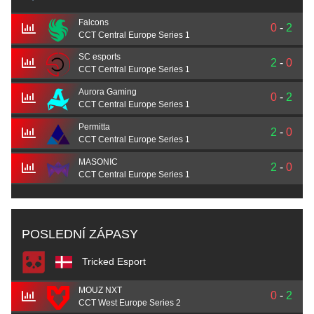
Falcons
0
-
2
CCT Central Europe Series 1
SC esports
2
-
0
CCT Central Europe Series 1
Aurora Gaming
0
-
2
CCT Central Europe Series 1
Permitta
2
-
0
CCT Central Europe Series 1
MASONIC
2
-
0
CCT Central Europe Series 1
POSLEDNÍ ZÁPASY
Tricked Esport
MOUZ NXT
0
-
2
CCT West Europe Series 2