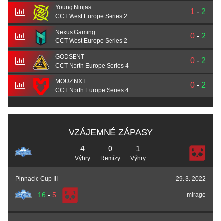
Young Ninjas
1
-
2
CCT West Europe Series 2
Nexus Gaming
0
-
2
CCT West Europe Series 2
GODSENT
0
-
2
CCT North Europe Series 4
MOUZ NXT
0
-
2
CCT North Europe Series 4
VZÁJEMNÉ ZÁPASY
4
0
1
Výhry
Remízy
Výhry
Pinnacle Cup III
29. 3. 2022
16
-
5
mirage