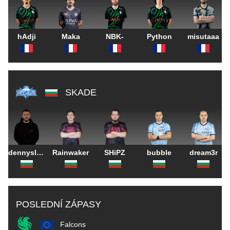
hAdji
Maka
NBK-
Python
misutaaa
SKADE
dennyslaw
Rainwaker
SHiPZ
bubble
dream3r
POSLEDNÍ ZÁPASY
Falcons