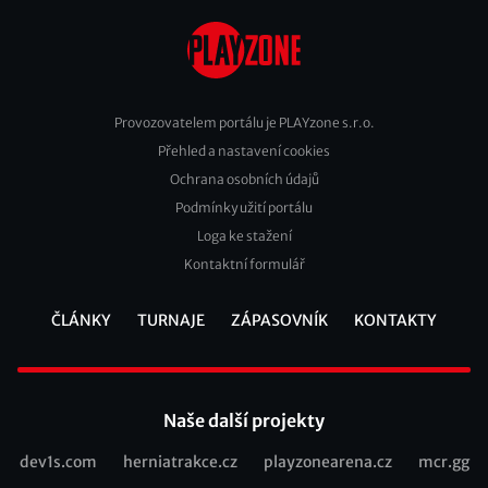
Provozovatelem portálu je PLAYzone s.r.o.
Přehled a nastavení cookies
Footer
Ochrana osobních údajů
2
Podmínky užití portálu
Loga ke stažení
Kontaktní formulář
ČLÁNKY
TURNAJE
ZÁPASOVNÍK
KONTAKTY
Footer
Naše další projekty
dev1s.com
herniatrakce.cz
playzonearena.cz
mcr.gg