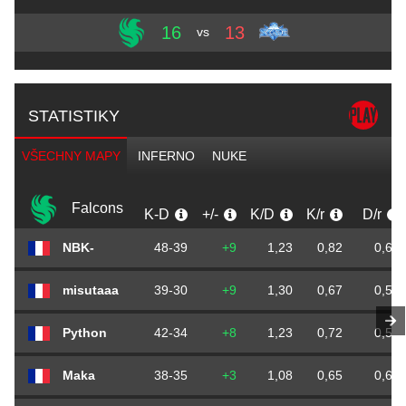
16
13
vs
STATISTIKY
VŠECHNY MAPY
INFERNO
NUKE
Falcons
K-D
+/-
K/D
K/r
D/r
NBK-
48-39
+9
1,23
0,82
0,67
misutaaa
39-30
+9
1,30
0,67
0,51
Python
42-34
+8
1,23
0,72
0,58
Maka
38-35
+3
1,08
0,65
0,60