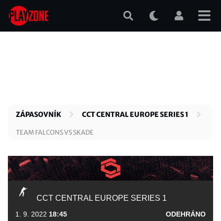
Přejít
k
hlavnímu
obsahu
ZÁPASOVNÍK
CCT CENTRAL EUROPE SERIES 1
TEAM FALCONS VS SKADE
CCT CENTRAL EUROPE SERIES 1
1. 9. 2022
18:45
ODEHRÁNO