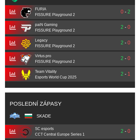
FURIA
0
-
2
FISSURE Playground 2
paiN Gaming
2
-
0
FISSURE Playground 2
Legacy
2
-
0
FISSURE Playground 2
Virtus.pro
2
-
0
FISSURE Playground 2
Team Vitality
2
-
1
Esports World Cup 2025
POSLEDNÍ ZÁPASY
SKADE
SC esports
2
-
0
CCT Central Europe Series 1