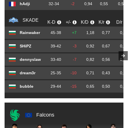
hAdji
32-34
-2
0,94
0,55
0,58
SKADE
K-D
+/-
K/D
K/r
D/r
Rainwaker
45-38
+7
1,18
0,77
0,65
SHiPZ
39-42
-3
0,92
0,67
0,72
dennyslaw
33-40
-7
0,82
0,56
0,68
dream3r
25-35
-10
0,71
0,43
0,60
bubble
29-44
-15
0,65
0,50
0,75
Falcons