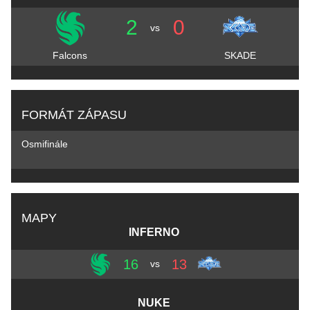
2
0
vs
Falcons
SKADE
FORMÁT ZÁPASU
Osmifinále
MAPY
INFERNO
16
13
vs
NUKE