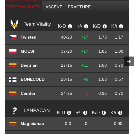
VŠECHNY MAPY
ASCENT
FRACTURE
Team Vitality
K-D
+/-
K/D
K/r
D
Twisten
40-23
+17
1,73
1,17
MOLSI
37-20
+17
1,85
1,08
Destrian
27-16
+11
1,68
0,79
BONECOLD
23-15
+8
1,53
0,67
Cender
24-25
-1
0,96
0,70
LANPACAN
K-D
+/-
K/D
K/r
D/
Magicianas
0-0
0
-
0,00