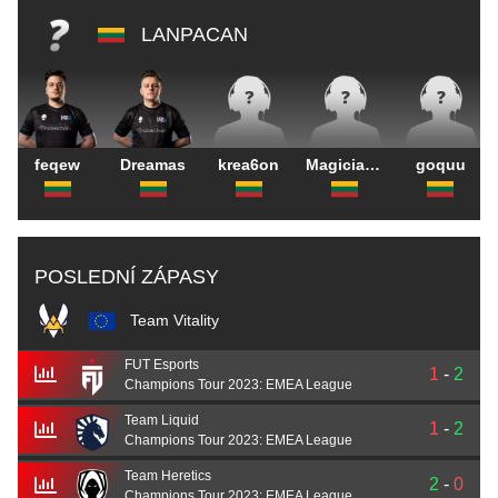
LANPACAN
feqew
Dreamas
krea6on
Magicianas
goquu
POSLEDNÍ ZÁPASY
Team Vitality
FUT Esports
1
-
2
Champions Tour 2023: EMEA League
Team Liquid
1
-
2
Champions Tour 2023: EMEA League
Team Heretics
2
-
0
Champions Tour 2023: EMEA League