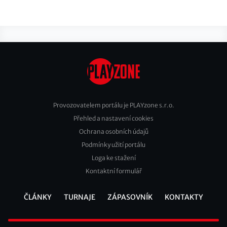
Provozovatelem portálu je PLAYzone s.r.o.
Přehled a nastavení cookies
Footer
Ochrana osobních údajů
2
Podmínky užití portálu
Loga ke stažení
Kontaktní formulář
ČLÁNKY
TURNAJE
ZÁPASOVNÍK
KONTAKTY
Footer