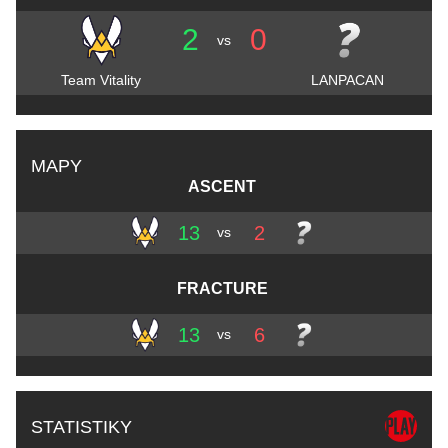
2
0
vs
Team Vitality
LANPACAN
MAPY
ASCENT
13
2
vs
FRACTURE
13
6
vs
STATISTIKY