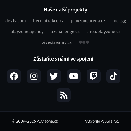
Naše další projekty
dev1s.com
herniatrakce.cz
playzonearena.cz
mcr.gg
Recommended
playzone.agency
pzchallenge.cz
shop.playzone.cz
links
zivestreamy.cz
Zůstaňte s námi ve spojení
© 2009-2026
PLAYzone.cz
Vytvořilo PLEGI s.r.o.