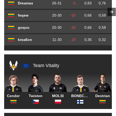
Dreamas
26-31
-5
0,83
0,76
feqew
20-30
-10
0,66
0,58
goquu
20-30
-10
0,66
0,58
krea6on
11-30
-19
0,36
0,32
Team Vitality
Cender
Twisten
MOLSI
BONECOLD
Destrian