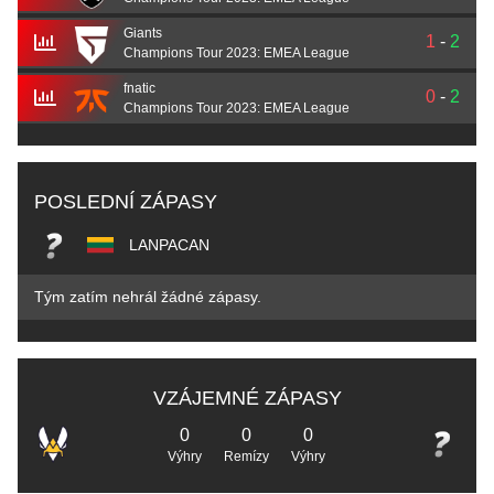
Giants
1
-
2
Champions Tour 2023: EMEA League
fnatic
0
-
2
Champions Tour 2023: EMEA League
POSLEDNÍ ZÁPASY
LANPACAN
Tým zatím nehrál žádné zápasy.
VZÁJEMNÉ ZÁPASY
0
0
0
Výhry
Remízy
Výhry