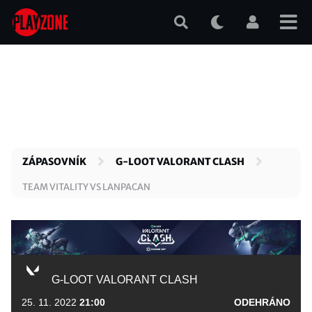
Přejít
k
hlavnímu
obsahu
ZÁPASOVNÍK
G-LOOT VALORANT CLASH
TEAM VITALITY VS LANPACAN
G-LOOT VALORANT CLASH
25. 11. 2022
21:00
ODEHRÁNO