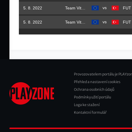
vs
5. 8. 2022
Team Vitality
vs
5. 8. 2022
Team Vitality
Provozovatelem portálu je PLAYzon
Přehled a nastavení cookies
Footer
Ochrana osobních údajů
2
Podmínky užití portálu
Loga ke stažení
Kontaktní formulář