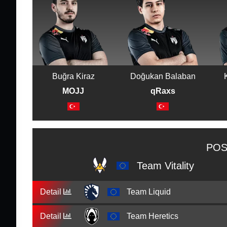
Buğra Kiraz
Doğukan Balaban
MOJJ
qRaxs
POS
Team Vitality
Detail
Team Liquid
Detail
Team Heretics