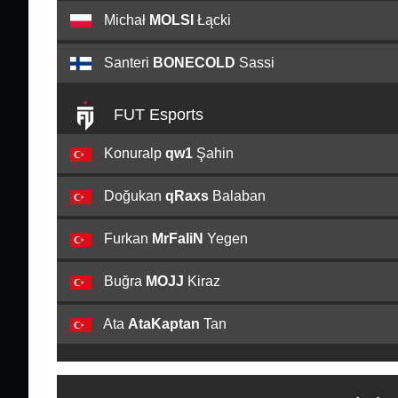
Michał
MOLSI
Łącki
Santeri
BONECOLD
Sassi
FUT Esports
Konuralp
qw1
Şahin
Doğukan
qRaxs
Balaban
Furkan
MrFaliN
Yegen
Buğra
MOJJ
Kiraz
Ata
AtaKaptan
Tan