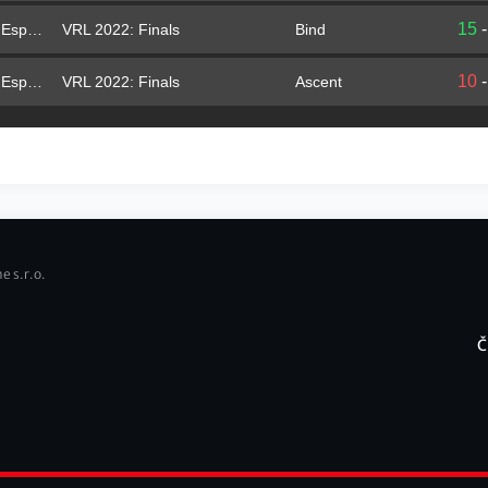
15
VRL 2022: Finals
Bind
FUT Esports
10
VRL 2022: Finals
Ascent
FUT Esports
e s.r.o.
Č
F