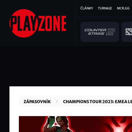
Přejít
Hlavní
ČLÁNKY
TURNAJE
MCR.GG
k
hlavnímu
navigace
obsahu
ZÁPASOVNÍK
CHAMPIONS TOUR 2023: EMEA L