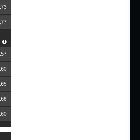
,73
,77
r
,57
,60
,65
,66
,60