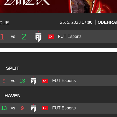
|
AGUE
25. 5. 2023
17:00
ODEHRÁ
1
2
vs
FUT Esports
SPLIT
9
13
vs
FUT Esports
HAVEN
13
9
vs
FUT Esports