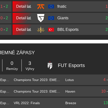
1
-
2
Detail
fnatic
1
0
-
2
Detail
Giants
2
0
-
2
Detail
BBL Esports
2
JEMNÉ ZÁPASY
0
3
FUT Esports
Remízy
Výhry
4
Champions Tour 2023: EMEA League
Lotus
FUT Esports
10
Champions Tour 2023: EMEA League
Haven
FUT Esports
13
VRL 2022: Finals
Breeze
FUT Esports