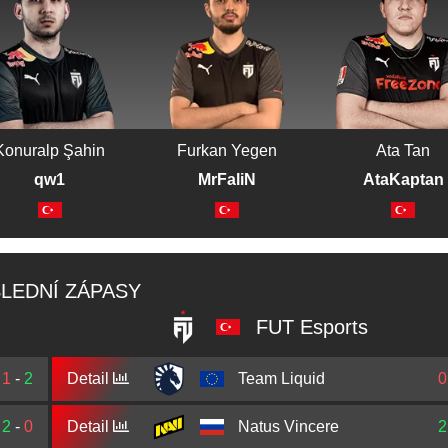
Konuralp Şahin
Furkan Yegen
Ata Tan
qw1
MrFaliN
AtaKaptan
LEDNÍ ZÁPASY
FUT Esports
1
-
2
Detail
Team Liquid
0
2
-
0
Detail
Natus Vincere
2