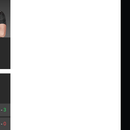
-
3
-
0