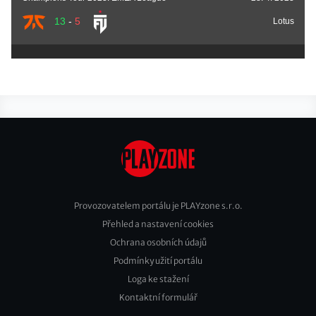
13
-
5
Lotus
Provozovatelem portálu je PLAYzone s.r.o.
Přehled a nastavení cookies
Footer
Ochrana osobních údajů
2
Podmínky užití portálu
Loga ke stažení
Kontaktní formulář