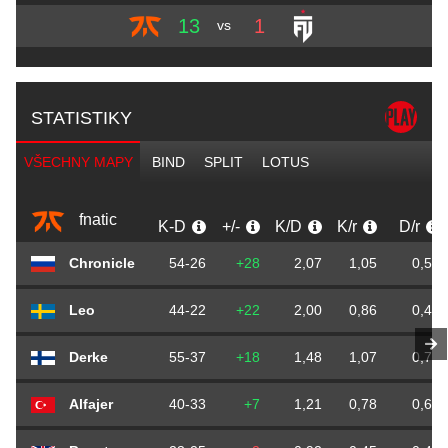
13
1
vs
STATISTIKY
VŠECHNY MAPY
BIND
SPLIT
LOTUS
fnatic
K-D
+/-
K/D
K/r
D/r
Chronicle
54-26
+28
2,07
1,05
0,50
Leo
44-22
+22
2,00
0,86
0,43
Derke
55-37
+18
1,48
1,07
0,72
Alfajer
40-33
+7
1,21
0,78
0,64