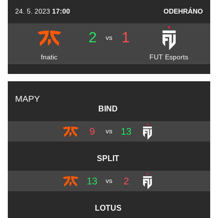
24. 5. 2023
17:00
ODEHRÁNO
2
1
vs
fnatic
FUT Esports
MAPY
BIND
9
13
vs
SPLIT
13
2
vs
LOTUS