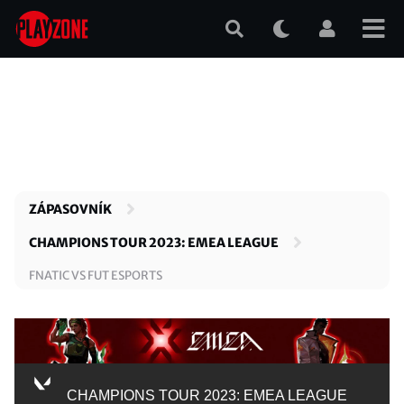
Přejít
k
hlavnímu
obsahu
ZÁPASOVNÍK
CHAMPIONS TOUR 2023: EMEA LEAGUE
FNATIC VS FUT ESPORTS
CHAMPIONS TOUR 2023: EMEA LEAGUE