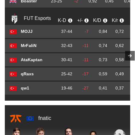
Boaster
23-25
-2
0,92
0,45
0,49
FUT Esports
K-D
+/-
K/D
K/r
D
MOJJ
37-44
-7
0,84
0,72
MrFaliN
32-43
-11
0,74
0,62
AtaKaptan
30-41
-11
0,73
0,58
qRaxs
25-42
-17
0,59
0,49
qw1
19-46
-27
0,41
0,37
fnatic