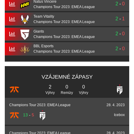
Natus Vincere
2
-
0
Champions Tour 2023: EMEA League
Team Vitality
2
-
1
Champions Tour 2023: EMEA League
Giants
2
-
0
Champions Tour 2023: EMEA League
BBL Esports
2
-
0
Champions Tour 2023: EMEA League
VZÁJEMNÉ ZÁPASY
2
0
0
Výhry
Remízy
Výhry
Champions Tour 2023: EMEA League
28. 4. 2023
13
-
5
Icebox
Champions Tour 2023: EMEA League
28. 4. 2023