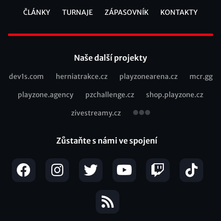
ČLÁNKY
TURNAJE
ZÁPASOVNÍK
KONTAKTY
Footer
Naše další projekty
dev1s.com
herniatrakce.cz
playzonearena.cz
mcr.gg
Recommended
playzone.agency
pzchallenge.cz
shop.playzone.cz
links
zivestreamy.cz
Zůstaňte s námi ve spojení