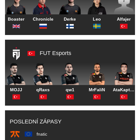
Boaster
Chronicle
Derke
Leo
Alfajer
FUT Esports
MOJJ
qRaxs
qw1
MrFaliN
AtaKaptan
POSLEDNÍ ZÁPASY
fnatic