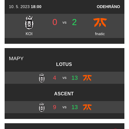
10. 5. 2023
18:00
ODEHRÁNO
0
2
vs
KOI
fnatic
MAPY
LOTUS
4
13
vs
ASCENT
9
13
vs