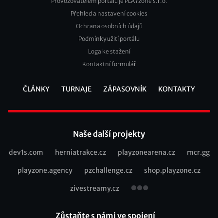
Provozovatelem portálu je PLAYzone s.r.o.
Přehled a nastavení cookies
Footer
Ochrana osobních údajů
2
Podmínky užití portálu
Loga ke stažení
Kontaktní formulář
ČLÁNKY
TURNAJE
ZÁPASOVNÍK
KONTAKTY
Footer
Naše další projekty
dev1s.com
herniatrakce.cz
playzonearena.cz
mcr.gg
Recommended
playzone.agency
pzchallenge.cz
shop.playzone.cz
links
zivestreamy.cz
Zůstaňte s námi ve spojení