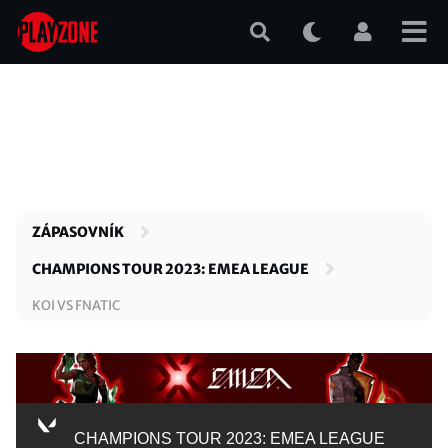
Přejít
k
hlavnímu
obsahu
ZÁPASOVNÍK
CHAMPIONS TOUR 2023: EMEA LEAGUE
KOI VS FNATIC
CHAMPIONS TOUR 2023: EMEA LEAGUE