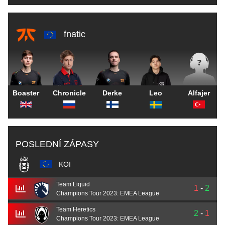
fnatic
Boaster
Chronicle
Derke
Leo
Alfajer
POSLEDNÍ ZÁPASY
KOI
Team Liquid
1
-
2
Champions Tour 2023: EMEA League
Team Heretics
2
-
1
Champions Tour 2023: EMEA League