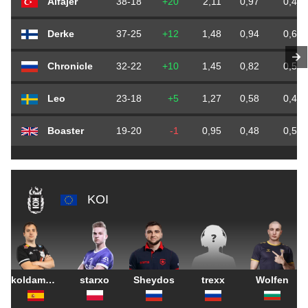
Alfajer
38-18
+20
2,11
0,97
0,46
Derke
37-25
+12
1,48
0,94
0,64
Chronicle
32-22
+10
1,45
0,82
0,56
Leo
23-18
+5
1,27
0,58
0,46
Boaster
19-20
-1
0,95
0,48
0,51
KOI
koldamenta
starxo
Sheydos
trexx
Wolfen