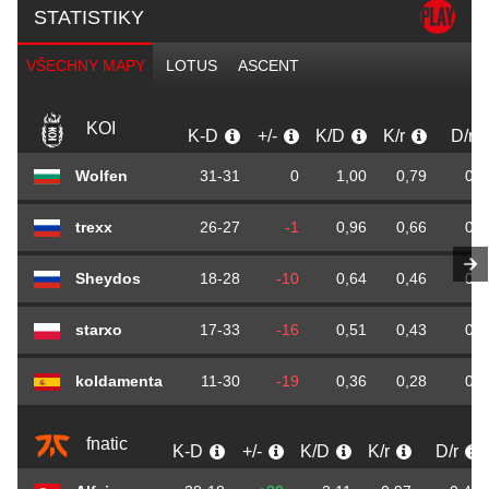
STATISTIKY
VŠECHNY MAPY
LOTUS
ASCENT
KOI
K-D
+/-
K/D
K/r
D/r
Wolfen
31-31
0
1,00
0,79
0,7
trexx
26-27
-1
0,96
0,66
0,6
Sheydos
18-28
-10
0,64
0,46
0,7
starxo
17-33
-16
0,51
0,43
0,8
koldamenta
11-30
-19
0,36
0,28
0,7
fnatic
K-D
+/-
K/D
K/r
D/r