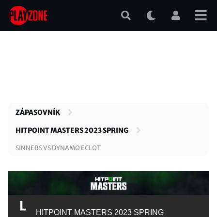
Přejít
k
hlavnímu
obsahu
ZÁPASOVNÍK
HITPOINT MASTERS 2023 SPRING
SINNERS VS DYNAMO ECLOT
HITPOINT MASTERS 2023 SPRING