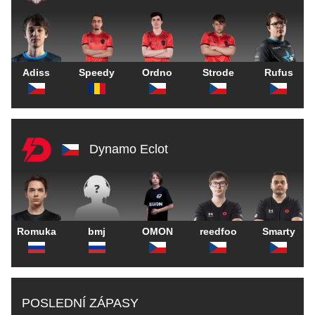
Adiss
Speedy
Ordno
Strode
Rufus
Dynamo Eclot
Romuka
bmj
OMON
reedfoo
Smarty
POSLEDNÍ ZÁPASY