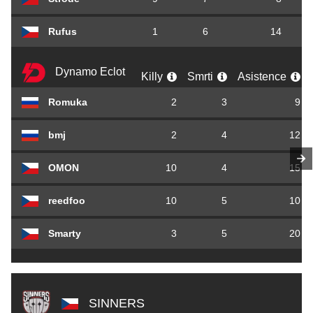
Rufus
1
6
14
Dynamo Eclot
Killy
Smrti
Asistence
Romuka
2
3
9
bmj
2
4
12
OMON
10
4
15
reedfoo
10
5
10
Smarty
3
5
20
SINNERS