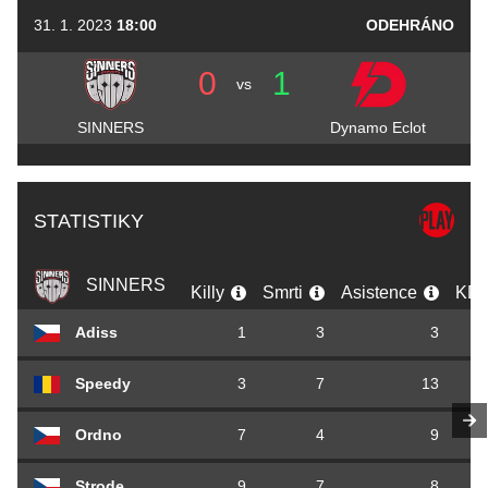
31. 1. 2023
18:00
ODEHRÁNO
0
1
vs
SINNERS
Dynamo Eclot
STATISTIKY
SINNERS
Killy
Smrti
Asistence
KD
Adiss
1
3
3
Speedy
3
7
13
Ordno
7
4
9
Strode
9
7
8