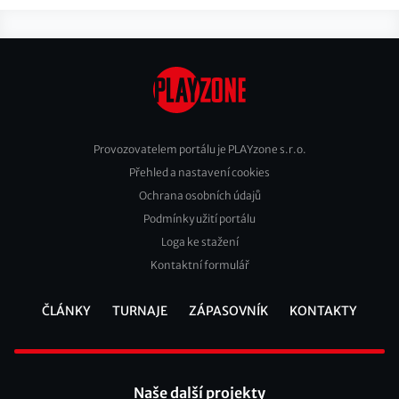
Provozovatelem portálu je PLAYzone s.r.o.
Přehled a nastavení cookies
Footer
Ochrana osobních údajů
2
Podmínky užití portálu
Loga ke stažení
Kontaktní formulář
ČLÁNKY
TURNAJE
ZÁPASOVNÍK
KONTAKTY
Footer
Naše další projekty