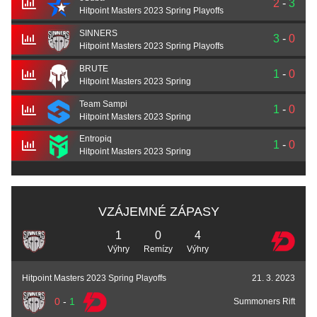
2
-
3
Hitpoint Masters 2023 Spring Playoffs
SINNERS
3
-
0
Hitpoint Masters 2023 Spring Playoffs
BRUTE
1
-
0
Hitpoint Masters 2023 Spring
Team Sampi
1
-
0
Hitpoint Masters 2023 Spring
Entropiq
1
-
0
Hitpoint Masters 2023 Spring
VZÁJEMNÉ ZÁPASY
1
0
4
Výhry
Remízy
Výhry
Hitpoint Masters 2023 Spring Playoffs
21. 3. 2023
0
-
1
Summoners Rift