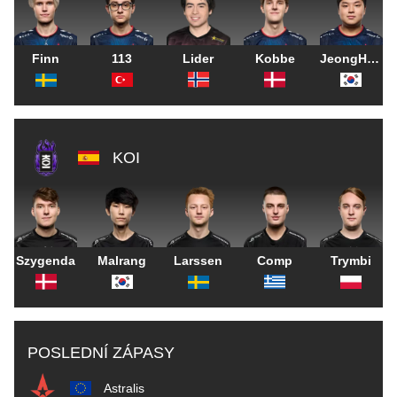
Finn
113
Lider
Kobbe
JeongHoon
KOI
Szygenda
Malrang
Larssen
Comp
Trymbi
POSLEDNÍ ZÁPASY
Astralis