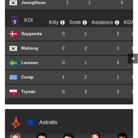
JeongHoon
1
1
5
6
KOI
Killy
Smrti
Asistence
KDA
Szygenda
0
1
2
2,0
Malrang
2
2
1
1,5
Larssen
0
1
3
3,0
Comp
1
2
1
1,0
Trymbi
0
3
3
1,0
Astralis