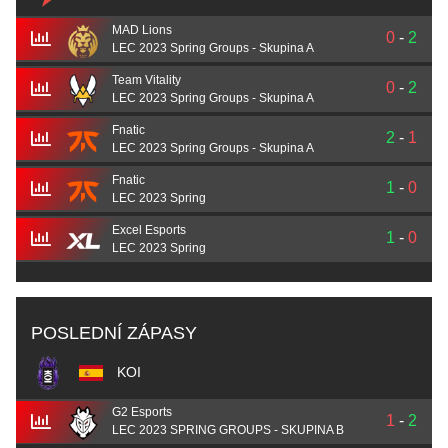
MAD Lions
0
-
2
LEC 2023 Spring Groups - Skupina A
Team Vitality
0
-
2
LEC 2023 Spring Groups - Skupina A
Fnatic
2
-
1
LEC 2023 Spring Groups - Skupina A
Fnatic
1
-
0
LEC 2023 Spring
Excel Esports
1
-
0
LEC 2023 Spring
POSLEDNÍ ZÁPASY
KOI
G2 Esports
1
-
2
LEC 2023 SPRING GROUPS - SKUPINA B