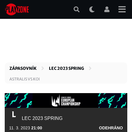
Přejít
k
hlavnímu
obsahu
ZÁPASOVNÍK
LEC 2023 SPRING
ASTRALIS VS KOI
LEC 2023 SPRING
11. 3. 2023
21:00
ODEHRÁNO