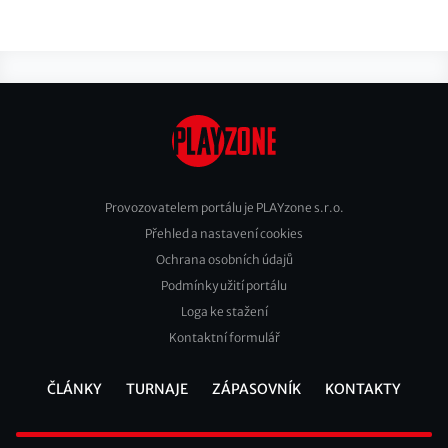
Provozovatelem portálu je PLAYzone s.r.o.
Přehled a nastavení cookies
Footer
Ochrana osobních údajů
2
Podmínky užití portálu
Loga ke stažení
Kontaktní formulář
ČLÁNKY
TURNAJE
ZÁPASOVNÍK
KONTAKTY
Footer