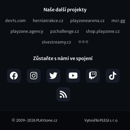
Naše další projekty
dev1s.com
herniatrakce.cz
playzonearena.cz
mcr.gg
Recommended
playzone.agency
pzchallenge.cz
shop.playzone.cz
links
zivestreamy.cz
Zůstaňte s námi ve spojení
© 2009-2026
PLAYzone.cz
Vytvořilo PLEGI s.r.o.