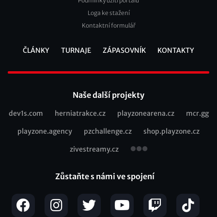
Podmínky užití portálu
Loga ke stažení
Kontaktní formulář
ČLÁNKY
TURNAJE
ZÁPASOVNÍK
KONTAKTY
Footer
Naše další projekty
dev1s.com
herniatrakce.cz
playzonearena.cz
mcr.gg
Recommended
playzone.agency
pzchallenge.cz
shop.playzone.cz
links
zivestreamy.cz
Zůstaňte s námi ve spojení