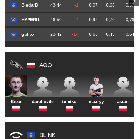
BledarD
43-44
-1
0,97
0,66
0,67
HYPERI1
46-50
-4
0,92
0,70
0,76
gulito
28-42
-14
0,66
0,43
0,64
AGO
Enzo
darchevile
tomiko
maaryy
asran
BLINK