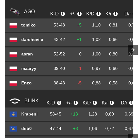
AGO
K-D
+/-
K/D
K/r
D/r
tomiko
53-48
+5
1,10
0,81
0,73
darchevile
43-42
+1
1,02
0,66
0,64
asran
52-52
0
1,00
0,80
0,80
maaryy
39-40
-1
0,97
0,60
0,61
Enzo
38-43
-5
0,88
0,58
0,66
BLINK
K-D
+/-
K/D
K/r
D/r
Krabeni
58-45
+13
1,28
0,89
0,69
deb0
47-44
+3
1,06
0,72
0,67