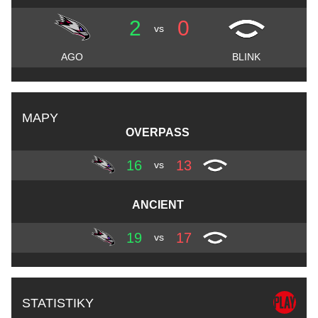
2
0
vs
AGO
BLINK
MAPY
OVERPASS
16
13
vs
ANCIENT
19
17
vs
STATISTIKY