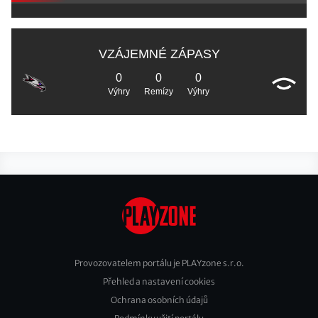
VZÁJEMNÉ ZÁPASY
0
0
0
Výhry
Remízy
Výhry
Provozovatelem portálu je PLAYzone s.r.o.
Přehled a nastavení cookies
Footer
Ochrana osobních údajů
2