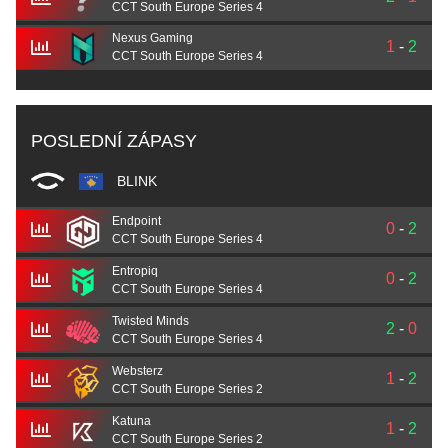
CCT South Europe Series 4
Nexus Gaming
1
-
2
CCT South Europe Series 4
POSLEDNÍ ZÁPASY
BLINK
Endpoint
0
-
2
CCT South Europe Series 4
Entropiq
0
-
2
CCT South Europe Series 4
Twisted Minds
2
-
0
CCT South Europe Series 4
Websterz
1
-
2
CCT South Europe Series 2
Katuna
1
-
2
CCT South Europe Series 2