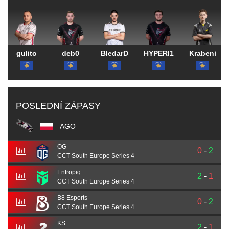
gulito
deb0
BledarD
HYPERI1
Krabeni
POSLEDNÍ ZÁPASY
AGO
OG
0
-
2
CCT South Europe Series 4
Entropiq
2
-
1
CCT South Europe Series 4
B8 Esports
0
-
2
CCT South Europe Series 4
KS
2
-
1