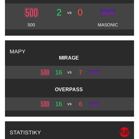
2
0
vs
500
MASONIC
MAPY
MIRAGE
16
7
vs
OVERPASS
16
6
vs
STATISTIKY