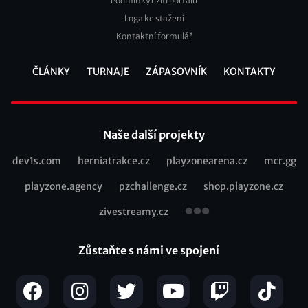
Podmínky užití portálu
Loga ke stažení
Kontaktní formulář
ČLÁNKY
TURNAJE
ZÁPASOVNÍK
KONTAKTY
Footer
Naše další projekty
dev1s.com
herniatrakce.cz
playzonearena.cz
mcr.gg
Recommended
playzone.agency
pzchallenge.cz
shop.playzone.cz
links
zivestreamy.cz
Zůstaňte s námi ve spojení