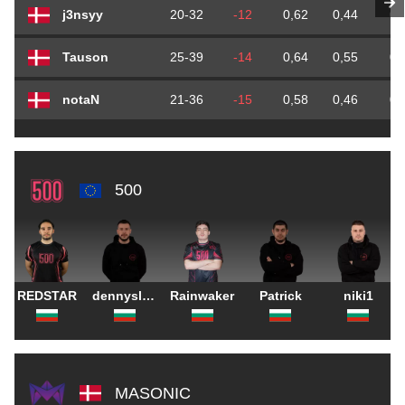
j3nsyy
20-32
-12
0,62
0,44
0,
Tauson
25-39
-14
0,64
0,55
0,
notaN
21-36
-15
0,58
0,46
0,
500
REDSTAR
dennyslaw
Rainwaker
Patrick
niki1
MASONIC