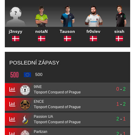
j3nsyy
notaN
Tauson
fr0slev
sirah
POSLEDNÍ ZÁPASY
500
9INE
0
-
2
Tipsport Conquest of Prague
ENCE
1
-
2
Tipsport Conquest of Prague
Passion UA
2
-
1
Tipsport Conquest of Prague
Partizan
2
-
1