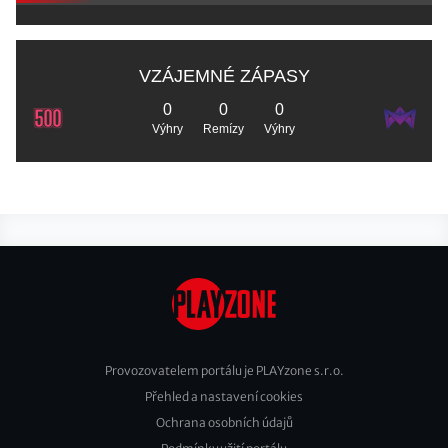
VZÁJEMNÉ ZÁPASY
0
0
0
Výhry
Remízy
Výhry
Provozovatelem portálu je PLAYzone s.r.o.
Přehled a nastavení cookies
Footer
Ochrana osobních údajů
2