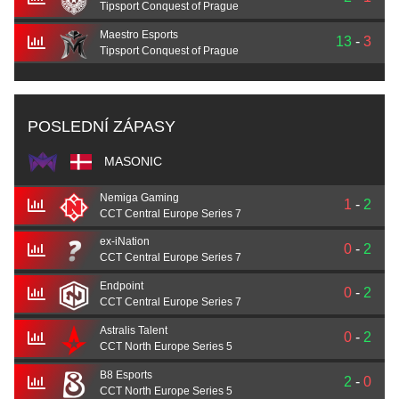
Tipsport Conquest of Prague
Maestro Esports
13
-
3
Tipsport Conquest of Prague
POSLEDNÍ ZÁPASY
MASONIC
Nemiga Gaming
1
-
2
CCT Central Europe Series 7
ex-iNation
0
-
2
CCT Central Europe Series 7
Endpoint
0
-
2
CCT Central Europe Series 7
Astralis Talent
0
-
2
CCT North Europe Series 5
B8 Esports
2
-
0
CCT North Europe Series 5