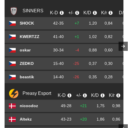
SINNERS
K-D
+/-
K/D
K/r
D/r
SHOCK
42-35
+7
1,20
0,84
0,
KWERTZZ
41-40
+1
1,02
0,82
0,
oskar
30-34
-4
0,88
0,60
0,
ZEDKO
15-40
-25
0,37
0,30
0,
beastik
14-40
-26
0,35
0,28
0,
Preasy Esport
K-D
+/-
K/D
K/r
nicoodoz
49-28
+21
1,75
0,98
Altekz
43-23
+20
1,86
0,86