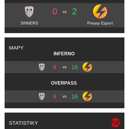
0
2
vs
SINNERS
Preasy Esport
MAPY
INFERNO
9
16
vs
OVERPASS
9
16
vs
STATISTIKY