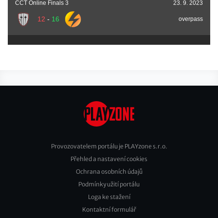
CCT Online Finals 3
23. 9. 2023
12
-
16
overpass
Provozovatelem portálu je PLAYzone s.r.o.
Přehled a nastavení cookies
Footer
Ochrana osobních údajů
2
Podmínky užití portálu
Loga ke stažení
Kontaktní formulář