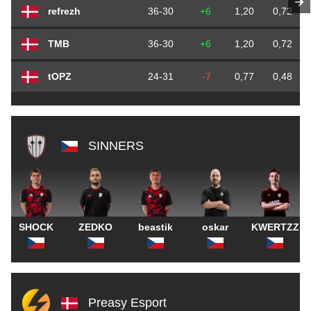
refrezh
36-30
+6
1,20
0,72
TMB
36-30
+6
1,20
0,72
tOPZ
24-31
-7
0,77
0,48
SINNERS
SHOCK
ZEDKO
beastik
oskar
KWERTZZ
Preasy Esport