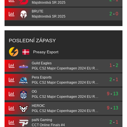
Majstrovstvá SR 2025
BRUTE
2
-
0
Majstrovstvá SR 2025
POSLEDNÍ ZÁPASY
Preasy Esport
Guild Eagles
1
-
2
PGL CS2 Major Copenhagen 2024 EU RMR B
Pera Esports
2
-
1
PGL CS2 Major Copenhagen 2024 EU RMR B
OG
9
-
13
PGL CS2 Major Copenhagen 2024 EU RMR B
HEROIC
9
-
13
PGL CS2 Major Copenhagen 2024 EU RMR B
paiN Gaming
2
-
1
CCT Online Finals #4