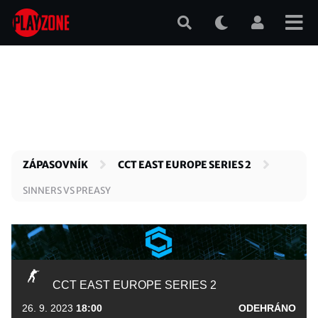
Přejít
k
hlavnímu
obsahu
ZÁPASOVNÍK
CCT EAST EUROPE SERIES 2
SINNERS VS PREASY
CCT EAST EUROPE SERIES 2
26. 9. 2023
18:00
ODEHRÁNO