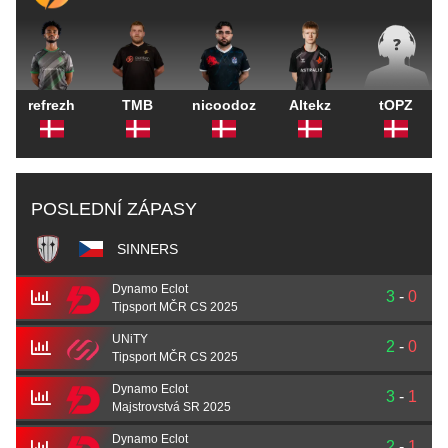
refrezh
TMB
nicoodoz
Altekz
tOPZ
POSLEDNÍ ZÁPASY
SINNERS
Dynamo Eclot
3
-
0
Tipsport MČR CS 2025
UNiTY
2
-
0
Tipsport MČR CS 2025
Dynamo Eclot
3
-
1
Majstrovstvá SR 2025
Dynamo Eclot
2
-
1