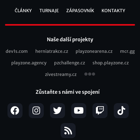
ČLÁNKY
TURNAJE
ZÁPASOVNÍK
KONTAKTY
Footer
Naše další projekty
dev1s.com
herniatrakce.cz
playzonearena.cz
mcr.gg
Recommended
playzone.agency
pzchallenge.cz
shop.playzone.cz
links
zivestreamy.cz
Zůstaňte s námi ve spojení