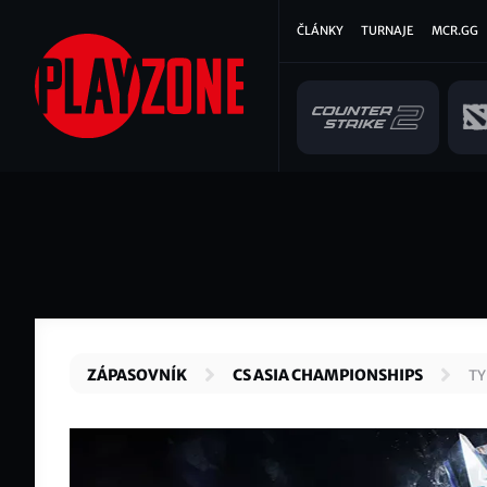
Přejít
Hlavní
ČLÁNKY
TURNAJE
MCR.GG
k
hlavnímu
navigace
obsahu
ZÁPASOVNÍK
CS ASIA CHAMPIONSHIPS
TY