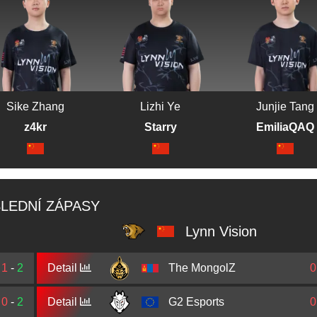
Sike Zhang
Lizhi Ye
Junjie Tang
z4kr
Starry
EmiliaQAQ
LEDNÍ ZÁPASY
Lynn Vision
1
-
2
Detail
The MongolZ
0
0
-
2
Detail
G2 Esports
0