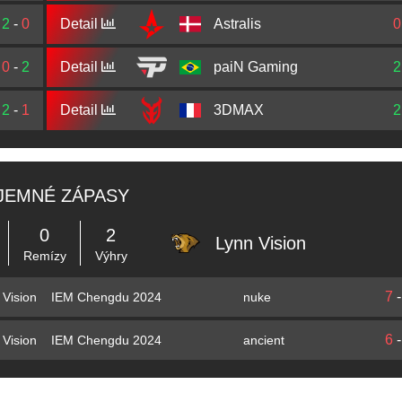
2
-
0
Detail
Astralis
0
0
-
2
Detail
paiN Gaming
2
2
-
1
Detail
3DMAX
2
JEMNÉ ZÁPASY
0
2
Lynn Vision
Remízy
Výhry
7
IEM Chengdu 2024
nuke
 Vision
6
IEM Chengdu 2024
ancient
 Vision