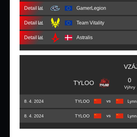
Detail
GamerLegion
Detail
Team Vitality
Detail
Astralis
VZÁ
0
TYLOO
Výhry
vs
8. 4. 2024
TYLOO
Lynn
vs
8. 4. 2024
TYLOO
Lynn