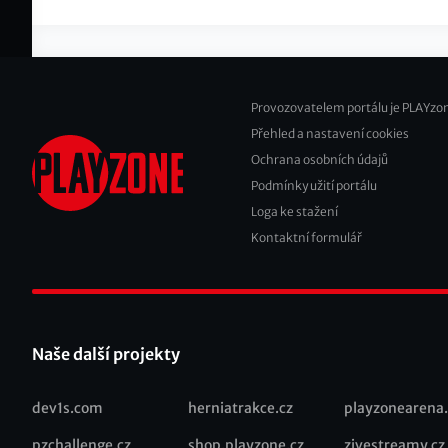
Provozovatelem portálu je PLAYzon
Přehled a nastavení cookies
Footer
Ochrana osobních údajů
2
Podmínky užití portálu
Loga ke stažení
Kontaktní formulář
Naše další projekty
dev1s.com
herniatrakce.cz
playzonearena.
Recommended
pzchallenge.cz
shop.playzone.cz
zivestreamy.cz