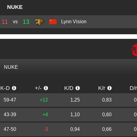
NUKE
11
13
vs
Lynn Vision
NUKE
K-D
+/-
K/D
K/r
D/
59-47
+12
1,25
0,83
0
43-39
+4
1,10
0,60
0
47-50
-3
0,94
0,66
0