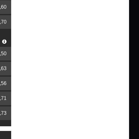
,60
,70
r
,50
,63
,56
,71
,73