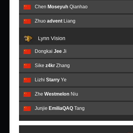
Chen
Moseyuh
Qianhao
Zhuo
advent
Liang
Lynn Vision
Dongkai
Jee
Ji
Sike
z4kr
Zhang
Lizhi
Starry
Ye
Zhe
Westmelon
Niu
Junjie
EmiliaQAQ
Tang