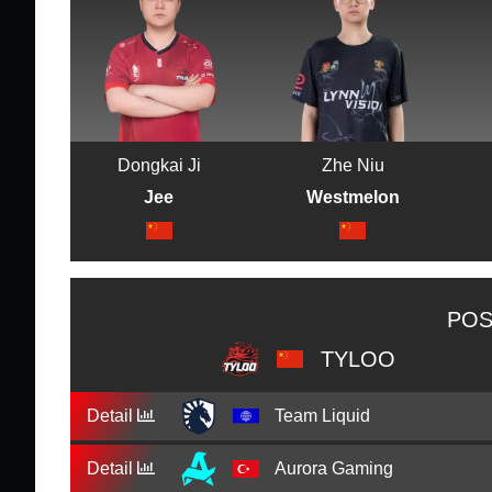
Dongkai Ji
Zhe Niu
Jee
Westmelon
POS
TYLOO
Detail
Team Liquid
Detail
Aurora Gaming