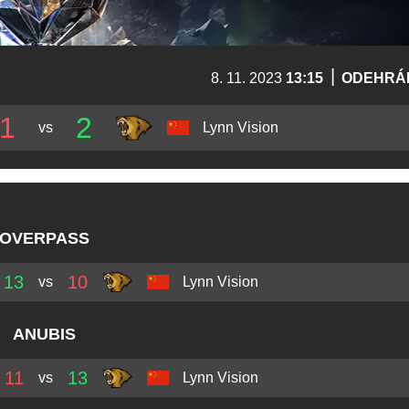
|
8. 11. 2023
13:15
ODEHRÁ
1
2
vs
Lynn Vision
OVERPASS
13
10
vs
Lynn Vision
ANUBIS
11
13
vs
Lynn Vision