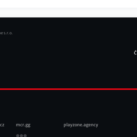
e s.r.o.
Č
F
cz
mcr.gg
playzone.agency