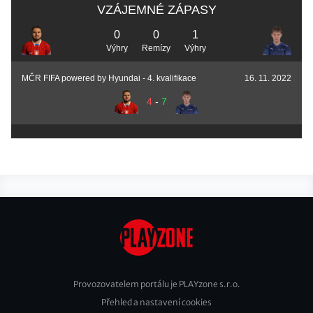
VZÁJEMNÉ ZÁPASY
0
0
1
Výhry
Remízy
Výhry
MČR FIFA powered by Hyundai - 4. kvalifikace
16. 11. 2022
4
-
7
Provozovatelem portálu je PLAYzone s.r.o.
Přehled a nastavení cookies
Footer