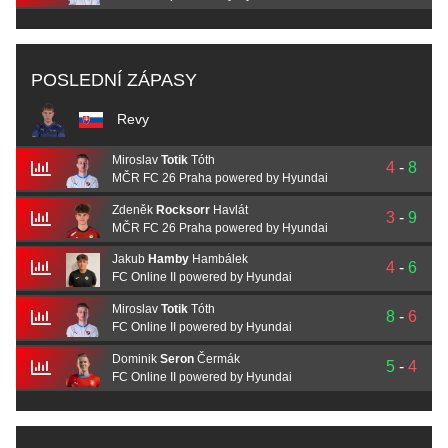
POSLEDNÍ ZÁPASY
Revy
Miroslav
Totik
Tóth
4
-
8
MČR FC 26 Praha powered by Hyundai
Zdeněk
Rocksorr
Havlát
3
-
9
MČR FC 26 Praha powered by Hyundai
Jakub
Hamby
Hambálek
4
-
6
FC Online II powered by Hyundai
Miroslav
Totik
Tóth
8
-
6
FC Online II powered by Hyundai
Dominik
Seron
Čermák
5
-
4
FC Online II powered by Hyundai