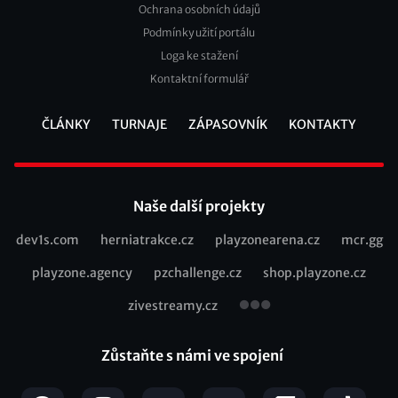
Ochrana osobních údajů
2
Podmínky užití portálu
Loga ke stažení
Kontaktní formulář
ČLÁNKY
TURNAJE
ZÁPASOVNÍK
KONTAKTY
Footer
Naše další projekty
dev1s.com
herniatrakce.cz
playzonearena.cz
mcr.gg
Recommended
playzone.agency
pzchallenge.cz
shop.playzone.cz
links
zivestreamy.cz
Zůstaňte s námi ve spojení