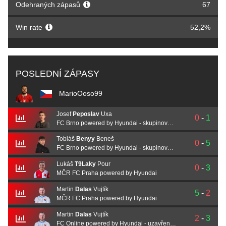
Odehraných zápasů
67
Win rate
52,2%
POSLEDNÍ ZÁPASY
MarioOoso99
Josef
Peposlav
Uxa
0
-
1
FC Brno powered by Hyundai - skupinová fáze
Tobiáš
Benyy
Beneš
0
-
5
FC Brno powered by Hyundai - skupinová fáze
Lukáš
T9Laky
Pour
0
-
3
MČR FC Praha powered by Hyundai
Martin
Dalas
Vujtík
5
-
2
MČR FC Praha powered by Hyundai
Martin
Dalas
Vujtík
2
-
3
FC Online powered by Hyundai - uzavřená kvalifikace