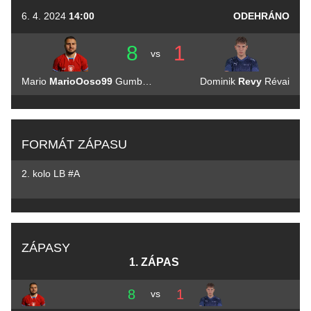
6. 4. 2024
14:00
ODEHRÁNO
8
1
vs
Mario
MarioOoso99
Gumbrešt
Dominik
Revy
Révai
FORMÁT ZÁPASU
2. kolo LB #A
ZÁPASY
1. ZÁPAS
8
1
vs