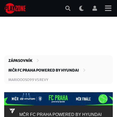
Přejít
k
hlavnímu
obsahu
ZÁPASOVNÍK
MČR FC PRAHA POWERED BY HYUNDAI
MARIOOOSO99 VS REVY
MČR FC PRAHA POWERED BY HYUNDAI