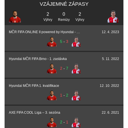
VZÁJEMNÉ ZÁPASY
2
0
2
Výhry
Remízy
Výhry
MČR FIFA ONLINE II powered by Hyundai - 3. kvalifikace
12. 4. 2023
5
-
3
Hyundai MČR FIFA Brno - 1. zastávka
5. 11. 2022
2
-
7
Hyundai MČR FIFA 1. kvalifikace
12. 10. 2022
1
-
2
AXE FIFA COOL Liga – 3. sezóna
22. 6. 2021
2
-
1