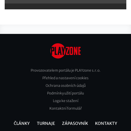
Provozovatelem portálu je PLAYzone s.r.o.
Přehled a nastavení cookies
Footer
Ochrana osobních údajů
2
Podmínky užití portálu
Loga ke stažení
Kontaktní formulář
ČLÁNKY
TURNAJE
ZÁPASOVNÍK
KONTAKTY