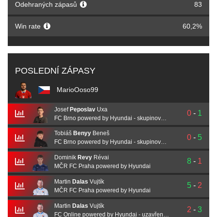
Odehraných zápasů
83
Win rate
60,2%
POSLEDNÍ ZÁPASY
MarioOoso99
Josef
Peposlav
Uxa
0
-
1
FC Brno powered by Hyundai - skupinová fáze
Tobiáš
Benyy
Beneš
0
-
5
FC Brno powered by Hyundai - skupinová fáze
Dominik
Revy
Révai
8
-
1
MČR FC Praha powered by Hyundai
Martin
Dalas
Vujtík
5
-
2
MČR FC Praha powered by Hyundai
Martin
Dalas
Vujtík
2
-
3
FC Online powered by Hyundai - uzavřená kvalifikace