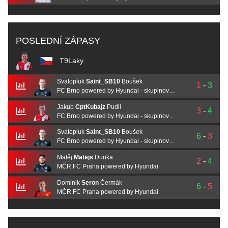
POSLEDNÍ ZÁPASY
T9Laky
Svatopluk
Saint_SB10
Boušek
1
-
3
FC Brno powered by Hyundai - skupinová fáze
Jakub
CptKubajz
Pudil
3
-
4
FC Brno powered by Hyundai - skupinová fáze
Svatopluk
Saint_SB10
Boušek
6
-
3
FC Brno powered by Hyundai - skupinová fáze
Matěj
Matejs
Dunka
2
-
4
MČR FC Praha powered by Hyundai
Dominik
Seron
Čermák
6
-
5
MČR FC Praha powered by Hyundai