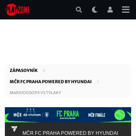
Přejít
k
hlavnímu
obsahu
ZÁPASOVNÍK
MČR FC PRAHA POWERED BY HYUNDAI
MARIOOOSO99 VS T9LAKY
MČR FC PRAHA POWERED BY HYUNDAI