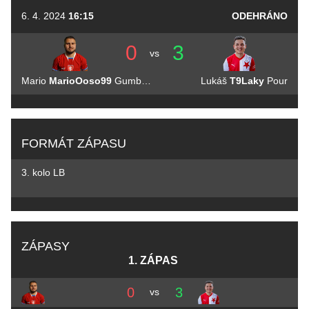
6. 4. 2024
16:15
ODEHRÁNO
0
3
vs
Mario
MarioOoso99
Gumbrešt
Lukáš
T9Laky
Pour
FORMÁT ZÁPASU
3. kolo LB
ZÁPASY
1. ZÁPAS
0
3
vs