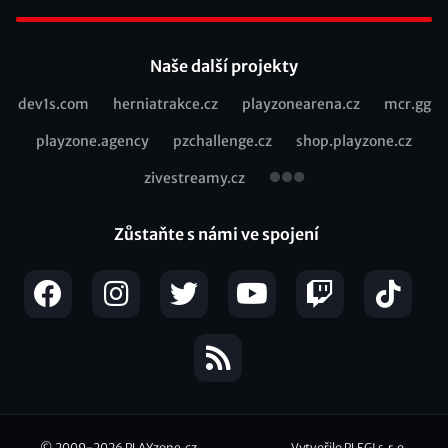
Footer
Naše další projekty
dev1s.com
herniatrakce.cz
playzonearena.cz
mcr.gg
Recommended
playzone.agency
pzchallenge.cz
shop.playzone.cz
links
zivestreamy.cz
Zůstaňte s námi ve spojení
© 2009-2026
PLAYzone.cz
Vytvořilo PLEGI s.r.o.