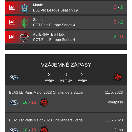
Monte
0
-
2
ESL Pro League Season 19
Sprout
0
-
2
CCT East Europe Series 4
ALTERNATE aTTaX
2
-
0
CCT East Europe Series 4
VZÁJEMNÉ ZÁPASY
3
0
2
Výhry
Remízy
Výhry
BLAST.tv Paris Major 2023 Challengers Stage
11. 5. 2023
16
-
12
overpass
BLAST.tv Paris Major 2023 Challengers Stage
11. 5. 2023
16
-
13
inferno