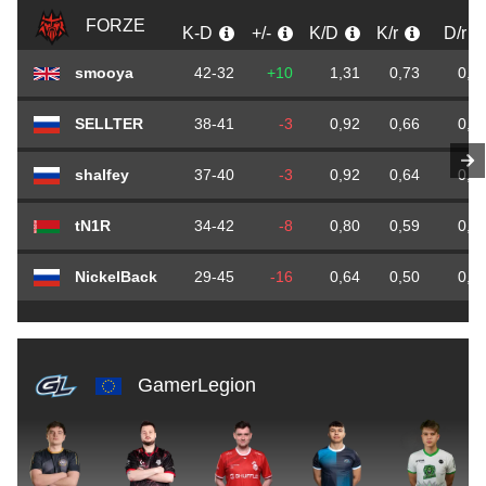
FORZE
K-D
+/-
K/D
K/r
D/r
smooya
42-32
+10
1,31
0,73
0,5
SELLTER
38-41
-3
0,92
0,66
0,7
shalfey
37-40
-3
0,92
0,64
0,7
tN1R
34-42
-8
0,80
0,59
0,7
NickelBack
29-45
-16
0,64
0,50
0,7
GamerLegion