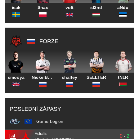
isak
Snax
volt
sl3nd
aNdu
FORZE
smooya
NickelBack
shalfey
SELLTER
tN1R
POSLEDNÍ ZÁPASY
GamerLegion
Astralis
0
-
2