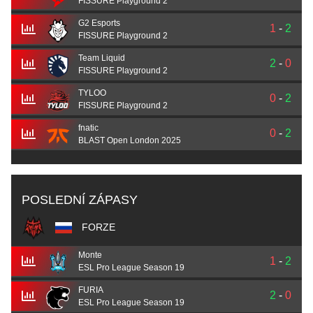
FISSURE Playground 2
G2 Esports
1
-
2
FISSURE Playground 2
Team Liquid
2
-
0
FISSURE Playground 2
TYLOO
0
-
2
FISSURE Playground 2
fnatic
0
-
2
BLAST Open London 2025
POSLEDNÍ ZÁPASY
FORZE
Monte
1
-
2
ESL Pro League Season 19
FURIA
2
-
0
ESL Pro League Season 19