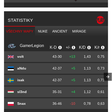
STATISTIKY
VŠECHNY MAPY
NUKE
ANCIENT
MIRAGE
GamerLegion
K-D
+/-
K/D
K/r
volt
43-30
+13
1,43
0,75
aNdu
42-37
+5
1,13
0,73
isak
42-37
+5
1,13
0,73
sl3nd
35-31
+4
1,12
0,61
Snax
36-46
-10
0,78
0,63