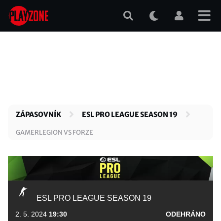
Přejít
k
hlavnímu
obsahu
ZÁPASOVNÍK
ESL PRO LEAGUE SEASON 19
GAMERLEGION VS FORZE
ESL PRO LEAGUE SEASON 19
2. 5. 2024
19:30
ODEHRÁNO