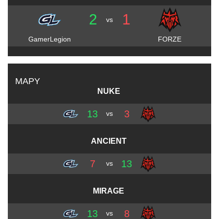
2
1
vs
GamerLegion
FORZE
MAPY
NUKE
13
3
vs
ANCIENT
7
13
vs
MIRAGE
13
8
vs