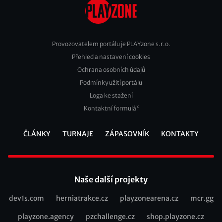
Provozovatelem portálu je PLAYzone s.r.o.
Přehled a nastavení cookies
Footer
Ochrana osobních údajů
2
Podmínky užití portálu
Loga ke stažení
Kontaktní formulář
ČLÁNKY
TURNAJE
ZÁPASOVNÍK
KONTAKTY
Footer
Naše další projekty
dev1s.com
herniatrakce.cz
playzonearena.cz
mcr.gg
Recommended
playzone.agency
pzchallenge.cz
shop.playzone.cz