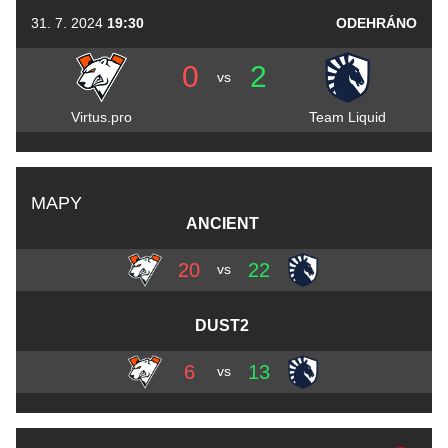
31. 7. 2024
19:30
ODEHRÁNO
0
2
vs
Virtus.pro
Team Liquid
MAPY
ANCIENT
20
22
vs
DUST2
6
13
vs