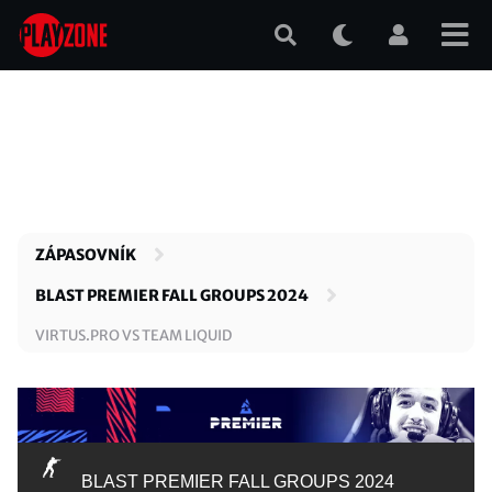
Přejít
k
hlavnímu
obsahu
ZÁPASOVNÍK
BLAST PREMIER FALL GROUPS 2024
VIRTUS.PRO VS TEAM LIQUID
BLAST PREMIER FALL GROUPS 2024