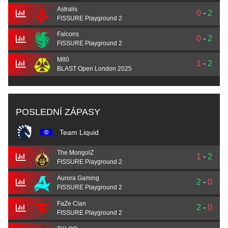
Astralis
0
-
2
FISSURE Playground 2
Falcons
0
-
2
FISSURE Playground 2
M80
1
-
2
BLAST Open London 2025
POSLEDNÍ ZÁPASY
Team Liquid
The MongolZ
1
-
2
FISSURE Playground 2
Aurora Gaming
2
-
0
FISSURE Playground 2
FaZe Clan
2
-
0
FISSURE Playground 2