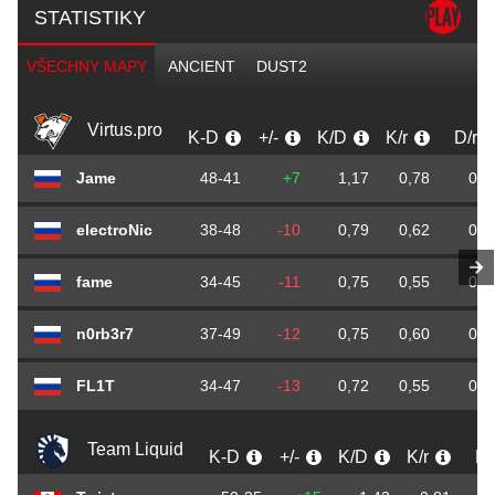
STATISTIKY
VŠECHNY MAPY
ANCIENT
DUST2
Virtus.pro
K-D
+/-
K/D
K/r
D/r
Jame
48-41
+7
1,17
0,78
0,6
electroNic
38-48
-10
0,79
0,62
0,7
fame
34-45
-11
0,75
0,55
0,7
n0rb3r7
37-49
-12
0,75
0,60
0,8
FL1T
34-47
-13
0,72
0,55
0,7
Team Liquid
K-D
+/-
K/D
K/r
D/