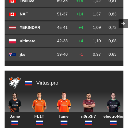
Twistzz
50-35
+15
1,42
0,81
NAF
51-37
+14
1,37
0,83
YEKINDAR
45-41
+4
1,09
0,73
ultimate
42-38
+4
1,10
0,68
jks
39-40
-1
0,97
0,63
Virtus.pro
Jame
FL1T
fame
n0rb3r7
electroNic