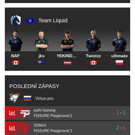
Team Liquid
NAF
jks
YEKINDAR
Twistzz
ultimate
POSLEDNÍ ZÁPASY
Virtus.pro
paiN Gaming
1
-
2
FISSURE Playground 2
3DMAX
2
-
1
FISSURE Playground 2