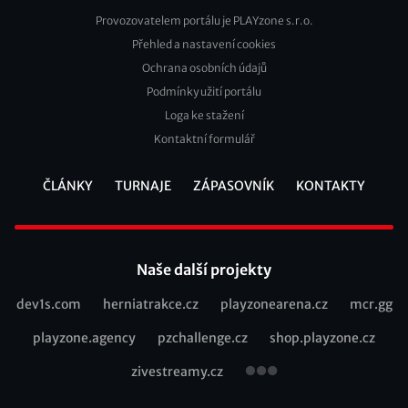
Provozovatelem portálu je PLAYzone s.r.o.
Přehled a nastavení cookies
Footer
Ochrana osobních údajů
2
Podmínky užití portálu
Loga ke stažení
Kontaktní formulář
ČLÁNKY
TURNAJE
ZÁPASOVNÍK
KONTAKTY
Footer
Naše další projekty
dev1s.com
herniatrakce.cz
playzonearena.cz
mcr.gg
Recommended
playzone.agency
pzchallenge.cz
shop.playzone.cz
links
zivestreamy.cz