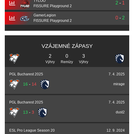
TYLOO
2
-
1
FISSURE Playground 2
GamerLegion
0
-
2
FISSURE Playground 2
VZÁJEMNÉ ZÁPASY
2
0
3
Výhry
Remízy
Výhry
PGL Bucharest 2025
7. 4. 2025
16
-
14
mirage
PGL Bucharest 2025
7. 4. 2025
13
-
3
dust2
ESL Pro League Season 20
12. 9. 2024