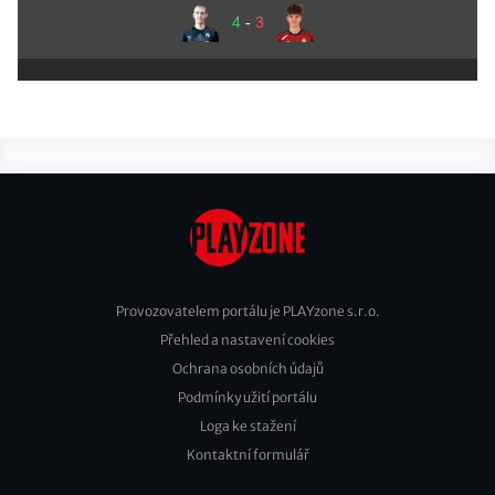
4
-
3
Provozovatelem portálu je PLAYzone s.r.o.
Přehled a nastavení cookies
Footer
Ochrana osobních údajů
2
Podmínky užití portálu
Loga ke stažení
Kontaktní formulář