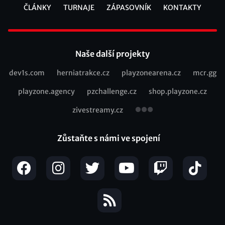
ČLÁNKY
TURNAJE
ZÁPASOVNÍK
KONTAKTY
Footer
Naše další projekty
dev1s.com
herniatrakce.cz
playzonearena.cz
mcr.gg
Recommended
playzone.agency
pzchallenge.cz
shop.playzone.cz
links
zivestreamy.cz
Zůstaňte s námi ve spojení