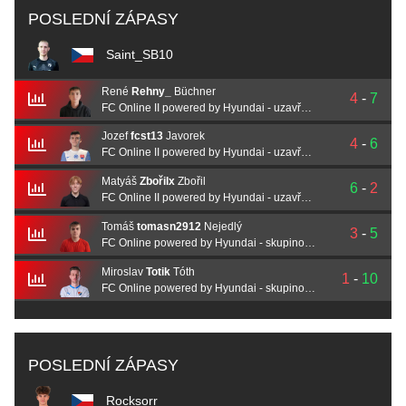
POSLEDNÍ ZÁPASY
Saint_SB10
René
Rehny_
Büchner
4
-
7
FC Online II powered by Hyundai - uzavřená kvalifikace
Jozef
fcst13
Javorek
4
-
6
FC Online II powered by Hyundai - uzavřená kvalifikace
Matyáš
Zbořilx
Zbořil
6
-
2
FC Online II powered by Hyundai - uzavřená kvalifikace
Tomáš
tomasn2912
Nejedlý
3
-
5
FC Online powered by Hyundai - skupinová fáze
Miroslav
Totik
Tóth
1
-
10
FC Online powered by Hyundai - skupinová fáze
POSLEDNÍ ZÁPASY
Rocksorr