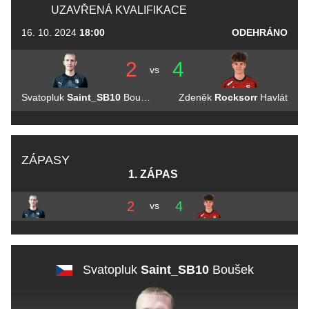
UZAVŘENÁ KVALIFIKACE
16. 10. 2024
18:00
ODEHRÁNO
2
4
vs
Svatopluk
Saint_SB10
Boušek
Zdeněk
Rocksorr
Havlát
ZÁPASY
1. ZÁPAS
2
4
vs
Svatopluk
Saint_SB10
Boušek