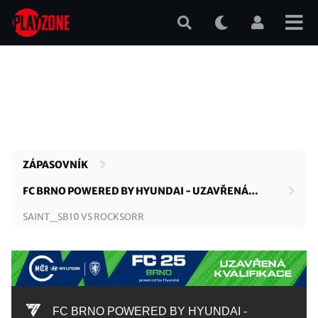
Přejít
k
hlavnímu
obsahu
ZÁPASOVNÍK
FC BRNO POWERED BY HYUNDAI - UZAVŘENÁ
KVALIFIKACE
SAINT_SB10 VS ROCKSORR
FC BRNO POWERED BY HYUNDAI -