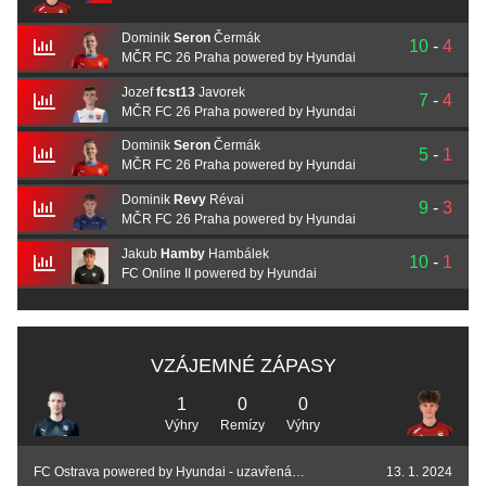
Dominik
Seron
Čermák
10
-
4
MČR FC 26 Praha powered by Hyundai
Jozef
fcst13
Javorek
7
-
4
MČR FC 26 Praha powered by Hyundai
Dominik
Seron
Čermák
5
-
1
MČR FC 26 Praha powered by Hyundai
Dominik
Revy
Révai
9
-
3
MČR FC 26 Praha powered by Hyundai
Jakub
Hamby
Hambálek
10
-
1
FC Online II powered by Hyundai
VZÁJEMNÉ ZÁPASY
1
0
0
Výhry
Remízy
Výhry
FC Ostrava powered by Hyundai - uzavřená kvalifikace
13. 1. 2024