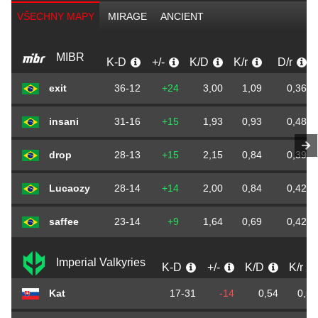
VŠECHNY MAPY
MIRAGE
ANCIENT
MIBR
K-D
+/-
K/D
K/r
D/r
exit
36-12
+24
3,00
1,09
0,36
insani
31-16
+15
1,93
0,93
0,48
drop
28-13
+15
2,15
0,84
0,39
Lucaozy
28-14
+14
2,00
0,84
0,42
saffee
23-14
+9
1,64
0,69
0,42
Imperial Valkyries
K-D
+/-
K/D
K/r
Kat
17-31
-14
0,54
0,51