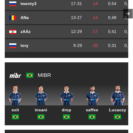
twenty3
17-31
-14
0,54
0,51
ANa
13-27
-14
0,48
0,39
zAAz
12-29
-17
0,41
0,36
tory
9-29
-20
0,31
0,27
MIBR
exit
insani
drop
saffee
Lucaozy