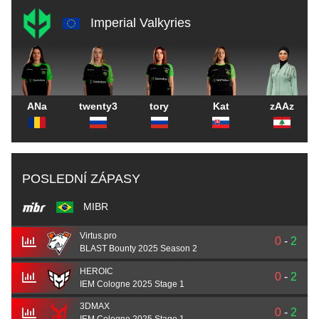
Imperial Valkyries
ANa
twenty3
tory
Kat
zAAz
POSLEDNÍ ZÁPASY
MIBR
Virtus.pro
0
-
2
BLAST Bounty 2025 Season 2
HEROIC
0
-
2
IEM Cologne 2025 Stage 1
3DMAX
0
-
2