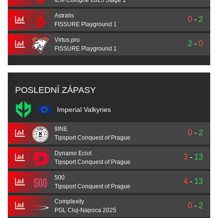
IEM Cologne 2025 Stage 1
Astralis
0
-
2
FISSURE Playground 1
Virtus.pro
2
-
0
FISSURE Playground 1
POSLEDNÍ ZÁPASY
Imperial Valkyries
9INE
0
-
2
Tipsport Conquest of Prague
Dynamo Eclot
3
-
13
Tipsport Conquest of Prague
500
4
-
13
Tipsport Conquest of Prague
Complexity
0
-
2
PGL Cluj-Napoca 2025