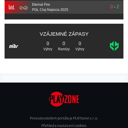
Eternal Fire
0
-
2
PGL Cluj-Napoca 2025
VZÁJEMNÉ ZÁPASY
0
0
0
Výhry
Remízy
Výhry
Provozovatelem portálu je PLAYzone s.r.o.
Přehled a nastavení cookies