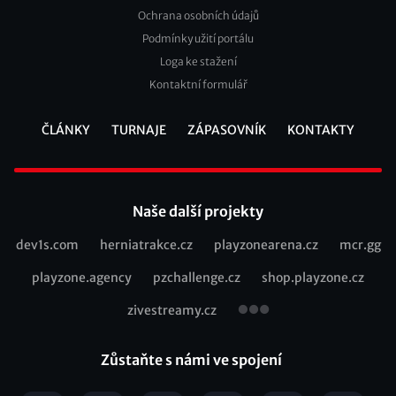
Footer
Ochrana osobních údajů
2
Podmínky užití portálu
Loga ke stažení
Kontaktní formulář
ČLÁNKY
TURNAJE
ZÁPASOVNÍK
KONTAKTY
Footer
Naše další projekty
dev1s.com
herniatrakce.cz
playzonearena.cz
mcr.gg
Recommended
playzone.agency
pzchallenge.cz
shop.playzone.cz
links
zivestreamy.cz
Zůstaňte s námi ve spojení