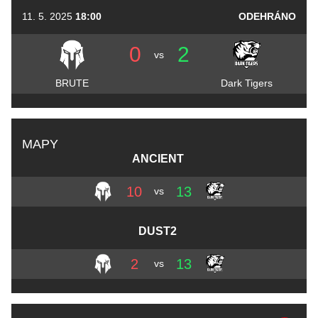
11. 5. 2025
18:00
ODEHRÁNO
0
2
vs
BRUTE
Dark Tigers
MAPY
ANCIENT
10
13
vs
DUST2
2
13
vs