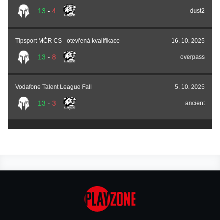
13
-
4
dust2
Tipsport MČR CS - otevřená kvalifikace
16. 10. 2025
13
-
8
overpass
Vodafone Talent League Fall
5. 10. 2025
13
-
3
ancient