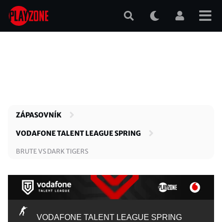
Přejít
k
hlavnímu
obsahu
ZÁPASOVNÍK
VODAFONE TALENT LEAGUE SPRING
BRUTE VS DARK TIGERS
VODAFONE TALENT LEAGUE SPRING