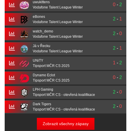
uwukittens
0
-
2
Vodafone Talent League Winter
eBones
2
-
1
Vodafone Talent League Winter
watch_demo
2
-
0
Vodafone Talent League Winter
Já v Řecku
2
-
1
Vodafone Talent League Winter
UNiTY
1
-
2
Tipsport MČR CS 2025
Dynamo Eclot
0
-
2
Tipsport MČR CS 2025
LPH Gaming
2
-
0
Tipsport MČR CS - otevřená kvalifikace
Dark Tigers
2
-
0
Tipsport MČR CS - otevřená kvalifikace
Zobrazit všechny zápasy