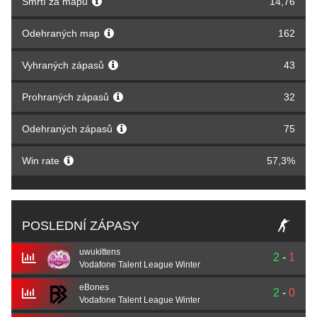
Smrtí za mapu
14,76
Odehraných map
162
Vyhraných zápasů
43
Prohraných zápasů
32
Odehraných zápasů
75
Win rate
57,3%
POSLEDNÍ ZÁPASY
uwukittens
2
-
1
Vodafone Talent League Winter
eBones
2
-
0
Vodafone Talent League Winter