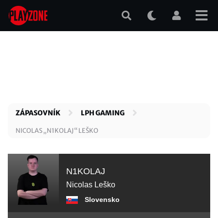
Přejít
k
hlavnímu
obsahu
ZÁPASOVNÍK
LPH GAMING
NICOLAS „N1KOLAJ“ LEŠKO
N1KOLAJ
Nicolas Leško
Slovensko