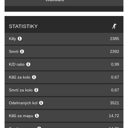
STATISTIKY
Killy
2385
Smrti
2392
K/D ratio
0,99
Killů za kolo
0,67
Smrtí za kolo
0,67
Odehraných kol
3521
Killů za mapu
14,72