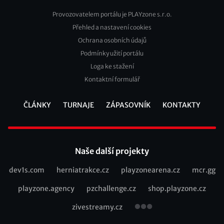
Provozovatelem portálu je PLAYzone s.r.o.
Přehled a nastavení cookies
Footer
Ochrana osobních údajů
2
Podmínky užití portálu
Loga ke stažení
Kontaktní formulář
ČLÁNKY
TURNAJE
ZÁPASOVNÍK
KONTAKTY
Footer
Naše další projekty
dev1s.com
herniatrakce.cz
playzonearena.cz
mcr.gg
Recommended
playzone.agency
pzchallenge.cz
shop.playzone.cz
links
zivestreamy.cz