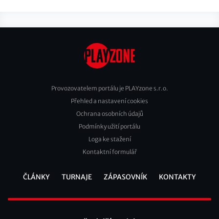
Provozovatelem portálu je PLAYzone s.r.o.
Přehled a nastavení cookies
Footer
Ochrana osobních údajů
2
Podmínky užití portálu
Loga ke stažení
Kontaktní formulář
ČLÁNKY
TURNAJE
ZÁPASOVNÍK
KONTAKTY
Footer