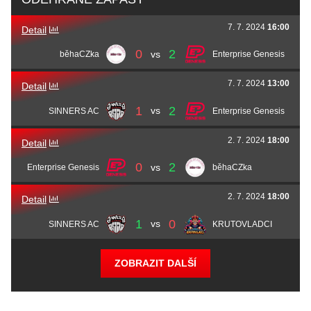
Michal
shady
Tóth
Vojtěch
Verttzzz
Onderka
Samuel
erix0
Peškovič
Rudolf
Rutk0
Kovalčik
7. 7. 2024
16:00
Detail
Jakub
Rainy
Gese
Jiří Jaroslav
Jimmbo
Kamenický
Šimon
bunnyy
Barinka
0
2
vs
běhaCZka
Enterprise Genesis
Richard
log1ks
Bohunský
Ondřej
crazed
Švec
7. 7. 2024
13:00
Detail
Dominik
d0mZ1k
Zikmund
1
2
vs
SINNERS AC
Enterprise Genesis
2. 7. 2024
18:00
Detail
0
2
vs
Enterprise Genesis
běhaCZka
2. 7. 2024
18:00
Detail
1
0
vs
SINNERS AC
KRUTOVLADCI
ZOBRAZIT DALŠÍ