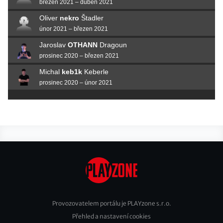
březen 2021 – duben 2021
Oliver
nekro
Štadler
únor 2021 – březen 2021
Jaroslav
OTHANN
Dragoun
prosinec 2020 – březen 2021
Michal
keb1k
Keberle
prosinec 2020 – únor 2021
Provozovatelem portálu je PLAYzone s.r.o.
Přehled a nastavení cookies
Footer