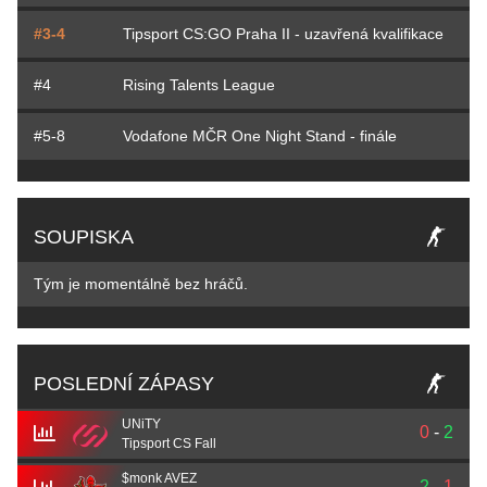
#3-4
Tipsport CS:GO Praha II - uzavřená kvalifikace
#4
Rising Talents League
#5-8
Vodafone MČR One Night Stand - finále
SOUPISKA
Tým je momentálně bez hráčů.
POSLEDNÍ ZÁPASY
UNiTY
0
-
2
Tipsport CS Fall
$monk AVEZ
2
-
1