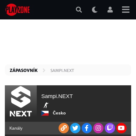
Přejít
k
hlavnímu
obsahu
ZÁPASOVNÍK
SAMPI.NEXT
Sampi.NEXT
Česko
Kanály