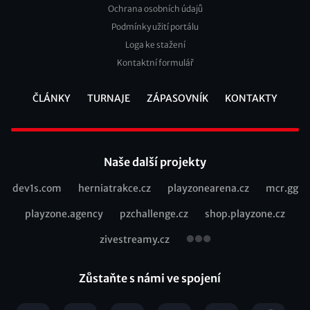
Ochrana osobních údajů
2
Podmínky užití portálu
Loga ke stažení
Kontaktní formulář
ČLÁNKY
TURNAJE
ZÁPASOVNÍK
KONTAKTY
Footer
Naše další projekty
dev1s.com
herniatrakce.cz
playzonearena.cz
mcr.gg
Recommended
playzone.agency
pzchallenge.cz
shop.playzone.cz
links
zivestreamy.cz
Zůstaňte s námi ve spojení