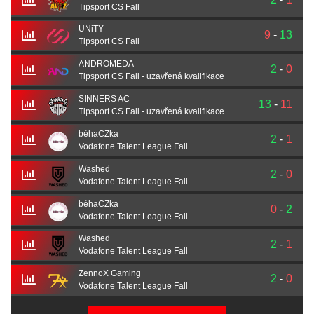
Tipsport CS Fall
UNiTY
9
-
13
Tipsport CS Fall
ANDROMEDA
2
-
0
Tipsport CS Fall - uzavřená kvalifikace
SINNERS AC
13
-
11
Tipsport CS Fall - uzavřená kvalifikace
běhaCZka
2
-
1
Vodafone Talent League Fall
Washed
2
-
0
Vodafone Talent League Fall
běhaCZka
0
-
2
Vodafone Talent League Fall
Washed
2
-
1
Vodafone Talent League Fall
ZennoX Gaming
2
-
0
Vodafone Talent League Fall