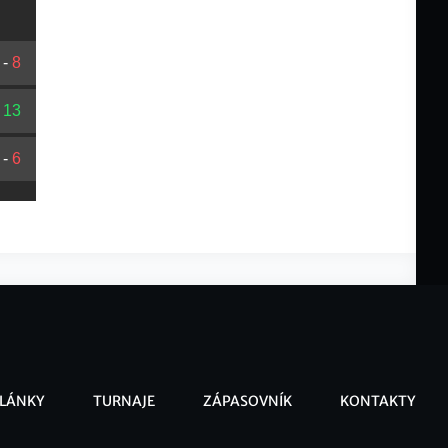
-
8
-
13
-
6
LÁNKY
TURNAJE
ZÁPASOVNÍK
KONTAKTY
ooter