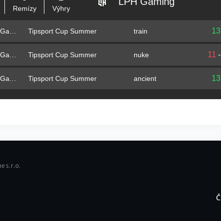
LPH Gaming
Remízy
Výhry
13
Tipsport Cup Summer
train
LPH Gaming
11
Tipsport Cup Summer
nuke
LPH Gaming
13
Tipsport Cup Summer
ancient
LPH Gaming
e s.r.o.
Č
F