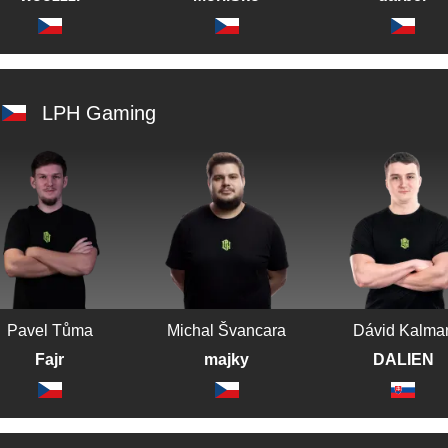
LPH Gaming
Pavel Tůma
Michal Švancara
Dávid Kalma
Fajr
majky
DALIEN