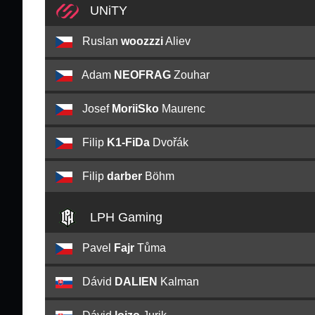
UNiTY
Ruslan
woozzzi
Aliev
Adam
NEOFRAG
Zouhar
Josef
MoriiSko
Maurenc
Filip
K1-FiDa
Dvořák
Filip
darber
Böhm
LPH Gaming
Pavel
Fajr
Tůma
Dávid
DALIEN
Kalman