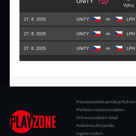
UNiTY
Výhry
vs
27. 8. 2025
UNiTY
vs
27. 8. 2025
UNiTY
vs
27. 8. 2025
UNiTY
Provozovatelem portálu je PLAYzon
Přehled a nastavení cookies
Footer
Ochrana osobních údajů
2
Podmínky užití portálu
Loga ke stažení