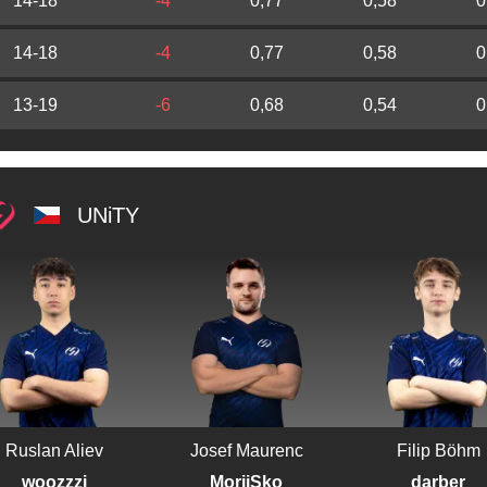
14-18
-4
0,77
0,58
0
14-18
-4
0,77
0,58
0
13-19
-6
0,68
0,54
0
UNiTY
Ruslan Aliev
Josef Maurenc
Filip Böhm
woozzzi
MoriiSko
darber