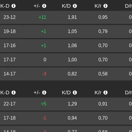
K-D
+/-
K/D
K/r
D/
23-12
+11
1,91
0,95
0
19-18
+1
1,05
0,79
0
17-16
+1
1,06
0,70
0
17-17
0
1,00
0,70
0
14-17
-3
0,82
0,58
0
K-D
+/-
K/D
K/r
D/
22-17
+5
1,29
0,91
0
17-18
-1
0,94
0,70
0