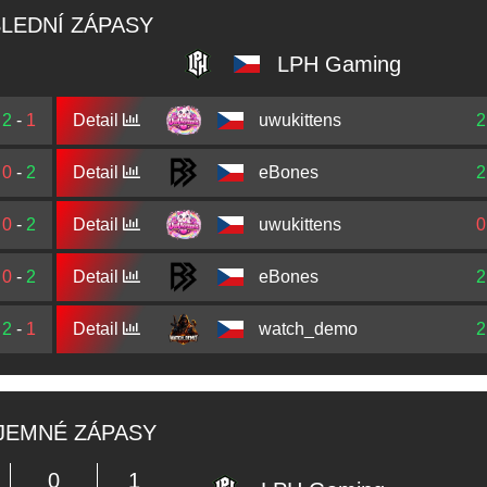
LEDNÍ ZÁPASY
LPH Gaming
2
-
1
Detail
uwukittens
2
0
-
2
Detail
eBones
2
0
-
2
Detail
uwukittens
0
0
-
2
Detail
eBones
2
2
-
1
Detail
watch_demo
2
JEMNÉ ZÁPASY
0
1