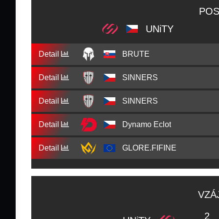
POS
UNiTY
Detail
BRUTE
Detail
SINNERS
Detail
SINNERS
Detail
Dynamo Eclot
Detail
GLORE.FIFINE
VZÁ
2