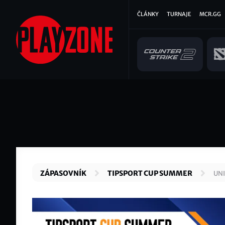
Přejít
Hlavní
ČLÁNKY
TURNAJE
MCR.GG
k
hlavnímu
navigace
obsahu
ZÁPASOVNÍK
TIPSPORT CUP SUMMER
UNI