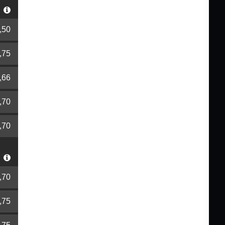
r
,50
,75
,66
,70
,70
r
,70
,75