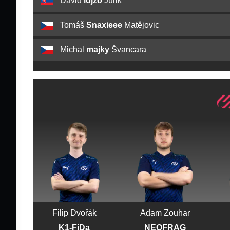
Dávid
lojzo
Jurik
Tomáš
Snaxieee
Matějovic
Michal
majky
Švancara
Filip Dvořák
Adam Zouhar
K1-FiDa
NEOFRAG