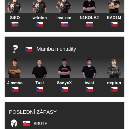
SiKO
w4rden
realzen
N1KOLAJ
KAD1M
Mamba mentality
Jimmbo
Tusi
SanyxX
twist
neptun
POSLEDNÍ ZÁPASY
BRUTE