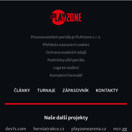
Provozovatelem portálu je PLAYzone s.r.o.
Přehled a nastavení cookies
Footer
Ochrana osobních údajů
2
Podmínky užití portálu
Loga ke stažení
Kontaktní formulář
ČLÁNKY
TURNAJE
ZÁPASOVNÍK
KONTAKTY
Footer
Naše další projekty
dev1s.com
herniatrakce.cz
playzonearena.cz
mcr.gg