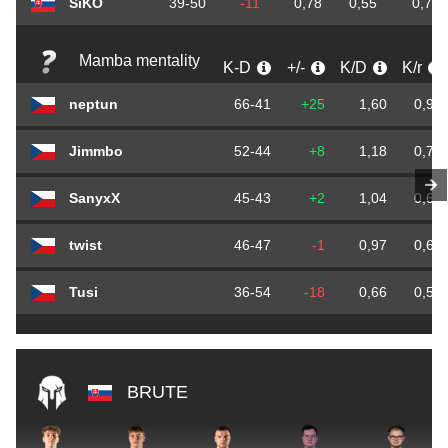
SiKO
39-50
-11
0,78
0,55
0,71
Mamba mentality
K-D
+/-
K/D
K/r
neptun
66-41
+25
1,60
0,94
Jimmbo
52-44
+8
1,18
0,74
SanyxX
45-43
+2
1,04
0,64
twist
46-47
-1
0,97
0,65
Tusi
36-54
-18
0,66
0,51
BRUTE