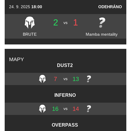
24. 9. 2025
18:00
ODEHRÁNO
2
1
vs
BRUTE
Mamba mentality
MAPY
DUST2
7
13
vs
INFERNO
16
14
vs
OVERPASS