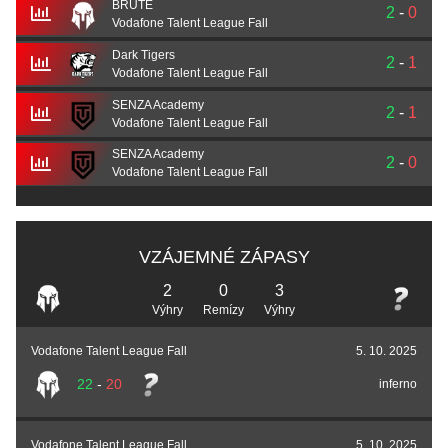
BRUTE
2
-
0
Vodafone Talent League Fall
Dark Tigers
2
-
1
Vodafone Talent League Fall
SENZA Academy
2
-
1
Vodafone Talent League Fall
SENZA Academy
2
-
0
Vodafone Talent League Fall
VZÁJEMNÉ ZÁPASY
2
0
3
Výhry
Remízy
Výhry
Vodafone Talent League Fall
5. 10. 2025
22
-
20
inferno
Vodafone Talent League Fall
5. 10. 2025