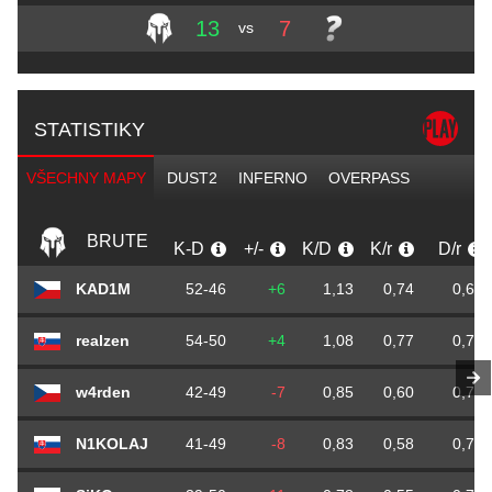
13
7
vs
STATISTIKY
VŠECHNY MAPY
DUST2
INFERNO
OVERPASS
BRUTE
K-D
+/-
K/D
K/r
D/r
KAD1M
52-46
+6
1,13
0,74
0,65
realzen
54-50
+4
1,08
0,77
0,71
w4rden
42-49
-7
0,85
0,60
0,70
N1KOLAJ
41-49
-8
0,83
0,58
0,70