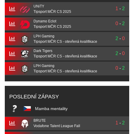
UNiTY
1
-
2
Tipsport MČR CS 2025
Dynamo Eclot
0
-
2
Tipsport MČR CS 2025
LPH Gaming
2
-
0
Tipsport MČR CS - otevřená kvalifikace
Dark Tigers
2
-
0
Tipsport MČR CS - otevřená kvalifikace
LPH Gaming
0
-
2
Tipsport MČR CS - otevřená kvalifikace
POSLEDNÍ ZÁPASY
Mamba mentality
BRUTE
1
-
2
Vodafone Talent League Fall