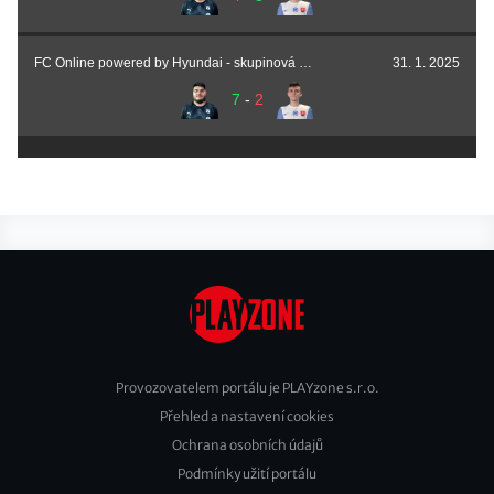
FC Online powered by Hyundai - skupinová fáze
31. 1. 2025
7
-
2
Provozovatelem portálu je PLAYzone s.r.o.
Přehled a nastavení cookies
Footer
Ochrana osobních údajů
2
Podmínky užití portálu