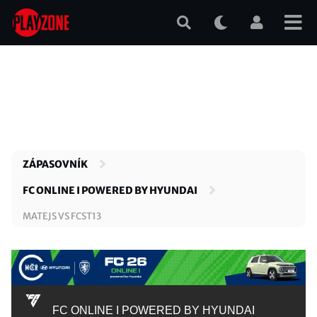
Přejít
k
hlavnímu
obsahu
ZÁPASOVNÍK
FC ONLINE I POWERED BY HYUNDAI
MATEJS VS FCST13
FC ONLINE I POWERED BY HYUNDAI