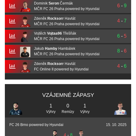
Dominik
Seron
Čermák
6
-
9
MČR FC 26 Praha powered by Hyundai
Zdeněk
Rocksorr
Havlát
4
-
7
MČR FC 26 Praha powered by Hyundai
Vojtěch
Vojtaa96
Třešňák
6
-
5
MČR FC 26 Praha powered by Hyundai
Jakub
Hamby
Hambálek
8
-
6
MČR FC 26 Praha powered by Hyundai
Zdeněk
Rocksorr
Havlát
4
-
6
FC Online II powered by Hyundai
VZÁJEMNÉ ZÁPASY
1
0
1
Výhry
Remízy
Výhry
FC 26 Brno powered by Hyundai
15. 10. 2025
4
-
8