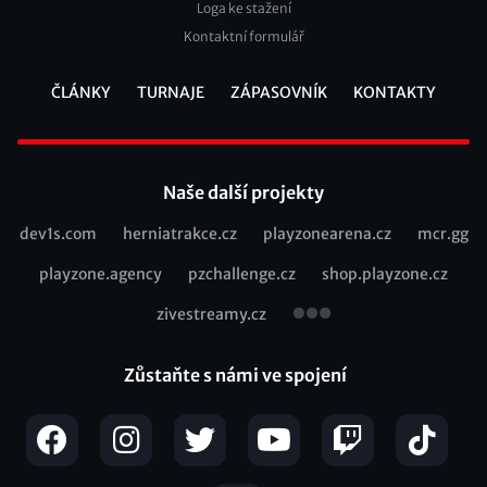
Loga ke stažení
Kontaktní formulář
ČLÁNKY
TURNAJE
ZÁPASOVNÍK
KONTAKTY
Footer
Naše další projekty
dev1s.com
herniatrakce.cz
playzonearena.cz
mcr.gg
Recommended
playzone.agency
pzchallenge.cz
shop.playzone.cz
links
zivestreamy.cz
Zůstaňte s námi ve spojení