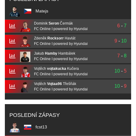
Matejs
Dominik
Seron
Čermák
6
-
7
FC Online I powered by Hyundai
Zdeněk
Rocksorr
Havlát
9
-
10
FC Online I powered by Hyundai
Jakub
Hamby
Hambálek
7
-
8
FC Online I powered by Hyundai
Vojtěch
vojtakucka
Kučera
10
-
5
FC Online I powered by Hyundai
Vojtěch
Vojtaa96
Třešňák
10
-
9
FC Online I powered by Hyundai
POSLEDNÍ ZÁPASY
fcst13