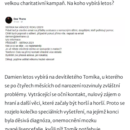
velkou charitativní kampaň. Na koho vybírá letos?
Damien letos vybírá na devítiletého Tomíka, u kterého
se po čtyřech měsících od narození rozvinuly zvláštní
problémy. Vytrácející se oční kontakt, nulový zájem o
hraní a další věci, které začaly být horší a horší. Proto se
rozjelo kolečko speciálních vyšetření, na jejímž konci
byla děsivá diagnóza, onemocnění mozku
zvané lisencefalie, kvůli níž Tomík potřebuje