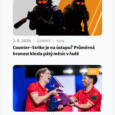
|
|
2. 8. 2026
GAMING
huhy
Counter-Strike je na ústupu? Průměrná
hranost klesla pátý měsíc v řadě
CS2