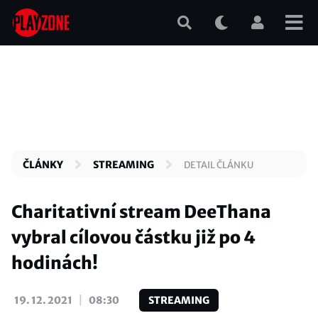
Přejít
k
hlavnímu
obsahu
ČLÁNKY
STREAMING
DETAIL ČLÁNKU
Charitativní stream DeeThana
vybral cílovou částku již po 4
hodinách!
|
19. 12. 2021
08:30
STREAMING