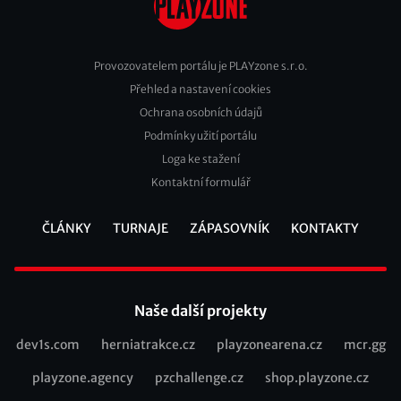
Provozovatelem portálu je PLAYzone s.r.o.
Přehled a nastavení cookies
Footer
Ochrana osobních údajů
2
Podmínky užití portálu
Loga ke stažení
Kontaktní formulář
ČLÁNKY
TURNAJE
ZÁPASOVNÍK
KONTAKTY
Footer
Naše další projekty
dev1s.com
herniatrakce.cz
playzonearena.cz
mcr.gg
Recommended
playzone.agency
pzchallenge.cz
shop.playzone.cz
links