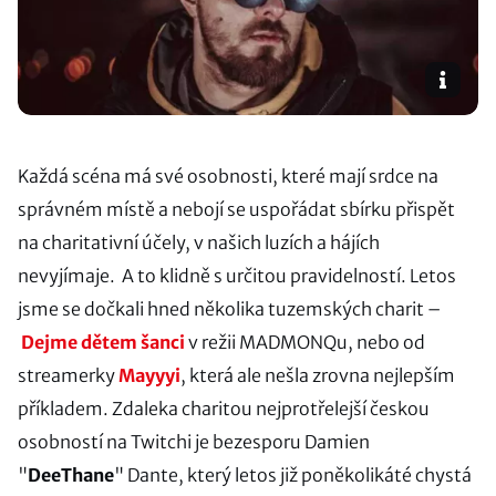
Každá scéna má své osobnosti, které mají srdce na
správném místě a nebojí se uspořádat sbírku přispět
na charitativní účely, v našich luzích a hájích
nevyjímaje. A to klidně s určitou pravidelností. Letos
jsme se dočkali hned několika tuzemských charit –
Dejme dětem šanci
v režii MADMONQu, nebo od
streamerky
Mayyyi
, která ale nešla zrovna nejlepším
příkladem. Zdaleka charitou nejprotřelejší českou
osobností na Twitchi je bezesporu Damien
"
DeeThane
" Dante, který letos již poněkolikáté chystá