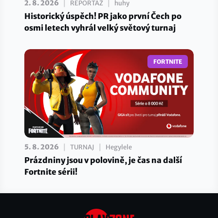
|
|
2. 8. 2026
REPORTÁŽ
huhy
Historický úspěch! PR jako první Čech po
osmi letech vyhrál velký světový turnaj
FORTNITE
|
|
5. 8. 2026
TURNAJ
Hegylele
Prázdniny jsou v polovině, je čas na další
Fortnite sérii!