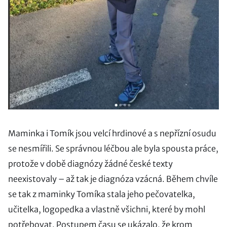
Maminka i Tomík jsou velcí hrdinové a s nepřízní osudu
se nesmířili. Se správnou léčbou ale byla spousta práce,
protože v době diagnózy žádné české texty
neexistovaly – až tak je diagnóza vzácná. Během chvíle
se tak z maminky Tomíka stala jeho pečovatelka,
učitelka, logopedka a vlastně všichni, které by mohl
potřebovat. Postupem času se ukázalo, že krom