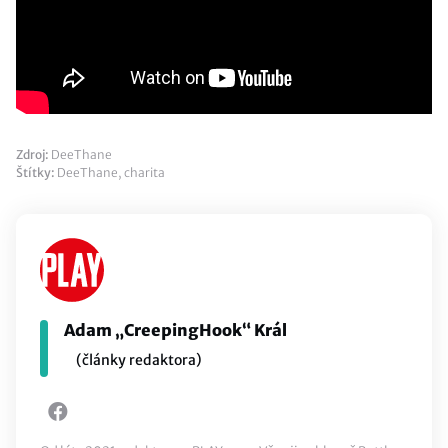
Zdroj:
DeeThane
Štítky:
DeeThane
,
charita
Adam „CreepingHook“ Král
(články redaktora)