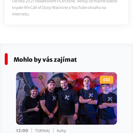
Od léta 2021 redaktorem PLAYzone. Věnuji se hlavně Battle
royale hře Call of Duty:Warzone a YouTube obsahu na
internetu.
Mohlo by vás zajímat
CS2
|
|
12:00
TURNAJ
huhy