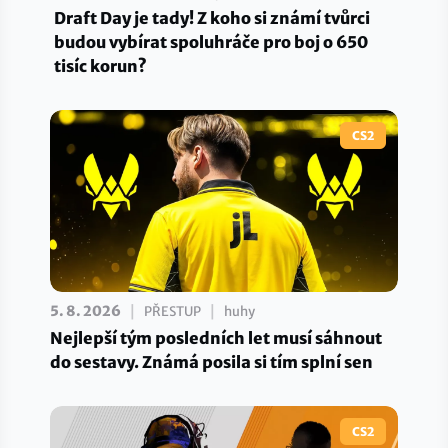
Draft Day je tady! Z koho si známí tvůrci
budou vybírat spoluhráče pro boj o 650
tisíc korun?
CS2
|
|
5. 8. 2026
PŘESTUP
huhy
Nejlepší tým posledních let musí sáhnout
do sestavy. Známá posila si tím splní sen
CS2