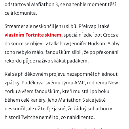
odstartoval Mafiathon 3, se na tenhle moment těší
celá komunita.
Streamer ale neskončil jen u slibů. Překvapil také
vlastním Fortnite skinem
, speciální edicí bot Crocs a
dokonce se objevil v talkshow Jennifer Hudson. A aby
toho nebylo málo, fanouškům slíbil, že po překonání
rekordu půjde naživo skákat padákem.
Kai se při děkovném projevu nezapomněl ohlédnout
zpátky. Poděkoval svému týmu AMP, rodnému New
Yorku a všem fanouškům, kteří mu stáli po boku
během celé kariéry. Jeho Mafiathon 3 sice ještě
neskončil, ale už teď je jasné, že žádný subathon v
historii Twitche neměl to, co nabídl tento.