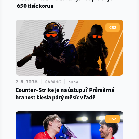
650 tisíc korun
CS2
|
|
2. 8. 2026
GAMING
huhy
Counter-Strike je na ústupu? Průměrná
hranost klesla pátý měsíc v řadě
CS2