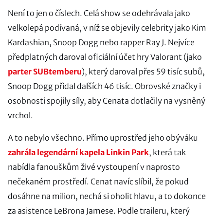
Není to jen o číslech. Celá show se odehrávala jako
velkolepá podívaná, v níž se objevily celebrity jako Kim
Kardashian, Snoop Dogg nebo rapper Ray J. Nejvíce
předplatných daroval oficiální účet hry Valorant (jako
parter SUBtemberu
), který daroval přes 59 tisíc subů,
Snoop Dogg přidal dalších 46 tisíc. Obrovské značky i
osobnosti spojily síly, aby Cenata dotlačily na vysněný
vrchol.
A to nebylo všechno. Přímo uprostřed jeho obýváku
zahrála legendární kapela Linkin Park
, která tak
nabídla fanouškům živé vystoupení v naprosto
nečekaném prostředí. Cenat navíc slíbil, že pokud
dosáhne na milion, nechá si oholit hlavu, a to dokonce
za asistence LeBrona Jamese. Podle traileru, který