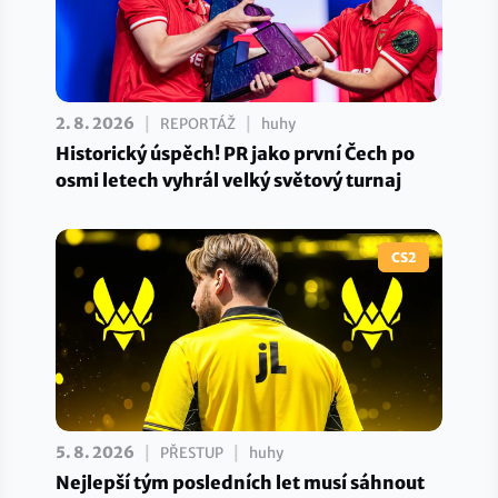
|
|
2. 8. 2026
REPORTÁŽ
huhy
Historický úspěch! PR jako první Čech po
osmi letech vyhrál velký světový turnaj
CS2
|
|
5. 8. 2026
PŘESTUP
huhy
Nejlepší tým posledních let musí sáhnout