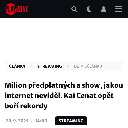
Přejít
k
hlavnímu
obsahu
ČLÁNKY
STREAMING
DETAIL ČLÁNKU
Milion předplatných a show, jakou
internet neviděl. Kai Cenat opět
boří rekordy
|
28. 9. 2025
14:00
STREAMING