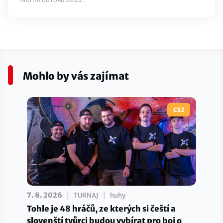
Mohlo by vás zajímat
CS2
|
|
7. 8. 2026
TURNAJ
huhy
Tohle je 48 hráčů, ze kterých si čeští a
slovenští tvůrci budou vybírat pro boj o