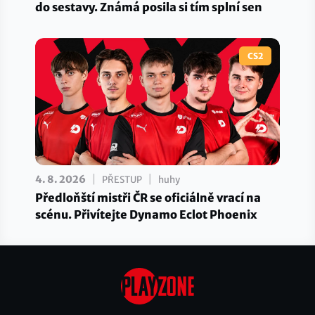
do sestavy. Známá posila si tím splní sen
CS2
|
|
4. 8. 2026
PŘESTUP
huhy
Předloňští mistři ČR se oficiálně vrací na
scénu. Přivítejte Dynamo Eclot Phoenix