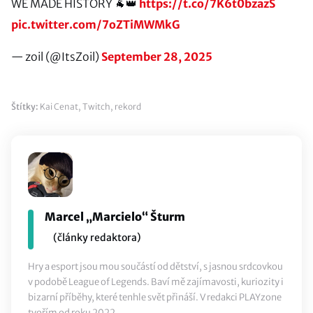
WE MADE HISTORY 🐐👑
https://t.co/7K6t0bzazS
pic.twitter.com/7oZTiMWMkG
— zoil (@ItsZoil)
September 28, 2025
Štítky:
Kai Cenat
,
Twitch
,
rekord
Marcel „Marcielo“ Šturm
(články redaktora)
Hry a esport jsou mou součástí od dětství, s jasnou srdcovkou
v podobě League of Legends. Baví mě zajímavosti, kuriozity i
bizarní příběhy, které tenhle svět přináší. V redakci PLAYzone
tvořím od roku 2022.