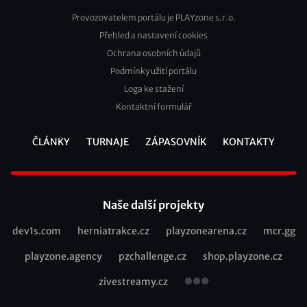
Provozovatelem portálu je PLAYzone s.r.o.
Přehled a nastavení cookies
Footer
Ochrana osobních údajů
2
Podmínky užití portálu
Loga ke stažení
Kontaktní formulář
ČLÁNKY
TURNAJE
ZÁPASOVNÍK
KONTAKTY
Footer
Naše další projekty
dev1s.com
herniatrakce.cz
playzonearena.cz
mcr.gg
Recommended
playzone.agency
pzchallenge.cz
shop.playzone.cz
links
zivestreamy.cz