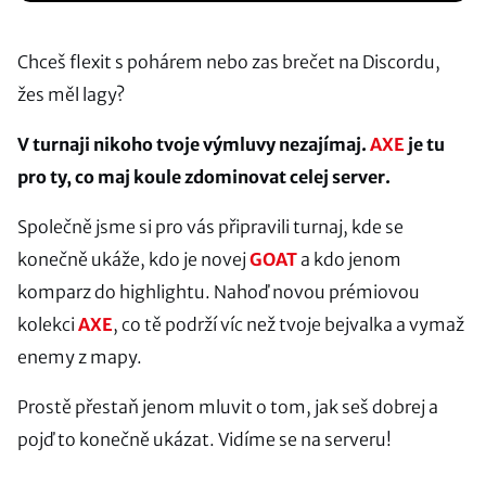
Chceš flexit s pohárem nebo zas brečet na Discordu,
žes měl lagy?
V turnaji nikoho tvoje výmluvy nezajímaj.
AXE
je tu
pro ty, co maj koule zdominovat celej server.
Společně jsme si pro vás připravili turnaj, kde se
konečně ukáže, kdo je novej
GOAT
a kdo jenom
komparz do highlightu. Nahoď novou prémiovou
kolekci
AXE
, co tě podrží víc než tvoje bejvalka a vymaž
enemy z mapy.
Prostě přestaň jenom mluvit o tom, jak seš dobrej a
pojď to konečně ukázat. Vidíme se na serveru!