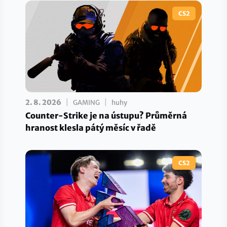
CS2
|
|
2. 8. 2026
GAMING
huhy
Counter-Strike je na ústupu? Průměrná
hranost klesla pátý měsíc v řadě
CS2