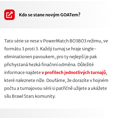
Kdo se stane novým GOATem?
Tato série se nese v PowerMatch BO3BO3 režimu, ve
formátu 3 proti 3. Každý turnaj se hraje single-
eliminationen pavoukem, pro ty nejlepší je pak
přichystaná hezká finačnní odměna. Důležité
informace najdete
v profilech jednotlivých turnajů
,
které naleznete níže. Doufáme, že dorazíte v hojném
počtu a turnajovou sérii si patřičně užijete a ukážete
sílu Brawl Stars komunity.