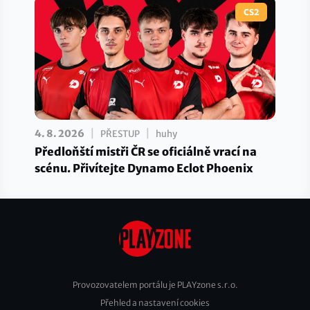
CS2
|
|
4. 8. 2026
PŘESTUP
huhy
Předloňští mistři ČR se oficiálně vrací na
scénu. Přivítejte Dynamo Eclot Phoenix
Provozovatelem portálu je PLAYzone s.r.o.
Přehled a nastavení cookies
Footer