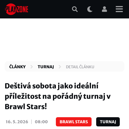
Přejít
k
hlavnímu
obsahu
ČLÁNKY
TURNAJ
DETAIL ČLÁNKU
Deštivá sobota jako ideální
příležitost na pořádný turnaj v
Brawl Stars!
|
16. 5. 2026
08:00
BRAWL STARS
TURNAJ