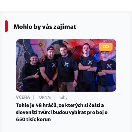
Mohlo by vás zajímat
CS2
|
|
VČERA
TURNAJ
huhy
Tohle je 48 hráčů, ze kterých si čeští a
slovenští tvůrci budou vybírat pro boj o
650 tisíc korun