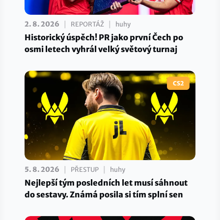
|
|
2. 8. 2026
REPORTÁŽ
huhy
Historický úspěch! PR jako první Čech po
osmi letech vyhrál velký světový turnaj
CS2
|
|
5. 8. 2026
PŘESTUP
huhy
Nejlepší tým posledních let musí sáhnout
do sestavy. Známá posila si tím splní sen