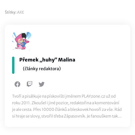
Štítky:
AXE
Přemek „huhy“ Malina
(články redaktora)
Tvoří a pisálkuje na pískovišti jménem PLAYzone.cz už od
roku 2011. Zkoušel i jiné pozice, redaktořina a komentování
je ale cesta. Přes 10000 článků a bleskovek hovoří za vše. Rád
si hraje se slovy, stvořil třeba Zápasovník. Je fanouškem také
klasického sportu, ze všeho nejvíc ale miluje jídlo.