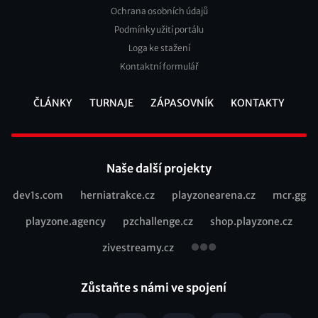
Ochrana osobních údajů
2
Podmínky užití portálu
Loga ke stažení
Kontaktní formulář
ČLÁNKY
TURNAJE
ZÁPASOVNÍK
KONTAKTY
Footer
Naše další projekty
dev1s.com
herniatrakce.cz
playzonearena.cz
mcr.gg
Recommended
playzone.agency
pzchallenge.cz
shop.playzone.cz
links
zivestreamy.cz
Zůstaňte s námi ve spojení