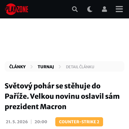
Přejít
k
hlavnímu
obsahu
ČLÁNKY
TURNAJ
DETAIL ČLÁNKU
Světový pohár se stěhuje do
Paříže. Velkou novinu oslavil sám
prezident Macron
|
21. 5. 2026
20:00
COUNTER-STRIKE 2