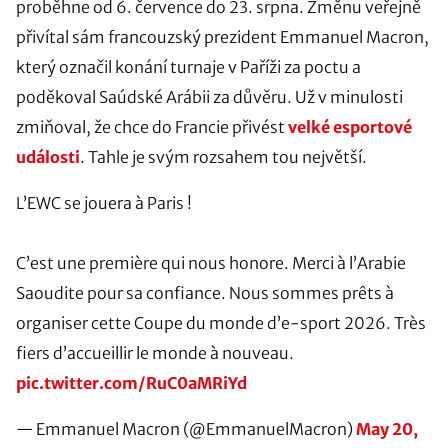
proběhne od 6. července do 23. srpna. Změnu veřejně
přivítal sám francouzský prezident Emmanuel Macron,
který označil konání turnaje v Paříži za poctu a
poděkoval Saúdské Arábii za důvěru. Už v minulosti
zmiňoval, že chce do Francie přivést
velké esportové
události
. Tahle je svým rozsahem tou největší.
L’EWC se jouera à Paris !
C’est une première qui nous honore. Merci à l’Arabie
Saoudite pour sa confiance. Nous sommes prêts à
organiser cette Coupe du monde d’e-sport 2026. Très
fiers d’accueillir le monde à nouveau.
pic.twitter.com/RuC0aMRiYd
— Emmanuel Macron (@EmmanuelMacron)
May 20,