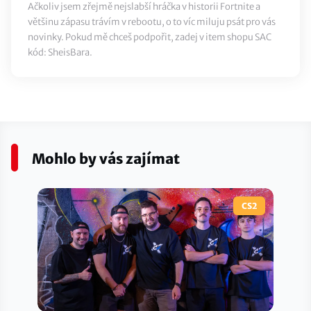
Ačkoliv jsem zřejmě nejslabší hráčka v historii Fortnite a
většinu zápasu trávím v rebootu, o to víc miluju psát pro vás
novinky. Pokud mě chceš podpořit, zadej v item shopu SAC
kód: SheisBara.
Mohlo by vás zajímat
CS2