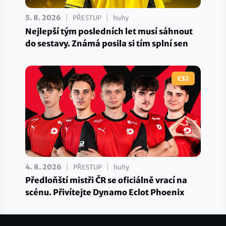
|
|
5. 8. 2026
PŘESTUP
huhy
Nejlepší tým posledních let musí sáhnout
do sestavy. Známá posila si tím splní sen
CS2
|
|
4. 8. 2026
PŘESTUP
huhy
Předloňští mistři ČR se oficiálně vrací na
scénu. Přivítejte Dynamo Eclot Phoenix