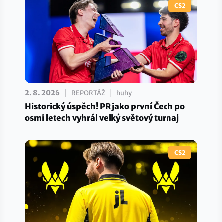
CS2
|
|
2. 8. 2026
REPORTÁŽ
huhy
Historický úspěch! PR jako první Čech po
osmi letech vyhrál velký světový turnaj
CS2