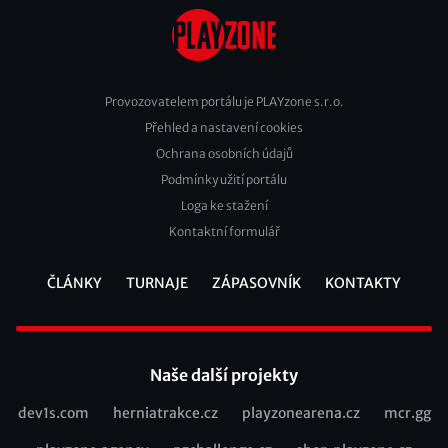
Provozovatelem portálu je PLAYzone s.r.o.
Přehled a nastavení cookies
Footer
Ochrana osobních údajů
2
Podmínky užití portálu
Loga ke stažení
Kontaktní formulář
ČLÁNKY
TURNAJE
ZÁPASOVNÍK
KONTAKTY
Footer
Naše další projekty
dev1s.com
herniatrakce.cz
playzonearena.cz
mcr.gg
Recommended