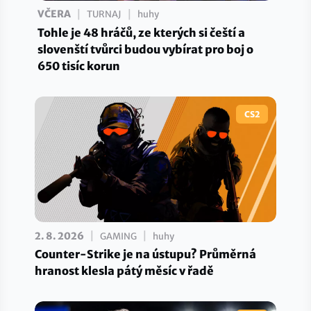
|
|
VČERA
TURNAJ
huhy
Tohle je 48 hráčů, ze kterých si čeští a
slovenští tvůrci budou vybírat pro boj o
650 tisíc korun
CS2
|
|
2. 8. 2026
GAMING
huhy
Counter-Strike je na ústupu? Průměrná
hranost klesla pátý měsíc v řadě