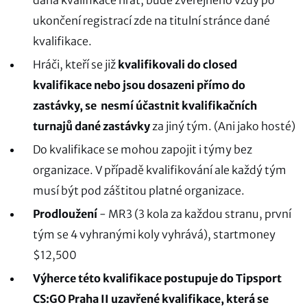
daná kvalifikace hrát, bude zveřejněno vždy po
ukončení registrací zde na titulní stránce dané
kvalifikace.
Hráči, kteří se již
kvalifikovali do closed
kvalifikace nebo jsou dosazeni přímo do
zastávky, se nesmí účastnit kvalifikačních
turnajů dané zastávky
za jiný tým. (Ani jako hosté)
Do kvalifikace se mohou zapojit i týmy bez
organizace. V případě kvalifikování ale každý tým
musí být pod záštitou platné organizace.
Prodloužení
- MR3 (3 kola za každou stranu, první
tým se 4 vyhranými koly vyhrává), startmoney
$12,500
Výherce této kvalifikace postupuje do Tipsport
CS:GO Praha II
uzavřené kvalifikace, která se