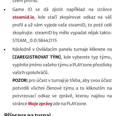
svém profilu.
Game ID se dá zjistit například na stránce
steamid.io
, kde stačí zkopírovat odkaz na váš
profil a už vám vyjede vaše steamID, to poté celé
zkopírujte. steamID by mělo vypadat nějak takto:
STEAM_0:0:58442115
Následně v Ovládacím panelu turnaje kliknete na
[ZAREGISTROVAT TÝM]
, kde vyberete typ týmu,
vyplníte jméno vašeho týmu a PLAYzone přezdívky
vašich spoluhráčů.
POZOR:
pro účast v turnaji je třeba, aby svou účast
potvrdili všichni členové týmu a to kliknutím na
potvrzovací odkaz ve zprávě, kterou najdou na
stránce
Moje zprávy
zde na PLAYzone.
Příprava na turnaj