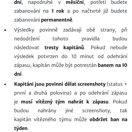
dní
, napodruhé v
měsíční
, potřetí budete
zabanováni na
1 rok
a po načtvrté již budete
zabanováni
permanentně
.
Výsledky povinně zadávají obě strany, při
nedodržení tohoto pravidla budou
následovat
tresty kapitánů
. Pokud nebude
výsledek potvrzen do 10 minut od odehrání
zápasu, kapitán může být potrestán
banem na 10
dní
.
Kapitáni jsou povinni dělat screenshoty
(status +
první a druhá polovina) a po odehrání zápasu
je
musí vítězný tým nahrát k zápasu
. Pokud
budou nahrány jiné screenshoty, tak
kapitán vítězného týmu může
obdržet ban na
týden
.