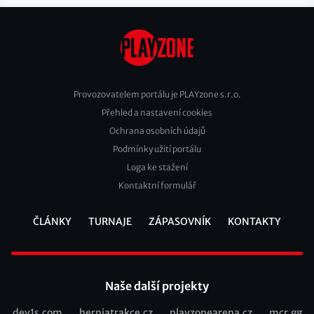
Provozovatelem portálu je PLAYzone s.r.o.
Přehled a nastavení cookies
Footer
Ochrana osobních údajů
2
Podmínky užití portálu
Loga ke stažení
Kontaktní formulář
ČLÁNKY
TURNAJE
ZÁPASOVNÍK
KONTAKTY
Footer
Naše další projekty
dev1s.com
herniatrakce.cz
playzonearena.cz
mcr.gg