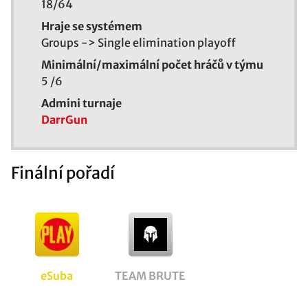
18/
64
Hraje se systémem
Groups -> Single elimination playoff
Minimální/maximální počet hráčů v týmu
5
/
6
Admini turnaje
DarrGun
Finální pořadí
eSuba
TEAM BRUTE