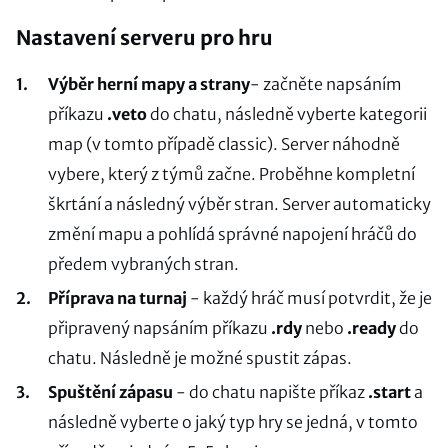
Nastavení serveru pro hru
Výběr herní mapy
a strany
- začněte napsáním
příkazu
.veto
do chatu, následně vyberte kategorii
map (v tomto případě classic). Server náhodně
vybere, který z týmů začne. Proběhne kompletní
škrtání a následný výběr stran. Server automaticky
změní mapu a pohlídá správné napojení hráčů do
předem vybraných stran.
Příprava na turnaj
- každý hráč musí potvrdit, že je
připravený napsáním příkazu
.rdy
nebo
.ready
do
chatu. Následně je možné spustit zápas.
Spuštění zápasu
- do chatu napište příkaz
.start
a
následně vyberte o jaký typ hry se jedná, v tomto