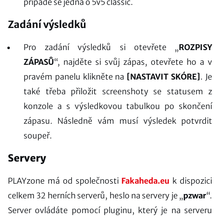
případě se jedná o 5v5 classic.
Zadání výsledků
Pro zadání výsledků si otevřete „
ROZPISY
ZÁPASŮ
“, najděte si svůj zápas, otevřete ho a v
pravém panelu klikněte na
[NASTAVIT SKÓRE]
. Je
také třeba přiložit screenshoty se statusem z
konzole a s výsledkovou tabulkou po skončení
zápasu. Následně vám musí výsledek potvrdit
soupeř.
Servery
PLAYzone má od společnosti
Fakaheda.eu
k dispozici
celkem 32 herních serverů, heslo na servery je „
pzwar
“.
Server ovládáte pomocí pluginu, který je na serveru