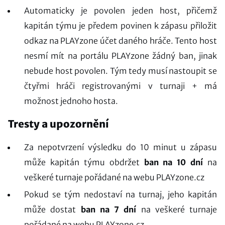
Automaticky je povolen jeden host, přičemž
kapitán týmu je předem povinen k zápasu přiložit
odkaz na PLAYzone účet daného hráče. Tento host
nesmí mít na portálu PLAYzone žádný ban, jinak
nebude host povolen. Tým tedy musí nastoupit se
čtyřmi hráči registrovanými v turnaji + má
možnost jednoho hosta.
Tresty a upozornění
Za nepotvrzení výsledku do 10 minut u zápasu
může kapitán týmu obdržet
ban na 10 dní
na
veškeré turnaje pořádané na webu PLAYzone.cz
Pokud se tým nedostaví na turnaj, jeho kapitán
může dostat
ban na 7 dní
na veškeré turnaje
pořádané na webu PLAYzone.cz