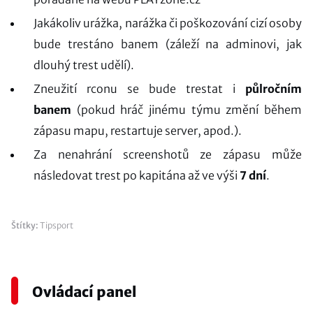
Jakákoliv urážka, narážka či poškozování cizí osoby
bude trestáno banem (záleží na adminovi, jak
dlouhý trest udělí).
Zneužití rconu se bude trestat i
půlročním
banem
(pokud hráč jinému týmu změní během
zápasu mapu, restartuje server, apod.).
Za nenahrání screenshotů ze zápasu může
následovat trest po kapitána až ve výši
7 dní
.
Štítky:
Tipsport
Ovládací panel