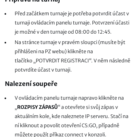
Před začátkem turnaje je potřeba potvrdit účast v
turnaji ovládacím panelu turnaje. Potvrzení účasti
je možné v den turnaje od 08:00 do 12:45.
Na stránce turnaje v pravém sloupci (musíte být
přihlášeni na PZ webu) klikněte na
tlačítko „POTVRDIT REGISTRACI“. V něm následně
potvrdíte účast v turnaji.
Nalezení soupeře
V ovládacím panelu turnaje napravo klikněte na
„
ROZPISY ZÁPASŮ
“ a otevřete si svůj zápas v
aktuálním kole, kde naleznete IP serveru. Stačí na
ní kliknout a povolit otevření CS:GO, případně
můžete použít příkaz connect v konzoli.