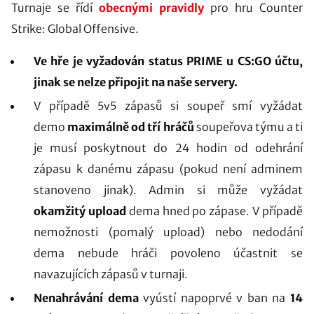
Turnaje se řídí
obecnými pravidly
pro hru Counter
Strike: Global Offensive.
Ve hře je vyžadován status PRIME u CS:GO účtu,
jinak se nelze připojit na naše servery.
V případě 5v5 zápasů si soupeř smí vyžádat
demo
maximálně od tří hráčů
soupeřova týmu a ti
je musí poskytnout do 24 hodin od odehrání
zápasu k danému zápasu (pokud není adminem
stanoveno jinak). Admin si může vyžádat
okamžitý upload
dema hned po zápase. V případě
nemožnosti (pomalý upload) nebo nedodání
dema nebude hráči povoleno účastnit se
navazujících zápasů v turnaji.
Nenahrávání dema
vyústí napoprvé v ban na
14