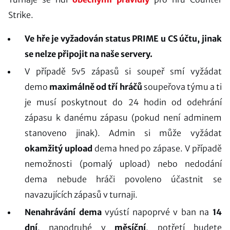
Strike.
Ve hře je vyžadován status PRIME u CS účtu, jinak
se nelze připojit na naše servery.
V případě 5v5 zápasů si soupeř smí vyžádat
demo
maximálně od tří hráčů
soupeřova týmu a ti
je musí poskytnout do 24 hodin od odehrání
zápasu k danému zápasu (pokud není adminem
stanoveno jinak). Admin si může vyžádat
okamžitý upload
dema hned po zápase. V případě
nemožnosti (pomalý upload) nebo nedodání
dema nebude hráči povoleno účastnit se
navazujících zápasů v turnaji.
Nenahrávání dema
vyústí napoprvé v ban na
14
dní
, napodruhé v
měsíční
, potřetí budete