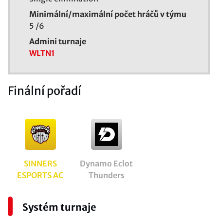
Minimální/maximální počet hráčů v týmu
5
/
6
Admini turnaje
WLTN1
Finální pořadí
SINNERS
Dynamo Eclot
ESPORTS AC
Thunders
Systém turnaje