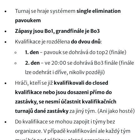
Turnaj se hraje systémem
single elimination
pavoukem
Zápasy jsou Bo1, grandfinále je Bo3
Kvalifikace je rozdělena
do dvou dnů
:
1. den
- pavouk se dohrává do top2 (finále)
2. den
- ve 20:00 se dohrává Bo3 finále (finále
lze odehrát i dříve, nikoliv později)
Hráči, kteří se již
kvalifikovali do closed
kvalifikace nebo jsou dosazeni přímo do
zastávky, se nesmí účastnit kvalifikačních
turnajů dané zastávky
za jiný tým. (Ani jako hosté)
Do kvalifikace se mohou zapojit i týmy bez
organizace. V případě kvalifikování ale každý tým