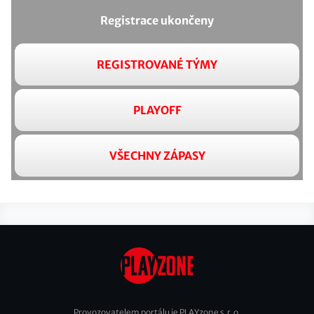
Registrace ukončeny
REGISTROVANÉ TÝMY
PLAYOFF
VŠECHNY ZÁPASY
Provozovatelem portálu je PLAYzone s.r.o.