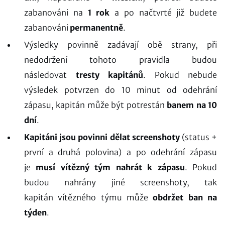
zabanováni na
1 rok
a po načtvrté již budete
zabanováni
permanentně
.
Výsledky povinně zadávají obě strany, při
nedodržení tohoto pravidla budou
následovat
tresty kapitánů
. Pokud nebude
výsledek potvrzen do 10 minut od odehrání
zápasu, kapitán může být potrestán
banem na 10
dní
.
Kapitáni jsou povinni dělat screenshoty
(status +
první a druhá polovina) a po odehrání zápasu
je
musí vítězný tým nahrát k zápasu
. Pokud
budou nahrány jiné screenshoty, tak
kapitán vítězného týmu může
obdržet ban na
týden
.