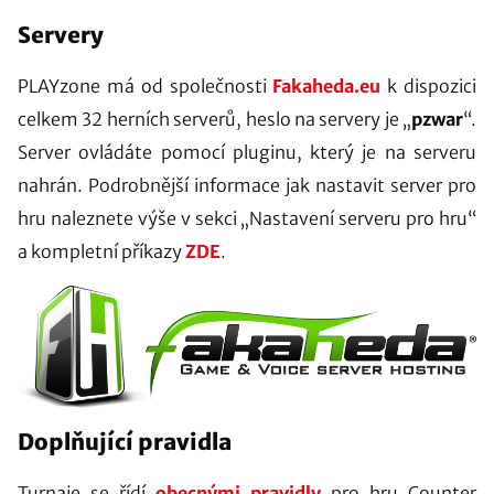
Servery
PLAYzone má od společnosti
Fakaheda.eu
k dispozici
celkem 32 herních serverů, heslo na servery je „
pzwar
“.
Server ovládáte pomocí pluginu, který je na serveru
nahrán. Podrobnější informace jak nastavit server pro
hru naleznete výše v sekci „Nastavení serveru pro hru“
a kompletní příkazy
ZDE
.
Doplňující pravidla
Turnaje se řídí
obecnými pravidly
pro hru Counter