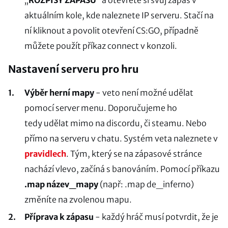
„
ROZPISY ZÁPASŮ
“ a otevřete si svůj zápas v
aktuálním kole, kde naleznete IP serveru. Stačí na
ní kliknout a povolit otevření CS:GO, případně
můžete použít příkaz connect v konzoli.
Nastavení serveru pro hru
Výběr herní mapy
- veto není možné udělat
pomocí server menu. Doporučujeme ho
tedy udělat mimo na discordu, či steamu. Nebo
přímo na serveru v chatu. Systém veta naleznete v
pravidlech
. Tým, který se na zápasové stránce
nachází vlevo, začíná s banováním. Pomocí příkazu
.map název_mapy
(např: .map de_inferno)
změníte na zvolenou mapu.
Příprava k zápasu
- každý hráč musí potvrdit, že je