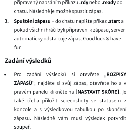
připravený napsáním příkazu
.rdy
nebo
.ready
do
chatu. Následně je možné spustit zápas.
Spuštění zápasu
- do chatu napište příkaz
.start
a
pokud všichni hráči byli připraveni k zápasu, server
automaticky odstartuje zápas. Good luck & have
fun
Zadání výsledků
Pro zadání výsledků si otevřete „
ROZPISY
ZÁPASŮ
“, najděte si svůj zápas, otevřete ho a v
pravém panelu klikněte na
[NASTAVIT SKÓRE]
. Je
také třeba přiložit screenshoty se statusem z
konzole a s výsledkovou tabulkou po skončení
zápasu. Následně vám musí výsledek potvrdit
soupeř.