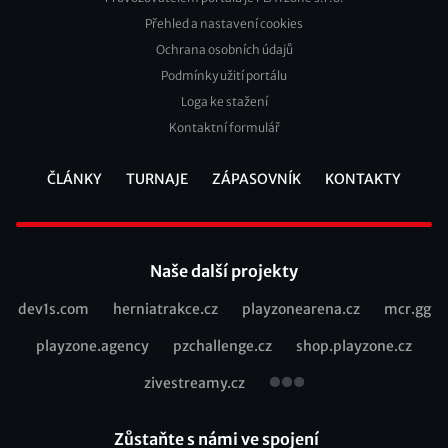
Přehled a nastavení cookies
Footer
Ochrana osobních údajů
2
Podmínky užití portálu
Loga ke stažení
Kontaktní formulář
ČLÁNKY
TURNAJE
ZÁPASOVNÍK
KONTAKTY
Footer
Naše další projekty
dev1s.com
herniatrakce.cz
playzonearena.cz
mcr.gg
Recommended
playzone.agency
pzchallenge.cz
shop.playzone.cz
links
zivestreamy.cz
Zůstaňte s námi ve spojení