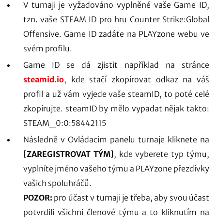
V turnaji je vyžadováno vyplněné vaše Game ID,
tzn. vaše STEAM ID pro hru Counter Strike:Global
Offensive. Game ID zadáte na PLAYzone webu ve
svém profilu.
Game ID se dá zjistit například na stránce
steamid.io
, kde stačí zkopírovat odkaz na váš
profil a už vám vyjede vaše steamID, to poté celé
zkopírujte. steamID by mělo vypadat nějak takto:
STEAM_0:0:58442115
Následně v Ovládacím panelu turnaje kliknete na
[ZAREGISTROVAT TÝM]
, kde vyberete typ týmu,
vyplníte jméno vašeho týmu a PLAYzone přezdívky
vašich spoluhráčů.
POZOR:
pro účast v turnaji je třeba, aby svou účast
potvrdili všichni členové týmu a to kliknutím na